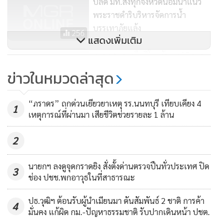
ปลัด มท.สั่งทุกจังหวัดน้อมนำแนว
เกษตรกรตามลักษณะอาชีพหรือจัดตั้งเป็นสหกรณ์การเกษตร
พระราชดำริบริหารจัดการน้ำ
หรือการจัดตั้งวิสาหกิจชุมชนอย่างได้ผลดีซึ่งกลุ่มเกษตรกรเหล่านี้
บรรเทาภัยแล้ง
256
จะมีความเข้มแข็งกว่าเกษตรกรรายบุคคลทั่วไป บางกลุ่มสามารถ
แสดงเพิ่มเติม
บริหารงานดูแลสมาชิกในกลุ่มได้ดี มีการใช้ความรู้ทางด้านการ
สุดทนยางเหลือกิโลกรัมละ 12 บาท
ทำธุรกิจหรือเทคโนโลยีเข้ามาใช้ในการพัฒนาอาชีพการเกษตร
ชาวสวนบุรีรัมย์ขู่บุกทำเนียบฯ จี้
ข่าวในหมวดล่าสุด
ทำให้มีรายได้ครัวเรือนมากขึ้นเพียงพอต่อค่าใช้จ่ายหรือค่าครอง
“นายกฯ ตู่” ช่วยจ่ายชดเชย
3,104
ชีพ
“ภราดร” ถกด่วนเยียวยาเหตุ รร.นนทบุรี เทียบเคียง 4
1
เหตุการณ์ที่ผ่านมา เสียชีวิตช่วยรายละ 1 ล้าน
จึงขอให้คนที่อยู่ในพื้นที่ได้ช่วยสนับสนุนกลุ่มเกษตรกรเหล่านั้น
ให้เป็นต้นแบบหรือขอมาเป็นวิทยากรขยายผลการรวมกลุ่มใน
2
พื้นที่ให้มากๆ ขึ้นด้วย ซึ่งกิจการในแนวสหกรณ์ก็เป็นแนวพระ
ราชดำริประการหนึ่งของในหลวง ร.๙ ต่อไป กระทรวงเกษตร
นายกฯ ลงดูจุดกราดยิง สั่งตั้งด่านตรวจปืนทั่วประเทศ ปิด
3
ช่อง ปชช.พกอาวุธในที่สาธารณะ
และสหกรณ์ของเรา จะพยายามจัดสรรงบประมาณให้เกษตรกร
ที่สามารถรวมตัวเป็นกลุ่มที่เข้มแข็งแล้วได้มีงบประมาณหรือ
ปธ.วุฒิฯ ต้อนรับผู้นำเมียนมา ดันสัมพันธ์ 2 ชาติ การค้า
4
ปัจจัยการผลิตด้าน การเกษตรประจำกลุ่มเป็นกรณีพิเศษด้วยจึง
มั่นคง แก้ผิด กม.-ปัญหาธรรมชาติ รับปากเดินหน้า ปชต.