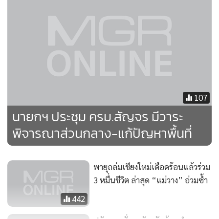
คลองไส้ไก่หรือการสร้างเหมืองฝายชะลอน้ำหรือเก็บน้ำโดยใช้
วัสดุธรรมชาติในพื้นที่มาทำแหล่งน้ำดังกล่าวโดยให้ชาวบ้านหรือ
ชาวสวนยางได้ออกแรงงานแล้ว ส่วนราชการซื้อวัสดุให้ชาวบ้าน
มาร่วมกันทำก็ได้ หรือในบางแห่งอาจร่วมกันกับ องค์กรปกครอง
ส่วนท้องถิ่น ทำธนาคารน้ำใต้ดินได้ทราบว่า เรื่องการพัฒนา
แหล่งน้ำ ท่าน รมช.วิวัฒน์ ศัลยกำธร มีความเชี่ยวชาญอยู่แล้ว ก็
ขอให้ท่านอธิบดีกรมพัฒนาที่ดิน กรมชลประทานรวมทั้งพวกเรา
107
ได้ปรึกษาท่านและร่วมกันดำเนินการทันที
นายกฯ ประชุม ครม.สัญจร มีวาระ
พิจารณาส่วนกลาง-แก้ปัญหาพื้นที่
สำหรับงบประมาณดำเนินการนั้น หากมีงบประมาณประจำปี
ตามแผนงานอยู่แล้ว ก็ให้รีบดำเนินการหรือขอรับการสนับสนุน
จากงบประมาณพัฒนาจังหวัดหรือองค์กรปกครองส่วนท้องถิ่น
พายุถล่มเชียงใหม่เดือดร้อนแล้วร่วม
หรือต่อยอดขยายผลโครงการ ๙๑๐๑ หรือประสานงานภาคธุรกิจ
3 หมื่นชีวิต ล่าสุด “แม่วาง” อ่วมซ้ำ
เอกชนในพื้นที่ที่มีงบประมาณดูแลสังคม (CSR) หรือทำ โครงการ
442
ขอรับการสนับสนุนงบประมาณกลางสำรองจ่ายมาที่กระทรวง
ก็ได้ ปัจจุบัน มีเกษตรกรบางพื้นที่ได้รวมตัวกันในรูปกลุ่ม