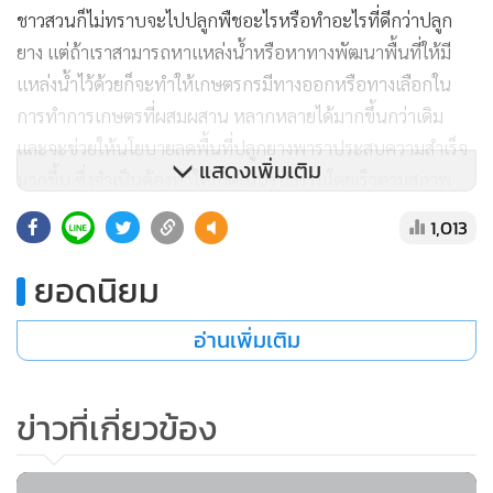
ชาวสวนก็ไม่ทราบจะไปปลูกพืชอะไรหรือทำอะไรที่ดีกว่าปลูก
ยาง แต่ถ้าเราสามารถหาแหล่งน้ำหรือหาทางพัฒนาพื้นที่ให้มี
แหล่งน้ำไว้ด้วยก็จะทำให้เกษตรกรมีทางออกหรือทางเลือกใน
การทำการเกษตรที่ผสมผสาน หลากหลายได้มากขึ้นกว่าเดิม
และจะช่วยให้นโยบายลดพื้นที่ปลูกยางพาราประสบความสำเร็จ
แสดงเพิ่มเติม
มากขึ้น ซึ่งจำเป็นต้องทำให้เกิดเป็นรูปธรรมโดยเร็วตามสภาพ
ของพื้นที่และเทคโนโลยีที่เอื้ออำนวย เพราะจะเป็นการช่วย
1,013
ถ่ายทอดตัวอย่างที่ดีและสร้างความมั่นใจให้พี่น้องเกษตรกรของ
เรา
ยอดนิยม
อ่านเพิ่มเติม
ถ้าพวกเราท่านใดที่มีความรู้หรือเชี่ยวชาญการพัฒนาจัดหา
แหล่งน้ำในสวนยางหรือพื้นที่ใกล้เคียงได้ก็ขอให้ช่วยเสนอแนะ
กรมพัฒนาที่ดินหรือพวกเราที่อยู่ในพื้นที่ด้วย หรือท่านใดมีความ
ข่าวที่เกี่ยวข้อง
รู้ความเข้าใจเกี่ยวกับการพัฒนาหาแหล่งน้ำตามพระราชดำริของ
ร.๙ เช่น การทำหลุมขนมครกหรือแก้มลิงเก็บน้ำ/การชักน้ำลง