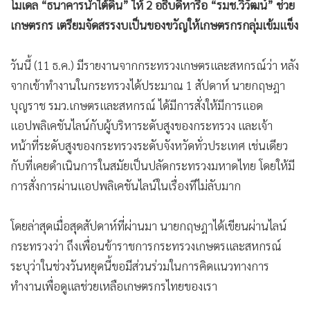
โมเดล “ธนาคารน้ำใต้ดิน” ให้ 2 อธิบดีหารือ “รมช.วิวัฒน์” ช่วย
•
เกม
เกษตรกร เตรียมจัดสรรงบเป็นของขวัญให้เกษตรกรกลุ่มเข้มแข็ง
•
วิทยาศาสตร์
•
SMEs
วันนี้ (11 ธ.ค.) มีรายงานจากกระทรวงเกษตรและสหกรณ์ว่า หลัง
•
หุ้น
จากเข้าทำงานในกระทรวงได้ประมาณ 1 สัปดาห์ นายกฤษฎา
•
อินโดจีน
บุญราช รมว.เกษตรและสหกรณ์ ได้มีการสั่งให้มีการแอด
•
กองทุนรวม
แอปพลิเคชันไลน์กับผู้บริหาระดับสูงของกระทรวง และเจ้า
•
Celeb Online
หน้าที่ระดับสูงของกระทรวงระดับจังหวัดทั่วประเทศ เช่นเดียว
•
Factcheck
กับที่เคยดำเนินการในสมัยเป็นปลัดกระทรวงมหาดไทย โดยให้มี
•
ญี่ปุ่น
การสั่งการผ่านแอปพลิเคชันไลน์ในเรื่องทีไม่ลับมาก
•
News1
โดยล่าสุดเมื่อสุดสัปดาห์ที่ผ่านมา นายกฤษฎาได้เขียนผ่านไลน์
•
Gotomanager
กระทรวงว่า ถึงเพื่อนข้าราชการกระทรวงเกษตรและสหกรณ์
ระบุว่าในช่วงวันหยุดนี้ขอมีส่วนร่วมในการคิดแนวทางการ
ทำงานเพื่อดูแลช่วยเหลือเกษตรกรไทยของเรา