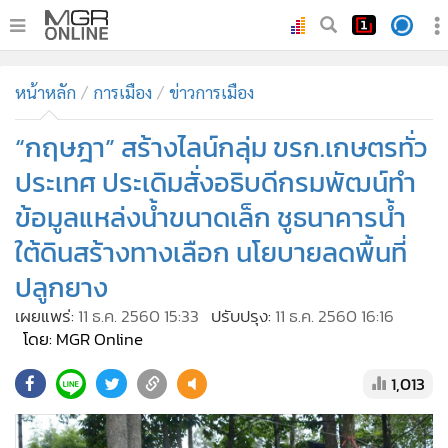
•
หน้าหลัก
หน้าหลัก
การเมือง
ข่าวการเมือง
•
ทันเหตุการณ์
•
“กฤษฎา” สร้างไลน์กลุ่ม ขรก.เกษตรทั่ว
ภาคใต้
•
ภูมิภาค
ประเทศ ประเดิมสั่งอธิบดีกรมพัฒน์ทำ
•
Online Section
ข้อมูลแหล่งน้ำขนาดเล็ก ชูธนาคารน้ำ
•
บันเทิง
ใต้ดินสร้างทางเลือก นโยบายลดพื้นที่
•
ผู้จัดการรายวัน
ปลูกยาง
•
คอลัมนิสต์
เผยแพร่:
11 ธ.ค. 2560 15:33
ปรับปรุง:
11 ธ.ค. 2560 16:16
•
ละคร
โดย: MGR Online
•
CbizReview
1,013
•
Cyber BIZ
•
ผู้จัดกวน