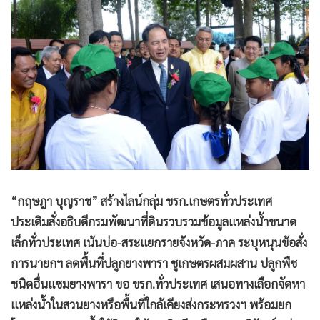
•
Good health & Well-being
•
Green Innovation & SD
•
Management & HR
•
MGR Live
•
Infographic
•
การเมือง
•
ท่องเที่ยว
•
กีฬา
•
ต่างประเทศ
•
Special Scoop
“กฤษฎา บุญราช” สร้างไลน์กลุ่ม ขรก.เกษตรทั่วประเทศ
ประเดิมสั่งอธิบดีกรมพัฒนาที่ดินรวบรวมข้อมูลแหล่งน้ำขนาด
•
เศรษฐกิจ-ธุรกิจ
เล็กทั่วประเทศ เน้นบ่อ-สระแยกรายจังหวัด-ภาค ระบุหนุนข้อสั่ง
•
จีน
การนายกฯ ลดพื้นที่ปลูกยางพารา ชูเกษตรผสมผสาน ปลูกพืช
•
ชุมชน-คุณภาพชีวิต
ชนิดอื่นแซมยางพารา ขอ ขรก.ทั่วประเทศ เสนอทางเลือกจัดหา
•
อาชญากรรม
แหล่งน้ำในสวนยางหรือพื้นที่ใกล้เคียงส่งกระทรวงฯ พร้อมยก
•
Motoring