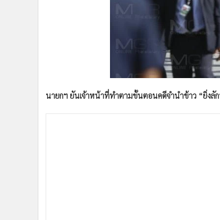
•
Management & HR
•
MGR Live
•
Infographic
•
การเมือง
•
ท่องเที่ยว
•
กีฬา
•
ต่างประเทศ
•
Special Scoop
นายกฯ ยันเจ้าหน้าที่ทำตามขั้นตอนคดีจำนำข้าว “ยิ่งล
•
เศรษฐกิจ-ธุรกิจ
•
จีน
•
ชุมชน-คุณภาพชีวิต
•
อาชญากรรม
•
Motoring
•
เกม
•
วิทยาศาสตร์
•
SMEs
•
หุ้น