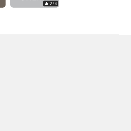
274
่อน
2
หวานหมู! ปิดสมัครเลือกตั้งซ่อม สส.อุดรฯ เขต 3 มีแค่ 3 คน
4
ใจ
ภท.ส่ง “อธิการ แก้วเครือศรี” สู้ 2 พรรคเล็ก
วอื่นในหมวด
MGR Online Application
E