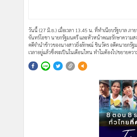
•
อินโดจีน
•
กองทุนรวม
•
Celeb Online
•
Factcheck
วันนี้ (27 มิ.ย.) เมื่อเวลา 13.45 น. ที่ทำเนียบรัฐบาล
จันทร์โอชา นายกรัฐมนตรี และหัวหน้าคณะรักษาความสง
•
ญี่ปุ่น
คดีจำนำข้าวของนางสาวยิ่งลักษณ์ ชินวัตร อดีตนายกรัฐ
•
News1
เวลาอยู่แล้วซึ่งจะเป็นในเดือนไหน ทำไมต้องไปขยายควา
•
Gotomanager