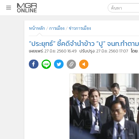
เลือกเครื่องมือท
•
หน้าหลัก
หน้าหลัก
การเมือง
ข่าวการเมือง
ค้นหา
•
ทันเหตุการณ์
Google
•
ภาคใต้
“ประยุทธ์” ชี้คดีจำนำข้าว “ปู” จนท.ทำ
•
ภูมิภาค
MGR Onl
เผยแพร่:
27 มิ.ย. 2560 16:49
ปรับปรุง:
27 มิ.ย. 2560 17:07
โดย
•
Online Section
ค้นหาขั
•
บันเทิง
•
ผู้จัดการรายวัน
•
คอลัมนิสต์
•
ละคร
•
CbizReview
•
Cyber BIZ
•
ผู้จัดกวน
•
Good health & Well-being
•
Green Innovation & SD