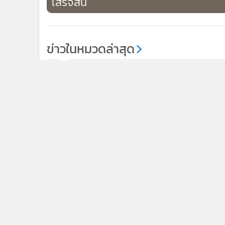
เสร็จสิ้น
ข่าวในหมวดล่าสุด
รองโฆษกฯ โต้ “ไอซ์” ปมงบน้ำบาดาล ย้ำกำหนดพื้นที่ก
1
เลือกตั้ง ยื่นขอกว่า 900 แห่ง อนุมัติ 858 แห่งตามหลัก
เกณฑ์
เลขาฯ กอ.รมน. ติง “ทวี” เสนอยุบ กอ.รมน. ชี้ควรดูงาน
3
พื้นที่จริงก่อน อย่าใช้คดีการเมืองทำคนทำงานเสียกำลัง
ข่า
ติดตามข่าวสารผ่านทาง LIN