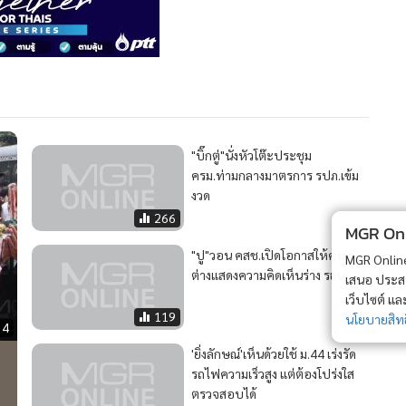
"บิ๊กตู่"นั่งหัวโต๊ะประชุม
ครม.ท่ามกลางมาตรการ รปภ.เข้ม
งวด
266
MGR Onli
"ปู"วอน คสช.เปิดโอกาสให้คนเห็น
MGR Online 
ต่างแสดงความคิดเห็นร่าง รธน.
เสนอ ประสบก
เว็บไซต์ แ
119
นโยบายสิทธ
34
'ยิ่งลักษณ์'เห็นด้วยใช้ ม.44 เร่งรัด
รถไฟความเร็วสูง แต่ต้องโปร่งใส
ตรวจสอบได้