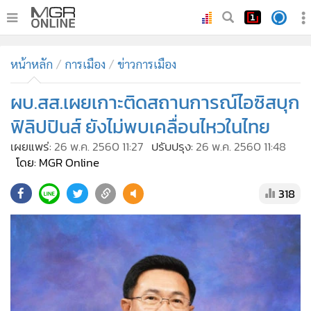
•
หน้าหลัก
หน้าหลัก
การเมือง
ข่าวการเมือง
•
ทันเหตุการณ์
•
ผบ.สส.เผยเกาะติดสถานการณ์ไอซิสบุก
ภาคใต้
•
ภูมิภาค
ฟิลิปปินส์ ยังไม่พบเคลื่อนไหวในไทย
•
Online Section
เผยแพร่:
26 พ.ค. 2560 11:27
ปรับปรุง:
26 พ.ค. 2560 11:48
•
บันเทิง
โดย: MGR Online
•
ผู้จัดการรายวัน
318
•
คอลัมนิสต์
•
ละคร
•
CbizReview
•
Cyber BIZ
•
ผู้จัดกวน