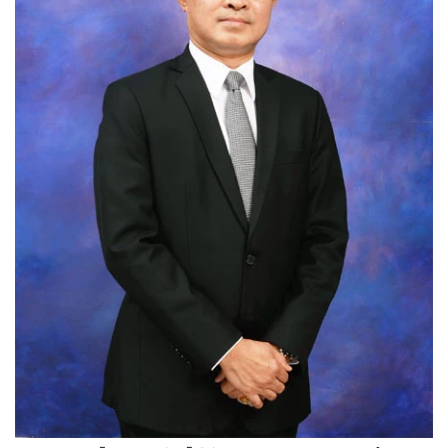
•
Good health & Well-being
•
Green Innovation & SD
•
Management & HR
•
MGR Live
•
Infographic
•
การเมือง
•
ท่องเที่ยว
•
กีฬา
•
ต่างประเทศ
•
Special Scoop
•
เศรษฐกิจ-ธุรกิจ
•
จีน
•
ชุมชน-คุณภาพชีวิต
•
อาชญากรรม
•
Motoring