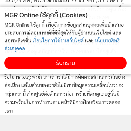
วันนี้ (26 พ.ค.) ที่วิทยาลัยป้องกันราชอาณาจักร (วปอ.) พล.อ.สุ
รพงษ์ สุวรรณอัตถ์ ผู้บัญชาการทหารสูงสุด กล่าวถึงการดูแลเรื่อง
MGR Online ใช้คุกกี้ (Cookies)
ความมั่นคงภายหลังกลุ่มไอซิสบุกเข้ายึดเมืองในประเทศ
MGR Online ใช้คุกกี้ เพื่อจัดการข้อมูลส่วนบุคคลเพื่อนำเสนอ
ฟิลิปปินส์ว่า เหตุการณ์ในฟิลิปปินส์เกิดในพื้นที่ทางใต้ของ
ประสบการณ์คอนเทนต์ที่ดีที่สุดให้กับผู้อ่านบนเว็บไซต์ และ
ประเทศซึ่งเป็นพื้นที่ที่มีปัญหาของกลุ่มผู้ก่อเหตุเป็นประจำอยู่
แอพพลิเคชั่น
เงื่อนไขการใช้งานเว็บไซต์
และ
นโยบายสิทธิ
แล้ว ทางสถานทูตไทยก็ได้มีการแจ้งเตือน เชื่อว่าทางประเทศ
ส่วนบุคคล
ฟิลิปปินส์คงจะดูแลปัญหาภายในประเทศของเขาได้อยู่แล้ว
รับทราบ
เมื่อถามว่า ในส่วนของประเทศไทยมีความเสี่ยงเรื่องกลุ่มไอซิสห
รือไม่ พล.อ.สุรพงษ์กล่าวว่า เราได้มีการติดตามสถานการณ์อย่าง
ต่อเนื่อง แต่ในส่วนของเรายังไม่มีพบข้อมูลความเคลื่อนไหวของ
กลุ่มเหล่านี้ ส่วนศูนย์ต่อต้านการก่อการร้ายที่ตนดูแลอยู่นั้นมี
ความพร้อมในการทำงานตามหน้าที่มีการฝึกเตรียมการตลอด
เวลา
318