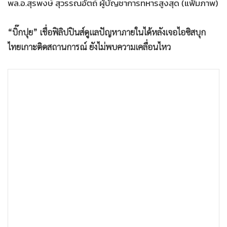
พล.อ.สุรพงษ์ สุวรรณอัตถ์ ผู้บัญชาการทหารสูงสุด (แฟ้มภาพ)
•
เกม
•
วิทยาศาสตร์
“บิ๊กปุย” เชื่อฟิลิปปินส์ดูแลปัญหาภายในได้หลังเจอไอซิสบุก
•
SMEs
ไทยเกาะติดสถานการณ์ ยังไม่พบความเคลื่อนไหว
•
หุ้น
•
อินโดจีน
•
กองทุนรวม
•
Celeb Online
•
Factcheck
•
ญี่ปุ่น
•
News1
•
Gotomanager