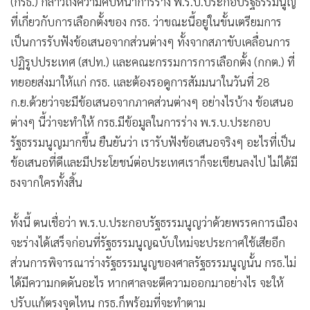
(กรธ.) กล่าวถึงความคืบหน้าการร่าง พ.ร.บ.ประกอบรัฐธรรมนูญ
•
เกม
ที่เกี่ยวกับการเลือกตั้งของ กรธ. ว่าขณะนี้อยู่ในขั้นเตรียมการ
•
วิทยาศาสตร์
เป็นการรับฟังข้อเสนอจากส่วนต่างๆ ทั้งจากสภาขับเคลื่อนการ
•
SMEs
ปฏิรูปประเทศ (สปท.) และคณะกรรมการการเลือกตั้ง (กกต.) ที่
•
หุ้น
ทยอยส่งมาให้แก่ กรธ. และต้องรอดูการสัมมนาในวันที่ 28
•
อินโดจีน
ก.ย.ด้วยว่าจะมีข้อเสนอจากภาคส่วนต่างๆ อย่างไรบ้าง ข้อเสนอ
•
กองทุนรวม
ต่างๆ นี้ว่าจะทำให้ กรธ.มีข้อมูลในการร่าง พ.ร.บ.ประกอบ
•
Celeb Online
รัฐธรรมนูญมากขึ้น ยืนยันว่า เรารับฟังข้อเสนอจริงๆ อะไรที่เป็น
•
Factcheck
ข้อเสนอที่ดีและมีประโยชน์ต่อประเทศเราก็จะเขียนลงไป ไม่ได้มี
ธงจากใครทั้งสิ้น
•
ญี่ปุ่น
•
News1
ทั้งนี้ ตนเชื่อว่า พ.ร.บ.ประกอบรัฐธรรมนูญว่าด้วยพรรคการเมือง
•
Gotomanager
จะร่างได้เสร็จก่อนที่รัฐธรรมนูญฉบับใหม่จะประกาศใช้เสียอีก
ส่วนการพิจารณาร่างรัฐธรรมนูญของศาลรัฐธรรมนูญนั้น กรธ.ไม่
ได้มีความกดดันอะไร หากศาลจะตีความออกมาอย่างไร จะให้
ปรับแก้ตรงจุดไหน กรธ.ก็พร้อมที่จะทำตาม