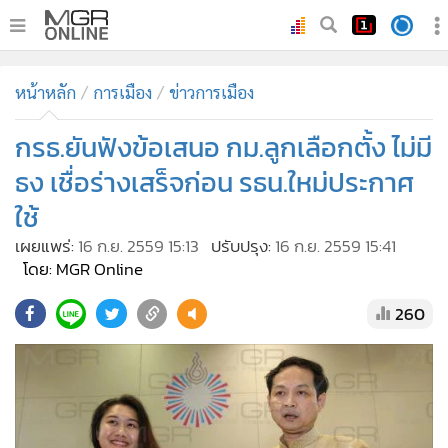
•
หน้าหลัก
หน้าหลัก
การเมือง
ข่าวการเมือง
•
ทันเหตุการณ์
•
กรธ.ยันฟังข้อเสนอ กม.ลูกเลือกตั้ง ไม่มี
ภาคใต้
•
ภูมิภาค
ธง เชื่อร่างเสร็จก่อน รธน.ใหม่ประกาศ
•
Online Section
ใช้
•
บันเทิง
เผยแพร่:
16 ก.ย. 2559 15:13
ปรับปรุง:
16 ก.ย. 2559 15:41
•
ผู้จัดการรายวัน
โดย: MGR Online
•
คอลัมนิสต์
260
•
ละคร
•
CbizReview
•
Cyber BIZ
•
ผู้จัดกวน