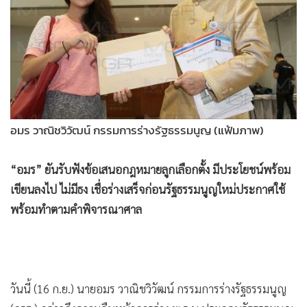
•
Good health & Well-being
•
Green Innovation & SD
•
Management & HR
•
MGR Live
•
Infographic
•
การเมือง
•
ท่องเที่ยว
อมร วาณิชวิวัฒน์ กรรมการร่างรัฐธรรมนูญ (แฟ้มภาพ)
•
กีฬา
“อมร” ยันรับฟังข้อเสนอกฎหมายลูกเลือกตั้ง มีประโยชน์พร้อม
•
ต่างประเทศ
เขียนลงไป ไม่มีธง เชื่อร่างเสร็จก่อนรัฐธรรมนูญใหม่ประกาศใช้
•
Special Scoop
พร้อมทำตามคำพิจารณาศาล
•
เศรษฐกิจ-ธุรกิจ
•
จีน
•
ชุมชน-คุณภาพชีวิต
•
อาชญากรรม
วันนี้ (16 ก.ย.) นายอมร วาณิชวิวัฒน์ กรรมการร่างรัฐธรรมนูญ
•
Motoring