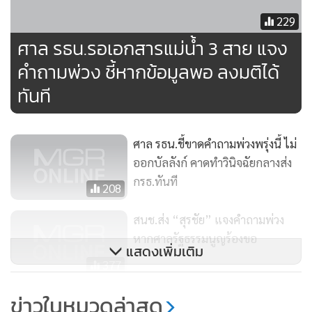
229
ศาล รธน.รอเอกสารแม่น้ำ 3 สาย แจง
คำถามพ่วง ชี้หากข้อมูลพอ ลงมติได้
ทันที
ศาล รธน.ชี้ขาดคำถามพ่วงพรุ่งนี้ ไม่
ออกบัลลังก์ คาดทำวินิจฉัยกลางส่ง
กรธ.ทันที
208
สนช.ส่ง “สุรชัย” แจงคำถามพ่วง
หากศาลรัฐธรรมนูญร้องขอ
แสดงเพิ่มเติม
377
สปท.เตรียมส่งความเห็นคำถามพ่วง
ข่าวในหมวดล่าสุด