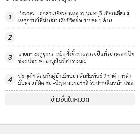
ให้ศาล รธน.12 ก.ย.นี้
43
“ภราดร” ถกด่วนเยียวยาเหตุ รร.นนทบุรี เทียบเคียง 4
1
เหตุการณ์ที่ผ่านมา เสียชีวิตช่วยรายละ 1 ล้าน
2
นายกฯ ลงดูจุดกราดยิง สั่งตั้งด่านตรวจปืนทั่วประเทศ ปิด
3
ช่อง ปชช.พกอาวุธในที่สาธารณะ
ปธ.วุฒิฯ ต้อนรับผู้นำเมียนมา ดันสัมพันธ์ 2 ชาติ การค้า
4
มั่นคง แก้ผิด กม.-ปัญหาธรรมชาติ รับปากเดินหน้า ปชต.
ข่าวอื่นในหมวด