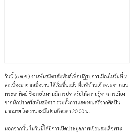
•
เกม
•
วิทยาศาสตร์
•
SMEs
•
หุ้น
•
อินโดจีน
•
กองทุนรวม
•
Celeb Online
•
Factcheck
วันนี้ (6 ต.ค.) งานพันธมิตรสัมพันธ์เพื่อปฏิรูปการเมืองในวันที่ 2
•
ญี่ปุ่น
ต่อเนื่องมาจากเมื่อวาน ได้เริ่มขึ้นแล้ว ที่เวทีบ้านเจ้าพระยา ถนน
•
News1
พระอาทิตย์ ซึ่งภายในงานมีการปราศรัยให้ความรู้ทางการเมือง
•
Gotomanager
จากนักปราศรัยพันธมิตรฯ รวมทั้งการแสดงดนตรีจากศิลปิน
มากมาย โดยงานจะมีไปจนถึงเวลา 20.00 น.
นอกจากนั้น ในวันนี้ได้มีการเปิดประมูลภาพเขียนสมเด็จพระ