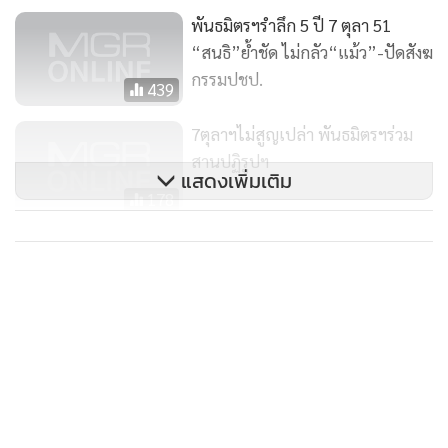
พันธมิตรฯรำลึก 5 ปี 7 ตุลา 51
“สนธิ”ย้ำชัด ไม่กลัว“แม้ว”-ปัดสังฆ
กรรมปชป.
439
7ตุลาฯไม่สูญเปล่า พันธมิตรฯร่วม
สานปฏิรูปฯ
แสดงเพิ่มเติม
178
พี่น้องหลั่งไหลร่วมงาน “พันธมิต
รสัมพันธ์ฯ” คึกคัก
12,790