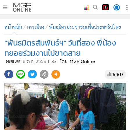
•
หน้าหลัก
หน้าหลัก
การเมือง
พันธมิตรประชาชนเพื่อประชาธิปไตย
•
ทันเหตุการณ์
•
“พันธมิตรสัมพันธ์ฯ” วันที่สอง พี่น้อง
ภาคใต้
•
ภูมิภาค
ทยอยร่วมงานไม่ขาดสาย
•
Online Section
เผยแพร่:
6 ต.ค. 2556 11:33
โดย: MGR Online
•
บันเทิง
5,817
•
ผู้จัดการรายวัน
•
คอลัมนิสต์
•
ละคร
•
CbizReview
•
Cyber BIZ
•
ผู้จัดกวน