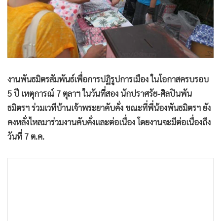
•
Good health & Well-being
•
Green Innovation & SD
•
Management & HR
•
MGR Live
•
Infographic
•
การเมือง
งานพันธมิตรสัมพันธ์เพื่อการปฏิรูปการเมือง ในโอกาสครบรอบ
•
ท่องเที่ยว
5 ปี เหตุการณ์ 7 ตุลาฯ ในวันที่สอง นักปราศรัย-ศิลปินพัน
•
กีฬา
ธมิตรฯ ร่วมเวทีบ้านเจ้าพระยาคับคั่ง ขณะที่พี่น้องพันธมิตรฯ ยัง
คงหลั่งไหลมาร่วมงานคับคั่งและต่อเนื่อง โดยงานจะมีต่อเนื่องถึง
•
ต่างประเทศ
วันที่ 7 ต.ค.
•
Special Scoop
•
เศรษฐกิจ-ธุรกิจ
•
จีน
•
ชุมชน-คุณภาพชีวิต
•
อาชญากรรม
•
Motoring