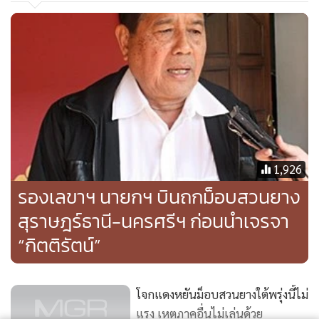
1,926
รองเลขาฯ นายกฯ บินถกม็อบสวนยาง
สุราษฎร์ธานี-นครศรีฯ ก่อนนำเจรจา
“กิตติรัตน์”
โจกแดงหยันม็อบสวนยางใต้พรุ่งนี้ไม่
แรง เหตุภาคอื่นไม่เล่นด้วย