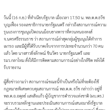
วันนี้ (16 ก.ย.) ที่ทำเนียบรัฐบาล เมื่อเวลา 17.50 น. พล.ต.ต.ธวัช
บุญเฟื่อง รองเลขาธิการนายกรัฐมนตรี กล่าวถึงสถานการณ์ความ
รุนแรงการชุมนุมปิดถนนม็อบยางพาราที่ควนหนองหงส์
จ.นครศรีธรรมราช ว่า สถานการณ์ล่าสุดกลุ่มผู้ชุมนุมได้ทำการ
เผารถ และมีผู้ที่ได้รับบาดเจ็บจากการปะทะจำนวนกว่า 70 คน
แล้ว โดย นางสาวยิ่งลักษณ์ ชินวัตร นายกรัฐมนตรี และ
รมว.กลาโหม สั่งให้มีการติดตามสถานการณ์อย่างใกล้ชิด หลังได้
รับรายงาน
ผู้สื่อข่าวถามว่า สถานการณ์ขณะนี้จำเป็นหรือไม่ที่จะต้องใช้
กฎหมายพิเศษควบคุมสถานการณ์ พล.ต.ต. ธวัช กล่าวว่า อยู่ที่
พล.ต.อ.อดุลย์ แสงสิงแก้ว ผู้บัญชาการตำรวจแห่งชาติ (ผบ.ตร.)
จะรวบรวมหลักฐานและประเมินสถานการณ์เสนอมายังรัฐบาล