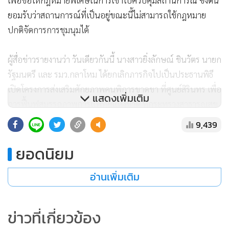
เพื่อขอให้กฎหมายพิเศษในการเข้าไปควบคุมสถานการณ์ ซึ่งตน
ยอมรับว่าสถานการณ์ที่เป็นอยู่ขณะนี้ไม่สามารถใช้กฎหมาย
ปกติจัดการการชุมนุมได้
ผู้สื่อข่าวรายงานว่า วันเดียวกันนี้ นางสาวยิ่งลักษณ์ ชินวัตร นายก
รัฐมนตรี และ รมว.กลาโหม ได้ยกเลิกภารกิจไปเป็นประธานพิธี
เปิดโครงการส่งเสริมศักยภาพคนพิการขาดขา ที่ศูนย์สิรินทร เพื่อ
แสดงเพิ่มเติม
การฟื้นฟูสมรรถภาพการแพทย์แห่งชาติ ที่กระทรวงสาธารณสุข
เวลา 15.30 น.โดยอ้างว่าเพื่อติดตามสถานการณ์
9,439
ยอดนิยม
อ่านเพิ่มเติม
ข่าวที่เกี่ยวข้อง