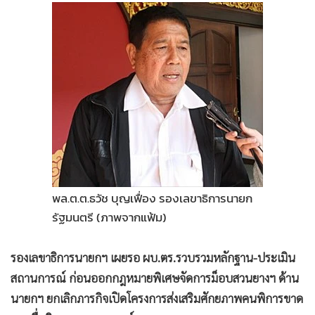
•
Good health & Well-being
•
Green Innovation & SD
•
Management & HR
•
MGR Live
•
Infographic
•
การเมือง
•
ท่องเที่ยว
•
กีฬา
•
ต่างประเทศ
•
Special Scoop
พล.ต.ต.ธวัช บุญเฟื่อง รองเลขาธิการนายก
รัฐมนตรี (ภาพจากแฟ้ม)
•
เศรษฐกิจ-ธุรกิจ
•
จีน
รองเลขาธิการนายกฯ เผยรอ ผบ.ตร.รวบรวมหลักฐาน-ประเมิน
•
ชุมชน-คุณภาพชีวิต
สถานการณ์ ก่อนออกกฎหมายพิเศษจัดการม็อบสวนยางฯ ด้าน
•
อาชญากรรม
นายกฯ ยกเลิกภารกิจเปิดโครงการส่งเสริมศักยภาพคนพิการขาด
•
Motoring