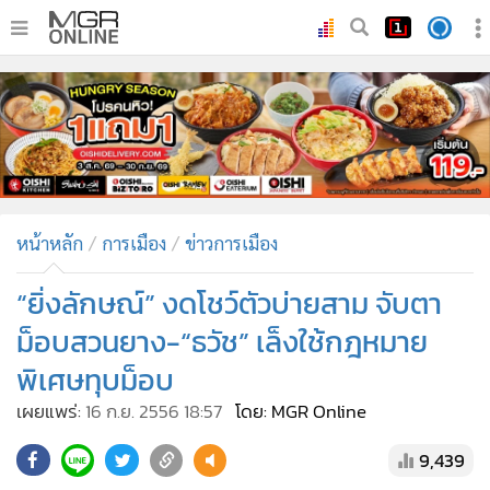
•
หน้าหลัก
•
ทันเหตุการณ์
•
ภาคใต้
•
ภูมิภาค
•
Online Section
หน้าหลัก
การเมือง
ข่าวการเมือง
•
บันเทิง
•
ผู้จัดการรายวัน
“ยิ่งลักษณ์” งดโชว์ตัวบ่ายสาม จับตา
•
คอลัมนิสต์
ม็อบสวนยาง-“ธวัช” เล็งใช้กฎหมาย
•
ละคร
พิเศษทุบม็อบ
•
CbizReview
เผยแพร่:
16 ก.ย. 2556 18:57
โดย: MGR Online
•
Cyber BIZ
•
ผู้จัดกวน
9,439