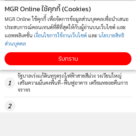
MGR Online ใช้คุกกี้ (Cookies)
1,895
MGR Online ใช้คุกกี้ เพื่อจัดการข้อมูลส่วนบุคคลเพื่อนำเสนอ
“ส.ว.สิริวัฒน์” ระบุการ์ดม็อบที่ถูก
ประสบการณ์คอนเทนต์ที่ดีที่สุดให้กับผู้อ่านบนเว็บไซต์ และ
ยิงตายเป็นญาติห่างๆ พร้อมเสนอ
แอพพลิเคชั่น
เงื่อนไขการใช้งานเว็บไซต์
และ
นโยบายสิทธิ
แสดงเพิ่มเติม
ทางออก
1,418
ส่วนบุคคล
“ยิ่งลักษณ์” เสียใจม็อบสวนยางถูก
ข่าวในหมวดล่าสุด
รับทราบ
ยิง “ประชา” ลั่นสืบจับให้ได้
สตช.ตั้งค่าหัว 1 แสน
3,910
รัฐบาลเร่งแก้ดินทรุดรถไฟฟ้าสายสีม่วง วงเวียนใหญ่
1
เสริมความมั่นคงพื้นที่–ฟื้นฟูอาคาร เตรียมทยอยคืนการ
จราจร
2
"ยศชนัน" ร่วมพิธีรดน้ำศพ "ครูทิวาพร" เหยื่อเหตุสลด
3
รร.เทพศิรินทร์ นนทบุรี พร้อมให้กำลังใจครอบครัวผู้เสีย
ชีวิต