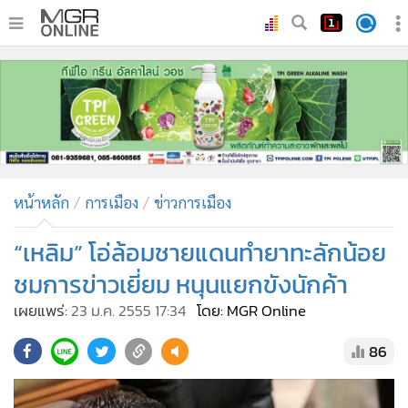
•
หน้าหลัก
•
ทันเหตุการณ์
•
ภาคใต้
•
ภูมิภาค
•
Online Section
หน้าหลัก
การเมือง
ข่าวการเมือง
•
บันเทิง
•
ผู้จัดการรายวัน
“เหลิม” โอ่ล้อมชายแดนทำยาทะลักน้อย
•
คอลัมนิสต์
ชมการข่าวเยี่ยม หนุนแยกขังนักค้า
•
ละคร
เผยแพร่:
23 ม.ค. 2555 17:34
โดย: MGR Online
•
CbizReview
86
•
Cyber BIZ
•
ผู้จัดกวน