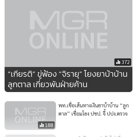
ติด และไม่ให้ผู้ต้องขังรายอื่นไปขังรวม อย่างในเรือนจำบางขวาง
เมื่อ 2-3 วันที่ผ่านมาก็มีการตัดนิ้วกันเกิดขึ้น เพราะมันมีการนำผู้
ต้องขังคดีปล้นทรัพย์ไปขังรวมกับคดียาเสพติด พวกนี้เลยไป
รวมหัวกันทำชั่ว ไปสู่ในทางเลวร้ายมากขึ้น ตนเลยมีแนวคิดว่า
หากจะมีคุกยาเสพติด ต้องตัดสัญญาณโทรศัพท์เลย เอาเฉพาะ
ยาเสพติดอย่างเดียว จะควบคุมได้ง่ายกว่าโดยตนต้องเรียนให้นา
ยกฯ ทราบก่อน ของบประมาณตรงไหน ส่วนสถานที่นั้นกรม
372
ราชทัณฑ์มีเยอะ
“เกียรติ” ขู่ฟ้อง “จิรายุ” โยงยาบ้าบ้าน
ลูกตาล เกี่ยวพันฝ่ายค้าน
พท.เชื่อเส้นทางเงินยาบ้าบ้าน “ลูก
ตาล” เชื่อมโยง ปชป. จี้ ปปง.ตรวจ
188