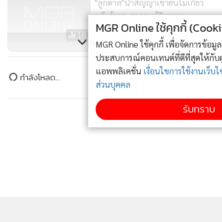
"ลูกตาล"นำสัญญาเช่ายันไม่เกี่ยว
แก๊งค้ายา-ศาลอนุมัติหมาย
MGR Online ใช้คุกกี้ (Cookies)
จับ"นิพนธ์"
18
แสดงเพิ่มเติม
MGR Online ใช้คุกกี้ เพื่อจัดการข้อมูลส่วนบุคคลเพื่อนำเสนอ
“โดโด้” ปลื้มออกพ็อกเก็ตบุ๊กธรรมะ
ประสบการณ์คอนเทนต์ที่ดีที่สุดให้กับผู้อ่านบนเว็บไซต์ และ
บอกเล่มแรกยังไม่วางแผงมีคนจอง
แอพพลิเคชั่น
เงื่อนไขการใช้งานเว็บไซต์
และ
นโยบายสิทธิ
ข่าวในหมวดล่าสุด
เล่ม 2 รอแล้ว
ส่วนบุคคล
251
“ภราดร” ถกด่วนเยียวยาเหตุ รร.นนทบุรี เทียบเคียง 4
รับทราบ
1
เหตุการณ์ที่ผ่านมา เสียชีวิตช่วยรายละ 1 ล้าน
2
นายกฯ ลงดูจุดกราดยิง สั่งตั้งด่านตรวจปืนทั่วประเทศ ปิด
3
ช่อง ปชช.พกอาวุธในที่สาธารณะ
ปธ.วุฒิฯ ต้อนรับผู้นำเมียนมา ดันสัมพันธ์ 2 ชาติ การค้า
4
มั่นคง แก้ผิด กม.-ปัญหาธรรมชาติ รับปากเดินหน้า ปชต.