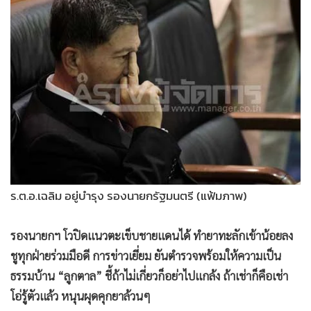
•
Good health & Well-being
•
Green Innovation & SD
•
Management & HR
•
MGR Live
•
Infographic
•
การเมือง
•
ท่องเที่ยว
•
กีฬา
•
ต่างประเทศ
•
Special Scoop
ร.ต.อ.เฉลิม อยู่บำรุง รองนายกรัฐมนตรี (แฟ้มภาพ)
•
เศรษฐกิจ-ธุรกิจ
รองนายกฯ โวปิดแนวตะเข็บชายแดนได้ ทำยาทะลักเข้าน้อยลง
•
จีน
ชูทุกฝ่ายร่วมมือดี การข่าวเยี่ยม ยันตำรวจพร้อมให้ความเป็น
•
ชุมชน-คุณภาพชีวิต
ธรรมบ้าน “ลูกตาล” ชี้ถ้าไม่เกี่ยวก็อย่าไปแกล้ง ถ้าเช่าก็คือเช่า
•
อาชญากรรม
โอ่รู้ตัวแล้ว หนุนผุดคุกยาล้วนๆ
•
Motoring