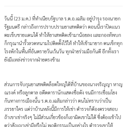
วันนี้ (23 ม.ค.) ที่ทำเนียบรัฐบาล ร.ต.อ.เฉลิม อยู่บำรุง รองนายก
รัฐมนตรี กล่าวถึงการปราบปรามยาเสพติดว่า ตอนนี้เราปิดแนว
ตะเข็บชายแดนได้ ทำให้ยาเสพติดเข้ามาน้อยลง และกองทัพบก
ก็กรุณานำรั้วลวดหนามไปติดตั้งไว้ให้ ทำให้เข้ามายาก ตนเช็กทุก
โรงพักในพื้นที่อันตรายวันเว้นวัน ทุกฝ่ายร่วมมือกันดี อีกทั้งเรา
ยังมีแหล่งข่าวจากฝ่ายตรงข้าม
ส่วนการจับกุมยาเสพติดล็อตใหญ่ได้ที่บ้านของนางจริญญา หาญ
ณรงค์ หรือลูกตาล อดีตดารานักแสดงชื่อดัง จนมีการเชื่อมโยง
กันทางการเมืองนั้น ร.ต.อ.เฉลิมกล่าวว่า ตนไม่ทราบว่าเป็น
ภรรยาใคร แต่ว่าบ้านหลังนี้มีการให้เช่า ตำรวจก็ต้องตรวจสอบ
ถ้าเขาเช่าจริงๆ ไม่มีส่วนเกี่ยวข้องก็เอาผิดเขาไม่ได้ ซึ่งต้องเข้าไป
ดูว่าสัญญาเช่ามีหรือไม่ พฤติกรรมเป็นอย่างไร ตำรวจเขาให้