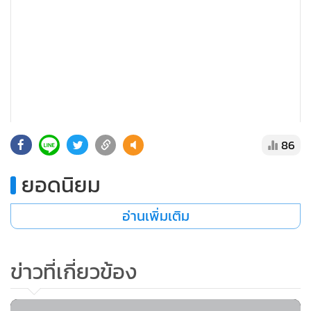
แสดงเพิ่มเติม
86
ยอดนิยม
เมื่อถามว่า แนวโน้มกรณีแยกผู้ต้องขังในคดียาเสพติดมีมากแค่
ไหน ร.ต.อ.เฉลิมกล่าวว่า การแก้ไขปัญหา หากเราไม่มีการพัฒนา
อ่านเพิ่มเติม
ก็เหมือนพายเรือในอ่าง แก้ไม่จบสิ้น จนกระทั่งคนไปคิดว่า
ประเทศไทยเป็นแหล่งผลิตยาเสพติดซึ่งมันไม่ใช่ ตนย้ำว่าตรงนี้
เป็นวาระแห่งชาติแล้ว วาระแห่งภูมิภาค เราต้องแสดงความวิตก
ข่าวที่เกี่ยวข้อง
กังวลให้ชาวโลกได้รู้ว่าปัญหามันเกิดจากที่อื่น แล้วบ้านเรามา
ทุกข์ทรมานมานาน อย่างประเทศเดนมาร์ก เขาแยกคุกยาเสพ