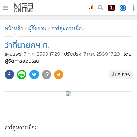
•
หน้าหลัก
หน้าหลัก
ผู้จัดกวน
การ์ตูนการเมือง
•
ทันเหตุการณ์
•
ว่าที่นายกฯ ศ.
ภาคใต้
•
ภูมิภาค
เผยแพร่:
7 ก.ค. 2569 17:29
ปรับปรุง:
7 ก.ค. 2569 17:29
โดย:
ผู้จัดการออนไลน์
•
Online Section
•
บันเทิง
8,875
•
ผู้จัดการรายวัน
•
คอลัมนิสต์
•
ละคร
•
CbizReview
•
Cyber BIZ
การ์ตูนการเมือง
•
ผู้จัดกวน