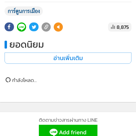
•
Good health & Well-being
•
Green Innovation & SD
การ์ตูนการเมือง
•
Management & HR
8,875
•
MGR Live
•
Infographic
ยอดนิยม
•
การเมือง
•
ท่องเที่ยว
อ่านเพิ่มเติม
•
กีฬา
•
ต่างประเทศ
กำลังโหลด...
•
Special Scoop
•
เศรษฐกิจ-ธุรกิจ
•
จีน
•
ชุมชน-คุณภาพชีวิต
ติดตามข่าวสารผ่านทาง LINE
•
อาชญากรรม
•
Motoring