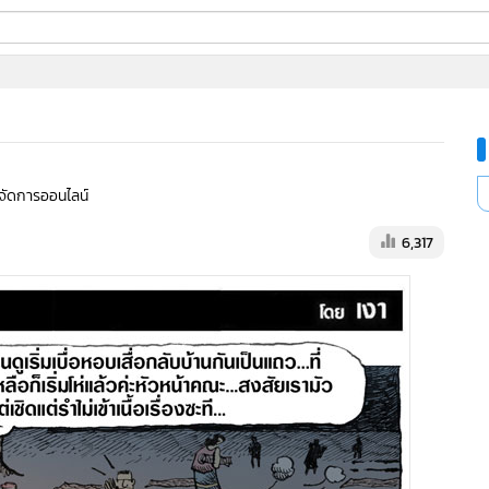
ี่ใช้
ine
ู้จัดการออนไลน์
้นสูง
6,317