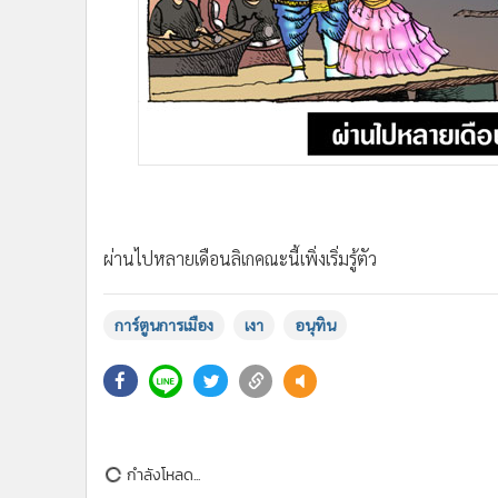
•
Management & HR
•
MGR Live
•
Infographic
•
การเมือง
•
ท่องเที่ยว
•
กีฬา
•
ต่างประเทศ
•
Special Scoop
•
เศรษฐกิจ-ธุรกิจ
ผ่านไปหลายเดือนลิเกคณะนี้เพิ่งเริ่มรู้ตัว
•
จีน
•
ชุมชน-คุณภาพชีวิต
การ์ตูนการเมือง
เงา
อนุทิน
•
อาชญากรรม
•
Motoring
•
เกม
•
วิทยาศาสตร์
•
SMEs
กำลังโหลด...
•
หุ้น