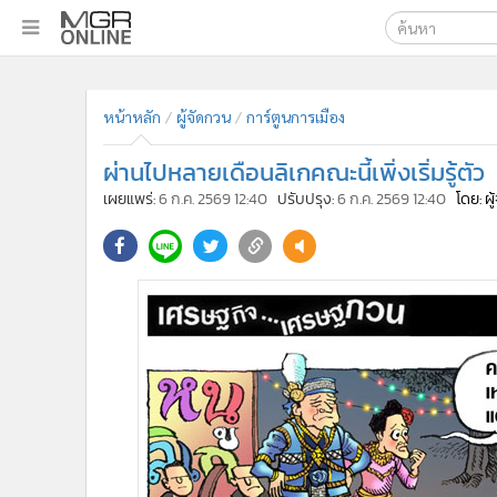
เลือกเครื่องมือท
•
หน้าหลัก
ค้นหา
•
ทันเหตุการณ์
หน้าหลัก
ผู้จัดกวน
การ์ตูนการเมือง
Google
•
ภาคใต้
ผ่านไปหลายเดือนลิเกคณะนี้เพิ่งเริ่มรู้ตัว
•
ภูมิภาค
MGR Onl
เผยแพร่:
6 ก.ค. 2569 12:40
ปรับปรุง:
6 ก.ค. 2569 12:40
โดย: ผ
•
Online Section
ค้นหาขั
•
บันเทิง
•
ผู้จัดการรายวัน
•
คอลัมนิสต์
•
ละคร
•
CbizReview
•
Cyber BIZ
•
ผู้จัดกวน
•
Good health & Well-being
•
Green Innovation & SD