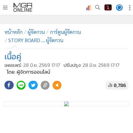
•
หน้าหลัก
•
หน้าหลัก
ทันเหตุการณ์
ผู้จัดกวน
การ์ตูนผู้จัดกวน
STORY BOARD ... ผู้จัดกวน
•
ภาคใต้
•
ภูมิภาค
เนื้อคู่
•
Online Section
เผยแพร่:
28 มิ.ย. 2569 17:17
ปรับปรุง:
28 มิ.ย. 2569 17:17
•
บันเทิง
โดย: ผู้จัดการออนไลน์
•
ผู้จัดการรายวัน
8,786
•
คอลัมนิสต์
•
ละคร
•
CbizReview
•
Cyber BIZ
•
ผู้จัดกวน