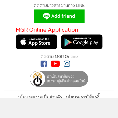
•
เกม
ติดตามข่าวสารผ่านทาง LINE
•
วิทยาศาสตร์
•
SMEs
MGR Online Application
•
หุ้น
•
อินโดจีน
•
กองทุนรวม
•
Celeb Online
ติดตาม MGR Online
•
Factcheck
•
ญี่ปุ่น
•
News1
•
Gotomanager
นโยบายความเป็นส่วนตัว
นโยบายการใช้คุกกี้
ข้อกำหนดและเงื่อนไขการใช้บริการ
นโยบายการใช้ข้อมูล Facebook
เกี่ยวกับเรา
ติดต่อเรา