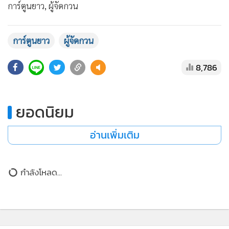
•
Good health & Well-being
การ์ตูนยาว, ผู้จัดกวน
•
Green Innovation & SD
•
Management & HR
การ์ตูนยาว
ผู้จัดกวน
•
MGR Live
•
Infographic
8,786
•
การเมือง
•
ท่องเที่ยว
ยอดนิยม
•
กีฬา
•
ต่างประเทศ
อ่านเพิ่มเติม
•
Special Scoop
•
เศรษฐกิจ-ธุรกิจ
กำลังโหลด...
•
จีน
•
ชุมชน-คุณภาพชีวิต
•
อาชญากรรม
•
Motoring