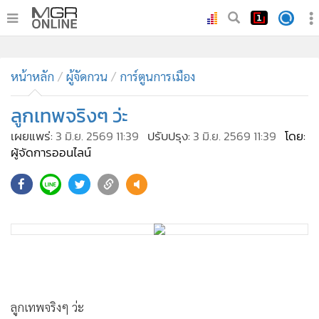
•
หน้าหลัก
•
หน้าหลัก
ทันเหตุการณ์
ผู้จัดกวน
การ์ตูนการเมือง
•
ภาคใต้
ลูกเทพจริงๆ ว่ะ
•
ภูมิภาค
เผยแพร่:
3 มิ.ย. 2569 11:39
ปรับปรุง:
3 มิ.ย. 2569 11:39
โดย:
•
Online Section
ผู้จัดการออนไลน์
•
บันเทิง
7,474
•
ผู้จัดการรายวัน
•
คอลัมนิสต์
•
ละคร
•
CbizReview
•
Cyber BIZ
•
ผู้จัดกวน
ลูกเทพจริงๆ ว่ะ