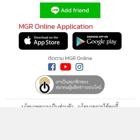
•
เกม
•
วิทยาศาสตร์
MGR Online Application
•
SMEs
•
หุ้น
•
อินโดจีน
•
กองทุนรวม
ติดตาม MGR Online
•
Celeb Online
•
Factcheck
•
ญี่ปุ่น
•
News1
•
Gotomanager
นโยบายความเป็นส่วนตัว
นโยบายการใช้คุกกี้
ข้อกำหนดและเงื่อนไขการใช้บริการ
นโยบายการใช้ข้อมูล Facebook
เกี่ยวกับเรา
ติดต่อเรา
© 2014-2026 mgronline.com. All rights reserved.