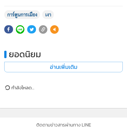
•
Good health & Well-being
•
Green Innovation & SD
การ์ตูนการเมือง
เงา
•
Management & HR
•
MGR Live
7,474
•
Infographic
•
การเมือง
ยอดนิยม
•
ท่องเที่ยว
•
กีฬา
อ่านเพิ่มเติม
•
ต่างประเทศ
•
Special Scoop
กำลังโหลด...
•
เศรษฐกิจ-ธุรกิจ
•
จีน
•
ชุมชน-คุณภาพชีวิต
•
อาชญากรรม
•
Motoring
ติดตามข่าวสารผ่านทาง LINE