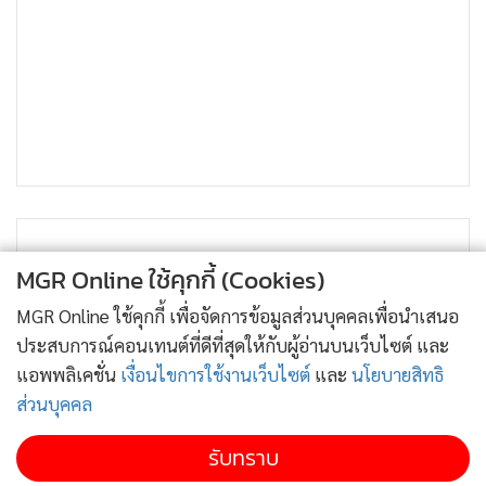
•
เกม
•
วิทยาศาสตร์
•
SMEs
•
หุ้น
•
อินโดจีน
•
กองทุนรวม
•
Celeb Online
•
Factcheck
MGR Online ใช้คุกกี้ (Cookies)
•
ญี่ปุ่น
MGR Online ใช้คุกกี้ เพื่อจัดการข้อมูลส่วนบุคคลเพื่อนำเสนอ
•
News1
ประสบการณ์คอนเทนต์ที่ดีที่สุดให้กับผู้อ่านบนเว็บไซต์ และ
•
Gotomanager
แอพพลิเคชั่น
เงื่อนไขการใช้งานเว็บไซต์
และ
นโยบายสิทธิ
ส่วนบุคคล
รับทราบ