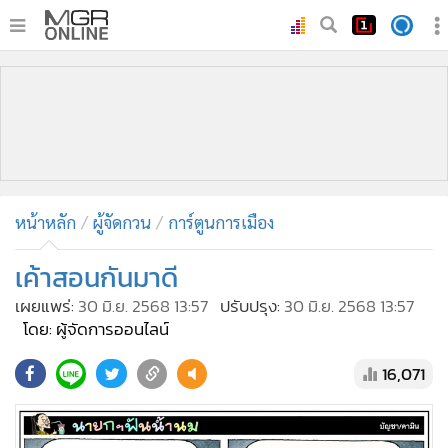
•
หน้าหลัก
•
ทันเหตุการณ์
•
ภาคใต้
•
ภูมิภาค
•
Online Section
หน้าหลัก
ผู้จัดกวน
การ์ตูนการเมือง
•
บันเทิง
•
ผู้จัดการรายวัน
เค้าสอนกันมาดี
•
คอลัมนิสต์
เผยแพร่:
30 มิ.ย. 2568 13:57
ปรับปรุง:
30 มิ.ย. 2568 13:57
•
ละคร
โดย: ผู้จัดการออนไลน์
•
CbizReview
16,071
•
Cyber BIZ
•
ผู้จัดกวน