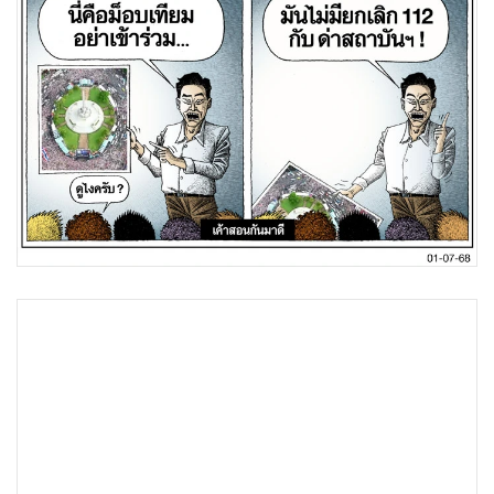
•
Good health & Well-being
•
Green Innovation & SD
•
Management & HR
•
MGR Live
•
Infographic
•
การเมือง
•
ท่องเที่ยว
•
กีฬา
•
ต่างประเทศ
•
Special Scoop
•
เศรษฐกิจ-ธุรกิจ
•
จีน
•
ชุมชน-คุณภาพชีวิต
•
อาชญากรรม
•
Motoring