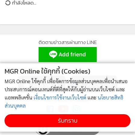
กำลังโหลด...
•
เกม
•
วิทยาศาสตร์
•
SMEs
•
หุ้น
ติดตามข่าวสารผ่านทาง LINE
•
อินโดจีน
•
กองทุนรวม
•
Celeb Online
MGR Online Application
MGR Online ใช้คุกกี้ (Cookies)
•
Factcheck
•
ญี่ปุ่น
MGR Online ใช้คุกกี้ เพื่อจัดการข้อมูลส่วนบุคคลเพื่อนำเสนอ
•
ประสบการณ์คอนเทนต์ที่ดีที่สุดให้กับผู้อ่านบนเว็บไซต์ และ
News1
แอพพลิเคชั่น
เงื่อนไขการใช้งานเว็บไซต์
และ
นโยบายสิทธิ
•
Gotomanager
ติดตาม MGR Online
ส่วนบุคคล
รับทราบ