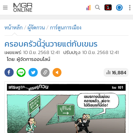
•
หน้าหลัก
หน้าหลัก
ผู้จัดกวน
การ์ตูนการเมือง
•
ทันเหตุการณ์
•
ครอบครัวนี้วุ่นวายแต่กับเขมร
ภาคใต้
•
ภูมิภาค
เผยแพร่:
10 มิ.ย. 2568 12:41
ปรับปรุง:
10 มิ.ย. 2568 12:41
โดย: ผู้จัดการออนไลน์
•
Online Section
•
บันเทิง
16,884
•
ผู้จัดการรายวัน
•
คอลัมนิสต์
•
ละคร
•
CbizReview
•
Cyber BIZ
•
ผู้จัดกวน