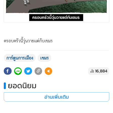
•
Good health & Well-being
•
Green Innovation & SD
•
Management & HR
•
MGR Live
•
Infographic
•
การเมือง
ครอบครัวนี้วุ่นวายแต่กับเขมร
•
ท่องเที่ยว
•
กีฬา
การ์ตูนการเมือง
เขมร
•
ต่างประเทศ
•
Special Scoop
16,884
•
เศรษฐกิจ-ธุรกิจ
ยอดนิยม
•
จีน
•
ชุมชน-คุณภาพชีวิต
อ่านเพิ่มเติม
•
อาชญากรรม
•
Motoring