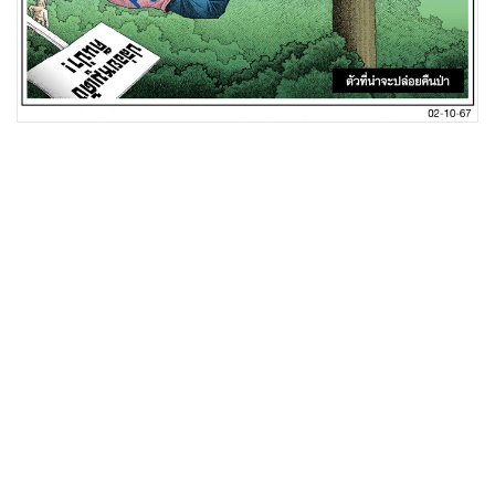
•
Good health & Well-being
•
Green Innovation & SD
•
Management & HR
•
MGR Live
•
Infographic
•
การเมือง
•
ท่องเที่ยว
•
กีฬา
•
ต่างประเทศ
•
Special Scoop
•
เศรษฐกิจ-ธุรกิจ
•
จีน
•
ชุมชน-คุณภาพชีวิต
•
อาชญากรรม
•
Motoring