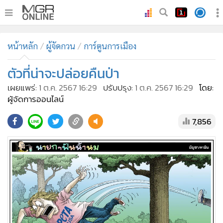
•
หน้าหลัก
หน้าหลัก
ผู้จัดกวน
การ์ตูนการเมือง
•
ทันเหตุการณ์
•
ตัวที่น่าจะปล่อยคืนป่า
ภาคใต้
•
ภูมิภาค
เผยแพร่:
1 ต.ค. 2567 16:29
ปรับปรุง:
1 ต.ค. 2567 16:29
โดย:
ผู้จัดการออนไลน์
•
Online Section
•
บันเทิง
7,856
•
ผู้จัดการรายวัน
•
คอลัมนิสต์
•
ละคร
•
CbizReview
•
Cyber BIZ
•
ผู้จัดกวน