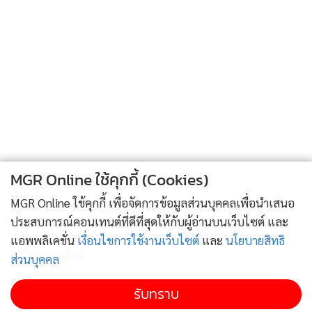
•
เกม
•
วิทยาศาสตร์
•
SMEs
•
หุ้น
•
อินโดจีน
•
กองทุนรวม
•
Celeb Online
•
Factcheck
MGR Online ใช้คุกกี้ (Cookies)
•
ญี่ปุ่น
MGR Online ใช้คุกกี้ เพื่อจัดการข้อมูลส่วนบุคคลเพื่อนำเสนอ
•
News1
ประสบการณ์คอนเทนต์ที่ดีที่สุดให้กับผู้อ่านบนเว็บไซต์ และ
•
Gotomanager
แอพพลิเคชั่น
เงื่อนไขการใช้งานเว็บไซต์
และ
นโยบายสิทธิ
การ์ตูนการเมือง
ส่วนบุคคล
รับทราบ
การ์ตูนการเมือง