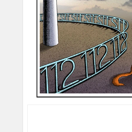
•
Management & HR
•
MGR Live
•
Infographic
•
การเมือง
•
ท่องเที่ยว
•
กีฬา
•
ต่างประเทศ
•
Special Scoop
•
เศรษฐกิจ-ธุรกิจ
•
จีน
•
ชุมชน-คุณภาพชีวิต
•
อาชญากรรม
•
Motoring
•
เกม
•
วิทยาศาสตร์
•
SMEs
•
หุ้น