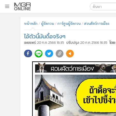
เลือกเครื่องมือท
•
หน้าหลัก
หน้าหลัก
ผู้จัดกวน
การ์ตูนผู้จัดกวน
สวนสัตว์การเมือง
ค้นหา
•
ทันเหตุการณ์
Google
•
ภาคใต้
ไอ้ตัวนี้มันดื้อจริงๆ
•
ภูมิภาค
MGR Onl
เผยแพร่:
20 ก.ค. 2566 16:35
ปรับปรุง:
20 ก.ค. 2566 16:35
โดย:
•
Online Section
ค้นหาขั
•
บันเทิง
•
ผู้จัดการรายวัน
•
คอลัมนิสต์
•
ละคร
•
CbizReview
•
Cyber BIZ
•
ผู้จัดกวน
•
Good health & Well-being
•
Green Innovation & SD