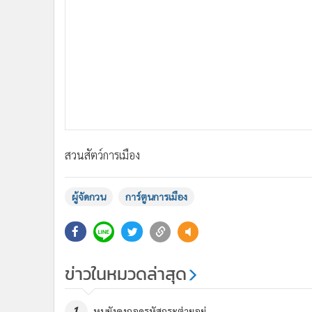
•
อินโดจีน
•
กองทุนรวม
•
Celeb Online
•
Factcheck
•
ญี่ปุ่น
•
News1
•
Gotomanager
สวนสัตว์การเมือง
ผู้จัดกวน
การ์ตูนการเมือง
ข่าวในหมวดล่าสุด
1
หนูยังคงถอดรหัสกระต่ายอยู่