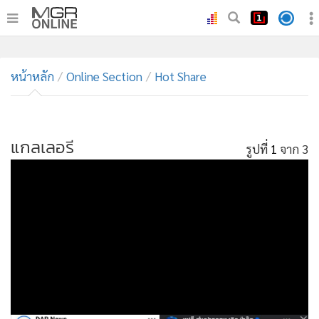
•
หน้าหลัก
•
หน้าหลัก
ทันเหตุการณ์
Online Section
Hot Share
•
ภาคใต้
•
ภูมิภาค
•
แกลเลอรี
Online Section
รูปที่
1
จาก 3
•
บันเทิง
•
ผู้จัดการรายวัน
•
คอลัมนิสต์
•
ละคร
•
CbizReview
•
Cyber BIZ
•
ผู้จัดกวน