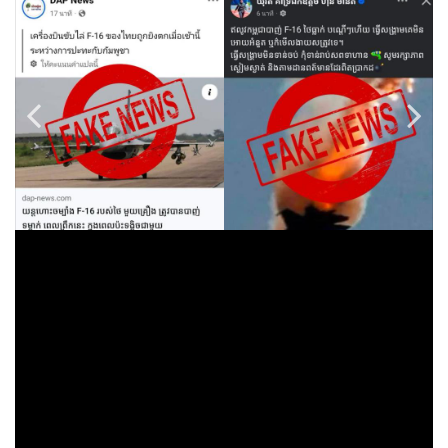
•
Good health & Well-being
•
Green Innovation & SD
•
Management & HR
•
MGR Live
•
Infographic
•
การเมือง
•
ท่องเที่ยว
•
กีฬา
•
ต่างประเทศ
•
Special Scoop
•
เศรษฐกิจ-ธุรกิจ
•
จีน
•
ชุมชน-คุณภาพชีวิต
•
อาชญากรรม
•
Motoring