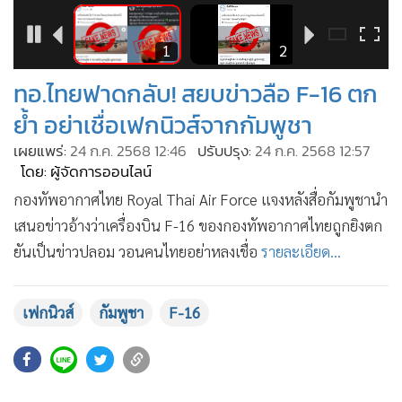
•
เกม
•
วิทยาศาสตร์
3
1
2
•
SMEs
ทอ.ไทยฟาดกลับ! สยบข่าวลือ F-16 ตก
•
หุ้น
ย้ำ อย่าเชื่อเฟกนิวส์จากกัมพูชา
•
อินโดจีน
เผยแพร่:
24 ก.ค. 2568 12:46
ปรับปรุง:
24 ก.ค. 2568 12:57
•
กองทุนรวม
โดย: ผู้จัดการออนไลน์
•
Celeb Online
กองทัพอากาศไทย Royal Thai Air Force แจงหลังสื่อกัมพูชานำ
•
Factcheck
เสนอข่าวอ้างว่าเครื่องบิน F-16 ของกองทัพอากาศไทยถูกยิงตก
•
ญี่ปุ่น
ยันเป็นข่าวปลอม วอนคนไทยอย่าหลงเชื่อ
รายละเอียด...
•
News1
•
Gotomanager
เฟกนิวส์
กัมพูชา
F-16
6,011