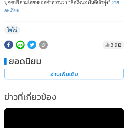
บุคคลที่ สามโดยหยอดคำหวานว่า “คิดถึงนะ ฝันดีเจ้าอุ๋ง”
ราย
•
เกม
ละเอียด...
•
วิทยาศาสตร์
•
SMEs
โตโน่
•
หุ้น
•
อินโดจีน
3,912
•
กองทุนรวม
ยอดนิยม
•
Celeb Online
•
Factcheck
อ่านเพิ่มเติม
•
ญี่ปุ่น
•
News1
•
ข่าวที่เกี่ยวข้อง
Gotomanager
MGR Online ใช้คุกกี้ (Cookies)
MGR Online ใช้คุกกี้ เพื่อจัดการข้อมูลส่วนบุคคลเพื่อนำเสนอ
ประสบการณ์คอนเทนต์ที่ดีที่สุดให้กับผู้อ่านบนเว็บไซต์ และ