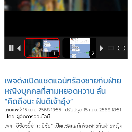
•
Good health & Well-being
•
Green Innovation & SD
•
Management & HR
•
MGR Live
•
Infographic
•
การเมือง
2
1
2
•
ท่องเที่ยว
•
กีฬา
•
ต่างประเทศ
เพจดังเปิดแชตแฉนักร้องชายกับฝ่าย
•
Special Scoop
หญิงบุคคลที่สามหยอดหวาน ลั่น
•
เศรษฐกิจ-ธุรกิจ
“คิดถึงนะ ฝันดีเจ้าอุ๋ง”
•
จีน
เผยแพร่:
15 เม.ย. 2568 13:55
ปรับปรุง:
15 เม.ย. 2568 18:51
•
ชุมชน-คุณภาพชีวิต
โดย: ผู้จัดการออนไลน์
•
อาชญากรรม
เพจ “อีซ้อขยี้ข่าว : อีซ้อ” เปิดแชตแฉนักร้องชายกับฝ่ายหญิง
•
Motoring