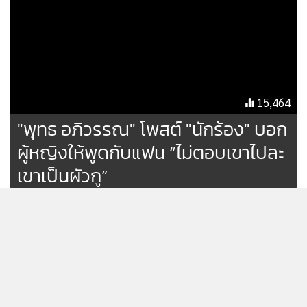
แอพพลิเคชั่น
เงื่อนไขการใช้งานเว็บไซต์
และ
นโยบายสิทธิ
ส่วนบุคคล
รับทราบ
15,464
"พุทธ อภิวรรณ" โพสต์ "นักร้อง" บอก
ผู้หญิงให้พูดกับแฟน “ไม่ตอบเขาไปละ
เขาเป็นผัวกู”
”หนุ่ม กรรชัย“ เชื่อทั้งประเทศไม่
อยากให้ ”ณิชา“ กลับไปคืนดี ”โต
โน่“
20,529
ขุดคำตอบ “โตโน่” ไม่แต่ง “ณิชา”