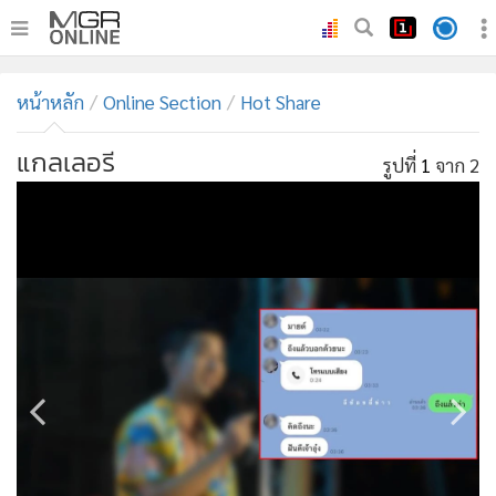
•
หน้าหลัก
หน้าหลัก
Online Section
Hot Share
•
ทันเหตุการณ์
•
ภาคใต้
แกลเลอรี
รูปที่
1
จาก 2
•
ภูมิภาค
•
Online Section
•
บันเทิง
•
ผู้จัดการรายวัน
•
คอลัมนิสต์
•
ละคร
•
CbizReview
•
Cyber BIZ
•
ผู้จัดกวน