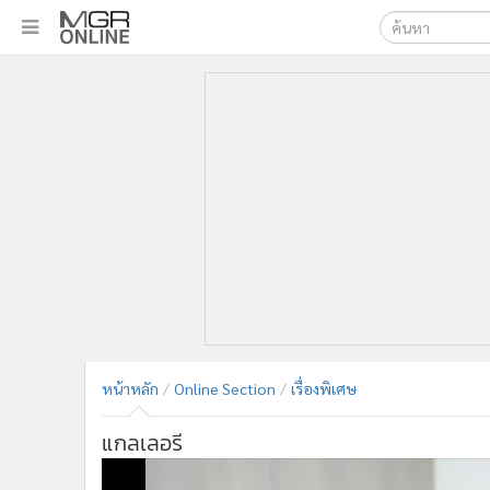
เลือกเครื่องมือท
•
หน้าหลัก
ค้นหา
•
ทันเหตุการณ์
Google
•
ภาคใต้
•
ภูมิภาค
MGR Onl
•
Online Section
ค้นหาขั
•
บันเทิง
•
ผู้จัดการรายวัน
•
คอลัมนิสต์
•
ละคร
•
CbizReview
•
Cyber BIZ
หน้าหลัก
Online Section
เรื่องพิเศษ
•
ผู้จัดกวน
•
Good health & Well-being
แกลเลอรี
•
Green Innovation & SD