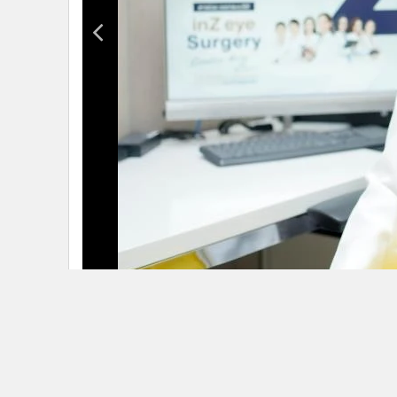
•
อินโดจีน
•
กองทุนรวม
•
Celeb Online
•
Factcheck
•
ญี่ปุ่น
•
News1
•
Gotomanager