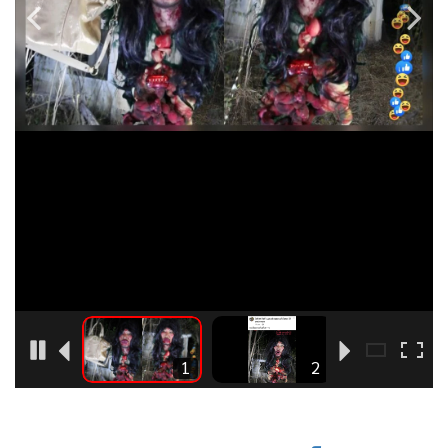
•
Good health & Well-being
•
Green Innovation & SD
•
Management & HR
•
MGR Live
•
Infographic
•
การเมือง
•
ท่องเที่ยว
•
กีฬา
•
ต่างประเทศ
•
Special Scoop
•
เศรษฐกิจ-ธุรกิจ
•
จีน
3
1
2
•
ชุมชน-คุณภาพชีวิต
•
อาชญากรรม
•
Motoring