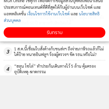
MGR Online ใช้คุกกี้ เพื่อจัดการข้อมูลส่วนบุคคลเพื่อนำเสนอ
ข่าวในหมวดล่าสุด
ประสบการณ์คอนเทนต์ที่ดีที่สุดให้กับผู้อ่านบนเว็บไซต์ และ
แอพพลิเคชั่น
เงื่อนไขการใช้งานเว็บไซต์
และ
นโยบายสิทธิ
กรมทรัพย์สินทางปัญญาแจง คลิปยูทูบ “ฮลุน โซโล่” ยัง
1
ส่วนบุคคล
มีลิขสิทธิ์ 50 ปี ทายาทรับสิทธิต่อได้
รับทราบ
2
1 ส.ค.นี้เชื่อมใบสั่งค้างกับขนส่งฯ ถึงจ่ายภาษีรถแล้วก็ไม่
3
ได้ป้าย ทนายอินฟลูฯ ร้องผู้ตรวจฯ ขัด รธน.หรือไม่?
“ฮลุน โซโล่” ทำประกันเดินทางไว้ 5 ล้าน คุ้มครอง
4
อุบัติเหตุ-ฆาตกรรม
ข่าวอื่นในหมวด