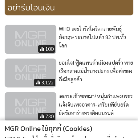
อย่ารีบโอนเงิน
WHO เผยไวรัสโควิดกลายพันธุ์
อังกฤษ ระบาดไปแล้ว 82 ปท.ทั่ว
โลก
100
ยอมใจ! ฟู้ดแพนด้าเมืองแปดริ้ว พาย
เรือกลางแม่น้ำบางปะกง เพื่อส่งของ
ถึงมือลูกค้า
3,122
งดกระเช้าขอขมา! หนุ่มกำแพงเพชร
แจ้งจับเพจอวตาร-เกรียนคีย์บอร์ด
ยัดข้อหาร่างทรงติดแบรนด์
730
MGR Online ใช้คุกกี้ (Cookies)