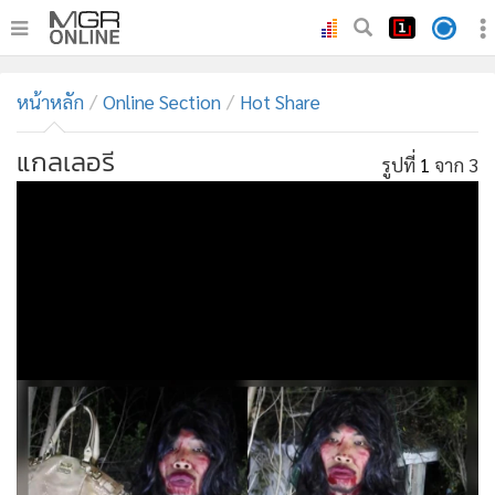
•
หน้าหลัก
หน้าหลัก
Online Section
Hot Share
•
ทันเหตุการณ์
•
ภาคใต้
แกลเลอรี
รูปที่
1
จาก 3
•
ภูมิภาค
•
Online Section
•
บันเทิง
•
ผู้จัดการรายวัน
•
คอลัมนิสต์
•
ละคร
•
CbizReview
•
Cyber BIZ
•
ผู้จัดกวน