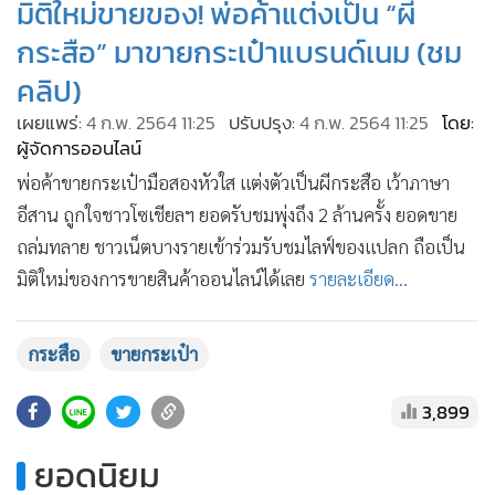
มิติใหม่ขายของ! พ่อค้าแต่งเป็น “ผี
•
เกม
กระสือ” มาขายกระเป๋าแบรนด์เนม (ชม
•
วิทยาศาสตร์
คลิป)
•
SMEs
เผยแพร่:
4 ก.พ. 2564 11:25
ปรับปรุง:
4 ก.พ. 2564 11:25
โดย:
•
หุ้น
ผู้จัดการออนไลน์
•
อินโดจีน
พ่อค้าขายกระเป๋ามือสองหัวใส แต่งตัวเป็นผีกระสือ เว้าภาษา
•
กองทุนรวม
อีสาน ถูกใจชาวโซเชียลฯ ยอดรับชมพุ่งถึง 2 ล้านครั้ง ยอดขาย
•
Celeb Online
ถล่มทลาย ชาวเน็ตบางรายเข้าร่วมรับชมไลฟ์ของแปลก ถือเป็น
•
Factcheck
มิติใหม่ของการขายสินค้าออนไลน์ได้เลย
รายละเอียด...
•
ญี่ปุ่น
•
News1
กระสือ
ขายกระเป๋า
•
Gotomanager
3,899
ยอดนิยม