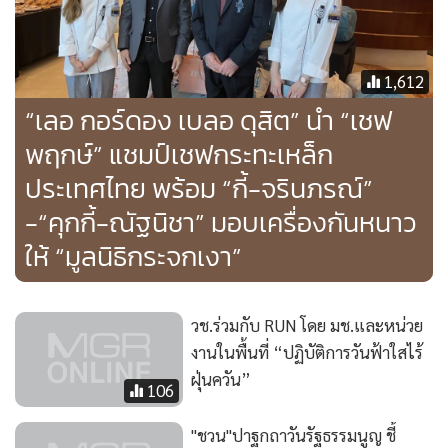
1,612
“เลอ กอร์ดอง เบลอ ดุสิต” นำ “เชฟ
พฤกษ์” แชมป์เชฟกระทะเหล็ก
ประเทศไทย พร้อม “กี้-จรินภรณ์”
-“คุกกี้-ณัฐนิชา” มอบเครื่องกันหนาว
ให้ “มูลนิธิกระจกเงา”
วช.ร่วมกับ RUN โดย มช.และหน่วย
งานในพื้นที่ “ปฏิบัติการวันฟ้าใสไร้
ฝุ่นควัน”
106
"ชวน"ปาฐกถาวันรัฐธรรมนูญ ชี้