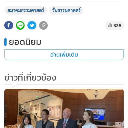
•
เกม
สมาคมธรรมศาสตร์
วันธรรมศาสตร์
•
วิทยาศาสตร์
•
SMEs
326
•
หุ้น
ยอดนิยม
•
อินโดจีน
•
กองทุนรวม
อ่านเพิ่มเติม
•
Celeb Online
•
Factcheck
ข่าวที่เกี่ยวข้อง
•
ญี่ปุ่น
•
News1
•
Gotomanager