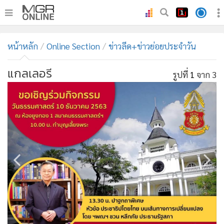
•
หน้าหลัก
หน้าหลัก
Online Section
ข่าวลีด+ข่าวย่อยประจำวัน
•
ทันเหตุการณ์
•
ภาคใต้
แกลเลอรี
รูปที่
1
จาก 3
•
ภูมิภาค
•
Online Section
•
บันเทิง
•
ผู้จัดการรายวัน
•
คอลัมนิสต์
•
ละคร
•
CbizReview
•
Cyber BIZ
•
ผู้จัดกวน