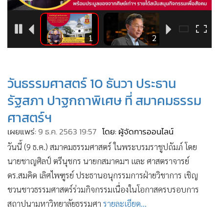
•
Good health & Well-being
•
Green Innovation & SD
•
Management & HR
3
1
2
•
MGR Live
•
Infographic
•
การเมือง
วันธรรมศาสตร์ 10 ธันวา ประธาน
•
ท่องเที่ยว
รัฐสภา ปาฐกถาพิเศษ ที่ สมาคมธรรม
•
กีฬา
ศาสตร์ฯ
•
ต่างประเทศ
เผยแพร่:
9 ธ.ค. 2563 19:57
โดย: ผู้จัดการออนไลน์
•
Special Scoop
วันนี้ (9 ธ.ค.) สมาคมธรรมศาสตร์ ในพระบรมราชูปถัมภ์ โดย
•
เศรษฐกิจ-ธุรกิจ
นายชาญศิลป์ ตรีนุชกร นายกสมาคมฯ และ ศาสตราจารย์
•
จีน
ดร.สมคิด เลิศไพฑูรย์ ประธานอนุกรรมการฝ่ายวิชาการ เชิญ
•
ชุมชน-คุณภาพชีวิต
ชวนชาวธรรมศาสตร์ร่วมกิจกรรมเนื่องในโอกาสครบรอบการ
•
อาชญากรรม
สถาปนามหาวิทยาลัยธรรมศา
รายละเอียด...
•
Motoring