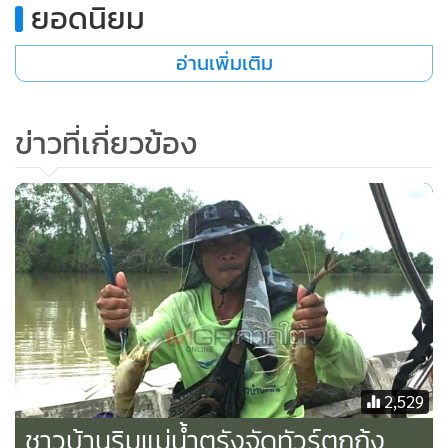
ยอดนิยม
•
เกม
•
วิทยาศาสตร์
อ่านเพิ่มเติม
•
SMEs
•
หุ้น
ข่าวที่เกี่ยวข้อง
•
อินโดจีน
•
กองทุนรวม
•
Celeb Online
•
Factcheck
•
ญี่ปุ่น
•
News1
•
Gotomanager
2,529
ชาวบ้านริมแม่น้ำตรังจัดทัวร์ตกกุ้ง