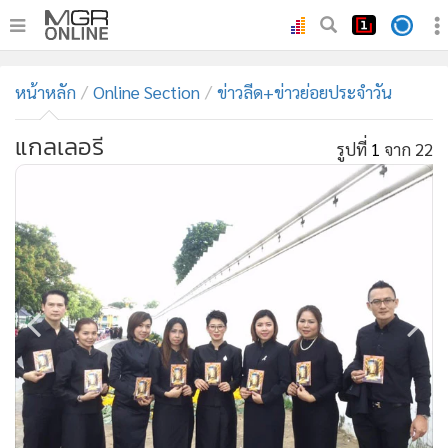
•
หน้าหลัก
หน้าหลัก
Online Section
ข่าวลีด+ข่าวย่อยประจำวัน
•
ทันเหตุการณ์
•
ภาคใต้
แกลเลอรี
รูปที่
1
จาก 22
•
ภูมิภาค
•
Online Section
•
บันเทิง
•
ผู้จัดการรายวัน
•
คอลัมนิสต์
•
ละคร
•
CbizReview
•
Cyber BIZ
•
ผู้จัดกวน