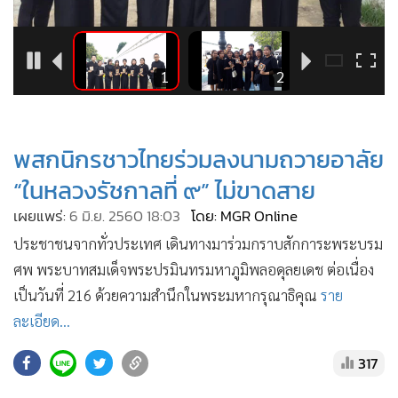
•
Good health & Well-being
•
Green Innovation & SD
•
Management & HR
22
1
2
•
MGR Live
•
Infographic
•
การเมือง
พสกนิกรชาวไทยร่วมลงนามถวายอาลัย
•
ท่องเที่ยว
“ในหลวงรัชกาลที่ ๙” ไม่ขาดสาย
•
กีฬา
เผยแพร่:
6 มิ.ย. 2560 18:03
โดย: MGR Online
•
ต่างประเทศ
ประชาชนจากทั่วประเทศ เดินทางมาร่วมกราบสักการะพระบรม
•
Special Scoop
ศพ พระบาทสมเด็จพระปรมินทรมหาภูมิพลอดุลยเดช ต่อเนื่อง
•
เศรษฐกิจ-ธุรกิจ
เป็นวันที่ 216 ด้วยความสำนึกในพระมหากรุณาธิคุณ
ราย
•
จีน
ละเอียด...
•
ชุมชน-คุณภาพชีวิต
•
อาชญากรรม
317
•
Motoring