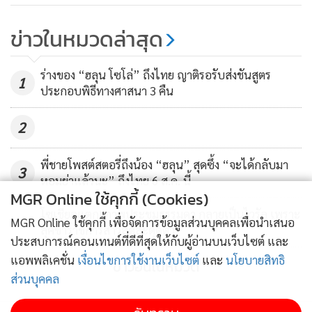
ข่าวในหมวดล่าสุด
ร่างของ “ฮลุน โซโล่” ถึงไทย ญาติรอรับส่งชันสูตร
1
ประกอบพิธีทางศาสนา 3 คืน
2
พี่ชายโพสต์สตอรี่ถึงน้อง “ฮลุน” สุดซึ้ง “จะได้กลับมา
3
หอมย่าแล้วนะ” ถึงไทย 6 ส.ค. นี้
MGR Online ใช้คุกกี้ (Cookies)
โซเชียลแตก! ภาพประชุมธรรมดา กลายเป็นไวรัล เพราะ
4
MGR Online ใช้คุกกี้ เพื่อจัดการข้อมูลส่วนบุคคลเพื่อนำเสนอ
ลุคข้าราชการสาวสุดสะดุดตา
ประสบการณ์คอนเทนต์ที่ดีที่สุดให้กับผู้อ่านบนเว็บไซต์ และ
แอพพลิเคชั่น
เงื่อนไขการใช้งานเว็บไซต์
และ
นโยบายสิทธิ
ข่าวอื่นในหมวด
ส่วนบุคคล