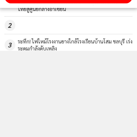
1
เวที AI ขับเคลื่อนนวัตกรรมวิทย์และสุขภาพ ยกระดับ
ไทยสู่ศูนย์กลางอาเซียน
2
ระทึก! ไฟไหม้โรงงานยางใกล้โรงเรียนบ้านโสม ชลบุรี เร่ง
3
ระดมกำลังดับเพลิง
ประชาชนกรี๊ด “เจ้าฟ้าทีปังกรรัศมีโชติ” ทรงตรัสแนะนำ
4
พระสหายหญิง "เพื่อนครับ กำลังจีบอยู่"
ข่าวอื่นในหมวด
ติดตามข่าวสารผ่านทาง LINE