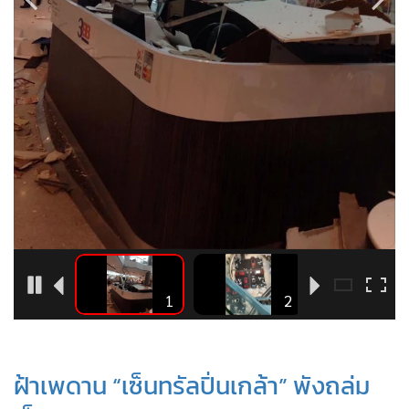
•
Good health & Well-being
•
Green Innovation & SD
•
Management & HR
•
MGR Live
•
Infographic
•
การเมือง
•
ท่องเที่ยว
•
กีฬา
•
ต่างประเทศ
•
Special Scoop
•
เศรษฐกิจ-ธุรกิจ
7
1
2
•
จีน
•
ชุมชน-คุณภาพชีวิต
•
อาชญากรรม
ฝ้าเพดาน “เซ็นทรัลปิ่นเกล้า” พังถล่ม
•
Motoring