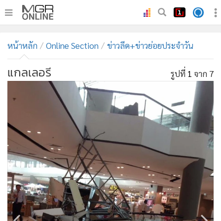
•
หน้าหลัก
หน้าหลัก
Online Section
ข่าวลีด+ข่าวย่อยประจำวัน
•
ทันเหตุการณ์
•
ภาคใต้
แกลเลอรี
รูปที่
1
จาก 7
•
ภูมิภาค
•
Online Section
•
บันเทิง
•
ผู้จัดการรายวัน
•
คอลัมนิสต์
•
ละคร
•
CbizReview
•
Cyber BIZ
•
ผู้จัดกวน