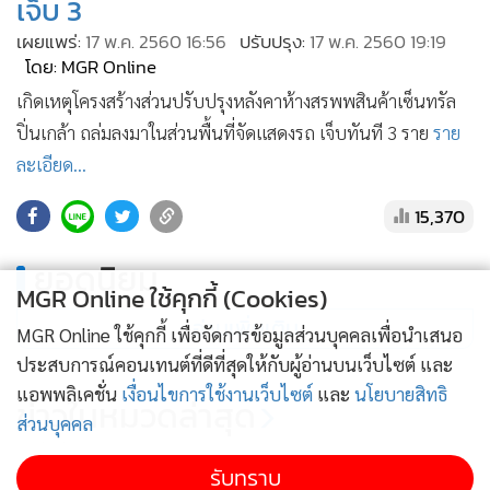
เจ็บ 3
•
เกม
เผยแพร่:
17 พ.ค. 2560 16:56
ปรับปรุง:
17 พ.ค. 2560 19:19
•
วิทยาศาสตร์
โดย: MGR Online
•
SMEs
เกิดเหตุโครงสร้างส่วนปรับปรุงหลังคาห้างสรพพสินค้าเซ็นทรัล
•
หุ้น
ปิ่นเกล้า ถล่มลงมาในส่วนพื้นที่จัดแสดงรถ เจ็บทันที 3 ราย
ราย
•
อินโดจีน
ละเอียด...
•
กองทุนรวม
15,370
•
Celeb Online
•
Factcheck
ยอดนิยม
•
ญี่ปุ่น
MGR Online ใช้คุกกี้ (Cookies)
•
News1
อ่านเพิ่มเติม
MGR Online ใช้คุกกี้ เพื่อจัดการข้อมูลส่วนบุคคลเพื่อนำเสนอ
•
Gotomanager
ประสบการณ์คอนเทนต์ที่ดีที่สุดให้กับผู้อ่านบนเว็บไซต์ และ
แอพพลิเคชั่น
เงื่อนไขการใช้งานเว็บไซต์
และ
นโยบายสิทธิ
ข่าวในหมวดล่าสุด
ส่วนบุคคล
Thailand LAB-Bio+HealthTech-FutureCHEM เปิด
รับทราบ