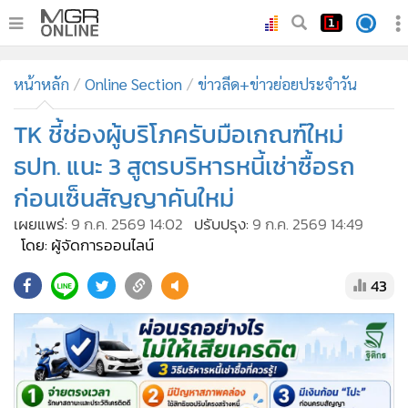
•
หน้าหลัก
หน้าหลัก
Online Section
ข่าวลีด+ข่าวย่อยประจำวัน
•
ทันเหตุการณ์
•
TK ชี้ช่องผู้บริโภครับมือเกณฑ์ใหม่
ภาคใต้
•
ภูมิภาค
ธปท. แนะ 3 สูตรบริหารหนี้เช่าซื้อรถ
•
Online Section
ก่อนเซ็นสัญญาคันใหม่
•
บันเทิง
เผยแพร่:
9 ก.ค. 2569 14:02
ปรับปรุง:
9 ก.ค. 2569 14:49
•
ผู้จัดการรายวัน
โดย: ผู้จัดการออนไลน์
•
คอลัมนิสต์
43
•
ละคร
•
CbizReview
•
Cyber BIZ
•
ผู้จัดกวน