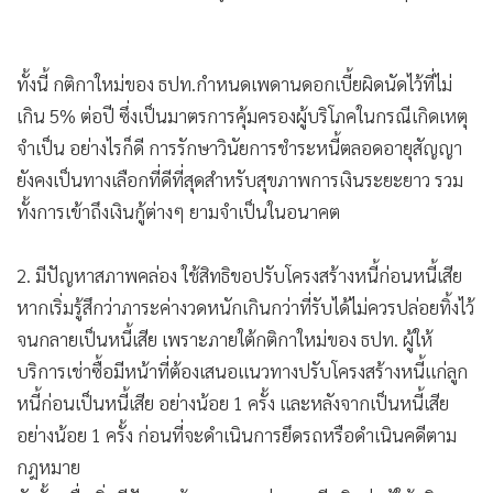
โอกาสที่ดีสำหรับผู้บริโภคในการทำความเข้าใจสิทธิของตนเอง
และบริหารจัดการหนี้ได้ดียิ่งขึ้น โดยเฉพาะผู้ที่มีสัญญาเช่าซื้อรถ
จักรยานยนต์ซึ่งเป็นกลุ่มหลักที่TK ให้บริการ ทาง TK จึงขอ
แนะนำ 3 แนวทางสำคัญในการบริหารหนี้ให้เป็นประโยชน์กับ
การเงินของตนเองและครอบครัว
1. จ่ายเงินตรงเวลา รักษาสถานะและประวัติเครดิตดี
การชำระค่างวดตรงเวลาทุกเดือนคือรากฐานของการบริหาร
จัดการหนี้ที่ดีที่สุด ทั้งในแง่การรักษาสถานะของการผ่อนชำระ
และการรักษาประวัติเครดิตของตนเอง เพราะการผิดนัดชำระแม้
เพียงครั้งเดียวอาจส่งผลต่อการขอสินเชื่อในอนาคตไม่ว่าจะ
เป็นการซื้อรถคันต่อไป การกู้ซื้อบ้าน หรือสินเชื่อส่วนบุคคลอื่นๆ
ทั้งนี้ กติกาใหม่ของ ธปท.กำหนดเพดานดอกเบี้ยผิดนัดไว้ที่ไม่
เกิน 5% ต่อปี ซึ่งเป็นมาตรการคุ้มครองผู้บริโภคในกรณีเกิดเหตุ