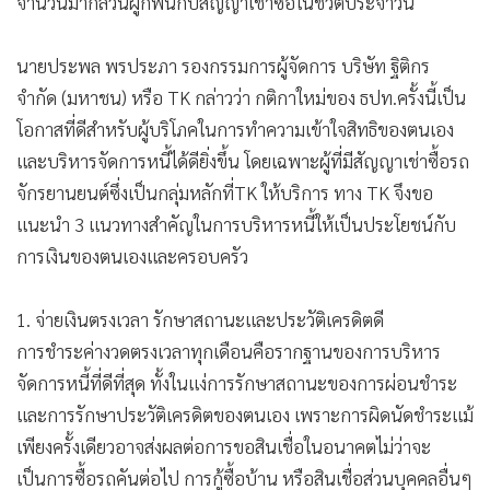
•
เกม
•
วิทยาศาสตร์
•
SMEs
•
หุ้น
ผู้ที่กำลังผ่อนส่งรถจักรยานยนต์หรือรถยนต์อยู่อาจยังไม่รู้ว่า
•
อินโดจีน
ตั้งแต่ต้นปี 2569 นี้ธนาคารแห่งประเทศไทย (ธปท.) ออกหลัก
•
กองทุนรวม
เกณฑ์การกำกับดูแลธุรกิจเช่าซื้อและลีสซิ่งอย่างเป็นทางการ ซึ่ง
•
Celeb Online
ให้สิทธิและความคุ้มครองแก่ผู้ใช้บริการมากขึ้นอย่างมีนัยสำคัญ
•
Factcheck
ตัวเลขจาก ธปท.ระบุว่าปัจจุบันมียอดคงค้างของสินเชื่อเช่าซื้อ
•
ญี่ปุ่น
รถยนต์และรถจักรยานยนต์รวมกันกว่า 1.6 ล้านล้านบาท
•
News1
หรือ10% ของหนี้ครัวเรือนไทยทั้งหมด สะท้อนให้เห็นว่าคนไทย
•
Gotomanager
จำนวนมากล้วนผูกพันกับสัญญาเช่าซื้อในชีวิตประจำวัน
นายประพล พรประภา รองกรรมการผู้จัดการ บริษัท ฐิติกร
จำกัด (มหาชน) หรือ TK กล่าวว่า กติกาใหม่ของ ธปท.ครั้งนี้เป็น