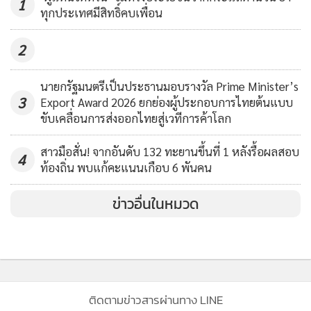
1
ทุกประเทศมีสิทธิ์คบเพื่อน
2
3. มีเงินก้อน "โปะ" ก่อนครบสัญญา ได้ส่วนลดดอกเบี้ยที่เหลือ
นายกรัฐมนตรีเป็นประธานมอบรางวัล Prime Minister’s
ทันที
3
Export Award 2026 ยกย่องผู้ประกอบการไทยต้นแบบ
ขับเคลื่อนการส่งออกไทยสู่เวทีการค้าโลก
อีกหนึ่งสิทธิที่หลายคนอาจยังไม่ทราบคือ สำหรับบุคคลธรรมดาที่
MGR Online ใช้คุกกี้ (Cookies)
เช่าซื้อรถเพื่อใช้ส่วนตัว หากต้องการปิดหนี้ก่อนครบกำหนด
สาวมือสั่น! จากอันดับ 132 ทะยานขึ้นที่ 1 หลังรื้อผลสอบ
MGR Online ใช้คุกกี้ เพื่อจัดการข้อมูลส่วนบุคคลเพื่อนำเสนอ
4
ท้องถิ่น พบแก้คะแนนเกือบ 6 พันคน
สัญญา กติกาใหม่ของ ธปท. กำหนดให้ได้รับ "ส่วนลดดอกเบี้ยที่
ประสบการณ์คอนเทนต์ที่ดีที่สุดให้กับผู้อ่านบนเว็บไซต์ และ
ยังไม่ถึงกำหนดชำระ" ทันที ตามระยะเวลาสัดส่วนที่ผ่อนชำระ
แอพพลิเคชั่น
เงื่อนไขการใช้งานเว็บไซต์
และ
นโยบายสิทธิ
ข่าวอื่นในหมวด
หมายความว่า ลูกค้าไม่ต้องจ่ายดอกเบี้ยในส่วนที่เหลือทั้งหมด
ส่วนบุคคล
ของสัญญาอีกต่อไป
รับทราบ
สำหรับผู้ที่มีเงินออมหรือได้รับเงินก้อนพิเศษการนำเงินมาโปะ
ปิดหนี้เช่าซื้อก่อนครบกำหนดจึงเป็นวิธีที่ประหยัดดอกเบี้ยได้