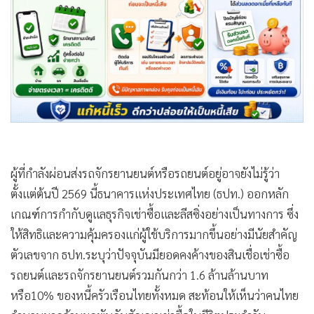
•
Good health & Well-being
•
Green Innovation & SD
•
Management & HR
•
MGR Live
•
Infographic
•
การเมือง
•
ท่องเที่ยว
•
กีฬา
•
ต่างประเทศ
•
Special Scoop
•
เศรษฐกิจ-ธุรกิจ
•
จีน
•
ชุมชน-คุณภาพชีวิต
•
อาชญากรรม
•
Motoring