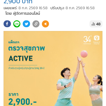
2,900 บาท
•
Good health & Well-being
•
Green Innovation & SD
เผยแพร่:
8 ก.ค. 2569 16:58
ปรับปรุง:
8 ก.ค. 2569 16:58
โดย: ผู้จัดการออนไลน์
•
Management & HR
•
MGR Live
48
•
Infographic
•
การเมือง
•
ท่องเที่ยว
•
กีฬา
•
ต่างประเทศ
•
Special Scoop
•
เศรษฐกิจ-ธุรกิจ
•
จีน
•
ชุมชน-คุณภาพชีวิต
•
อาชญากรรม
•
Motoring