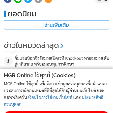
ยอดนิยม
อ่านเพิ่มเติม
ข่าวในหมวดล่าสุด
จิ้มแจ่มบ็อกซิ่งจัดมวยเปิดเวที Knockout หายอดมวย ดัน
1
สู่เวทีสากล พร้อมมอบทุนการศึกษา
MGR Online ใช้คุกกี้ (Cookies)
2
MGR Online ใช้คุกกี้ เพื่อจัดการข้อมูลส่วนบุคคลเพื่อนำเสนอ
ประสบการณ์คอนเทนต์ที่ดีที่สุดให้กับผู้อ่านบนเว็บไซต์ และ
สองสมาคมใหญ่จับมือจัด “The Leadership Survival
3
Forum 2026” ถอดรหัสระเบียบโลกใหม่ ชี้ทิศทาง
แอพพลิเคชั่น
เงื่อนไขการใช้งานเว็บไซต์
และ
นโยบายสิทธิ
เศรษฐกิจไทยก่อนเข้าสู่ปี 2570
ส่วนบุคคล