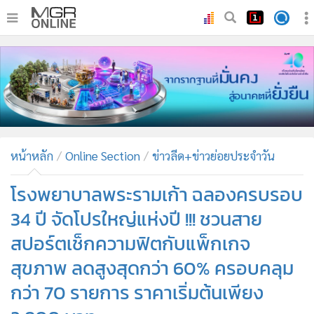
•
หน้าหลัก
•
ทันเหตุการณ์
•
ภาคใต้
•
ภูมิภาค
•
Online Section
หน้าหลัก
Online Section
ข่าวลีด+ข่าวย่อยประจำวัน
•
บันเทิง
•
ผู้จัดการรายวัน
โรงพยาบาลพระรามเก้า ฉลองครบรอบ
•
คอลัมนิสต์
34 ปี จัดโปรใหญ่แห่งปี !!! ชวนสาย
•
ละคร
สปอร์ตเช็กความฟิตกับแพ็กเกจ
•
CbizReview
สุขภาพ ลดสูงสุดกว่า 60% ครอบคลุม
•
Cyber BIZ
กว่า 70 รายการ ราคาเริ่มต้นเพียง
•
ผู้จัดกวน