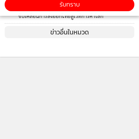
นายกรัฐมนตรีเป็นประธานมอบรางวัล Prime Minister’s
รับทราบ
4
Export Award 2026 ยกย่องผู้ประกอบการไทยต้นแบบ
ขับเคลื่อนการส่งออกไทยสู่เวทีการค้าโลก
ข่าวอื่นในหมวด
ติดตามข่าวสารผ่านทาง LINE
MGR Online Application
ติดตาม MGR Online