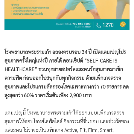
•
เกม
•
วิทยาศาสตร์
•
SMEs
•
หุ้น
•
อินโดจีน
•
กองทุนรวม
โรงพยาบาลพระรามเก้า ฉลองครบรอบ 34 ปี เปิดแคมเปญโปร
สุขภาพครั้งใหญ่แห่งปี ภายใต้ คอนเซ็ปต์ “SELF-CARE IS
•
Celeb Online
HEALTHCARE” ชวนทุกสายสปอร์ตและคนรักสุขภาพมาเช็ก
•
Factcheck
ความฟิต ก่อนออกไปสนุกกับทุกกิจกรรม ด้วยแพ็กเกจตรวจ
•
ญี่ปุ่น
สุขภาพและโปรแกรมคัดกรองโรคเฉพาะทางกว่า 70 รายการ ลด
•
News1
สูงสุดกว่า 60% ราคาเริ่มต้นเพียง 2,900 บาท
•
Gotomanager
แคมเปญนี้ โรงพยาบาลพระรามเก้าได้ออกแบบแพ็กเกจตรวจ
สุขภาพให้ตอบโจทย์ไลฟ์สไตล์ กิจกรรมที่ชื่นชอบ และช่วงวัยของ
แต่ละคน ไม่ว่าจะเป็นแพ็กเกจ Active, Fit, Firm, Smart,