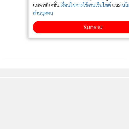
"Matcha Recipe Box" ไม่ใช่เทสผงมัทฉะที่จะสั่งซื้อเพราะการสั่ง
แอพพลิเคชั่น
เงื่อนไขการใช้งานเว็บไซต์
และ
นโยบายสิทธิ
ซื้อจบไปสักพักแล้วตามที่อธิบายไว้ด้านบน
ส่วนบุคคล
แต่ตุ๊กเข้าใจว่าแคปชั่นนั้นอาจจะทำให้ทุกคนเข้าใจแบบนั้นได้
รับทราบ
และเสียใจที่ทำให้ทุกคนผิดหวัง ตุ๊กขอน้อมรับความผิดนี้ค่ะ
ขออภัยที่ต้องชี้แจงผ่านตัวหนังสือ เพราะสภาพจิตใจตุ๊กในตอนนี้
ยังไม่ไหวจริง ๆ ขอบคุณทุกคนที่รับฟังนะคะ”
ติดตามข่าวสารผ่านทาง LINE
MGR Online Application