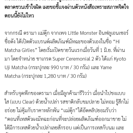
ตลาดชวนเข้าใจผิด เผยขอชี้แจงผ่านตัวหนังสือเพราะสภาพจิตใจ
ตอนนี้ยังไม่ไหว
จากกรณี ดรามา แม่ตุ๊ก จากเพจ Little Monster อินฟลูเอนเซอร์
ชื่อดัง ได้เปิดตัวแบรนด์ผลิตภัณฑ์มัทฉะของตัวเองในชื่อ “Hi
Matcha Girlies” โดยเริ่มเปิดขายวันแรกเมื่อวันที่ 1 มิ.ย. ที่ผ่าน
มา โดยจำหน่าย ชาเกรด Super Ceremonial 2 ตัว ได้แก่ Kyoto
Uji Matcha (กระปุกละ 990 บาท / 30 กรัม) และ Yame
Matcha (กระปุกละ 1,280 บาท / 30 กรัม)
สำหรับจุดพีกของดรามา เมื่อมีลูกค้ามารีวิวว่า เมื่อนำไปชงแบบ
ใส (แบบ Clear) ด้วยน้ำเปล่า รสชาติกลับขมปลาย ไม่หอม รู้สึกไม่
อร่อย ไม่คุ้มกับราคาหลักพัน “แม่ตุ๊ก”ได้อัดคลิปยอมรับว่า
“ตอนที่เทสตัวผงมัทฉะก่อนที่จะปล่อยผลิตภัณฑ์ออกมาขาย ไม่
ได้มีการเทสด้วยน้ำเปล่าเลยสักรอบ แต่เป็นการเทสกับนม และ