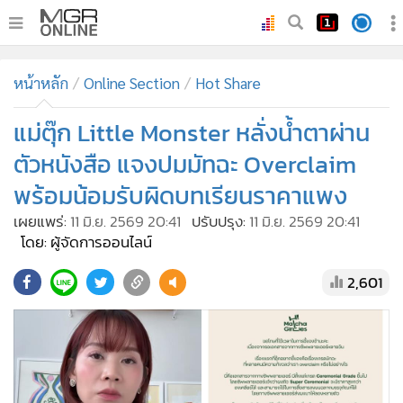
•
หน้าหลัก
หน้าหลัก
Online Section
Hot Share
•
ทันเหตุการณ์
•
แม่ตุ๊ก Little Monster หลั่งน้ำตาผ่าน
ภาคใต้
•
ภูมิภาค
ตัวหนังสือ แจงปมมัทฉะ Overclaim
•
Online Section
พร้อมน้อมรับผิดบทเรียนราคาแพง
•
บันเทิง
เผยแพร่:
11 มิ.ย. 2569 20:41
ปรับปรุง:
11 มิ.ย. 2569 20:41
•
ผู้จัดการรายวัน
โดย: ผู้จัดการออนไลน์
•
คอลัมนิสต์
2,601
•
ละคร
•
CbizReview
•
Cyber BIZ
•
ผู้จัดกวน