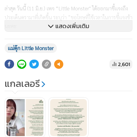
ล่าสุด วันนี้ (11 มิ.ย.) เพจ “Little Monster" ได้ออกมาชี้แจงถึง
ประเด็นดรามาที่เกิดขึ้น ระบุว่า ”ขอโทษที่ใช้เวลาในการชี้แจงช้า
แสดงเพิ่มเติม
นะคะ
เนื่องจากรอเอกสารจากทางซัพพลายเออร์หลายวัน
แม่ตุ๊ก Little Monster
2,601
เรื่องแรกที่ตุ๊กอยากชี้แจงคือเรื่องเกรดมัทฉะ ที่หลายคนมีความ
กังวลว่าเรา overclaim หรือไม่อย่างไร
แกลเลอรี
นี่คือเอกสารจากทางซัพพลายเออร์ มีตั้งแต่เกรด Ceremonial
Grade ขึ้นไปโดยซัพพลายเออร์แจ้งว่าผงตัว Super Ceremonial
จะมีราคาสูงกว่าชงเคลียร์ได้ และสามารถใช้ในการสื่อสารลงบน
ฉลากบรรจุภัณฑ์ได้โดยทางซัพพลายเออร์ส่งผงมาให้ลองหลาย
ตัว