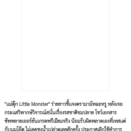
•
เกม
•
วิทยาศาสตร์
•
SMEs
•
หุ้น
•
อินโดจีน
•
กองทุนรวม
•
Celeb Online
•
Factcheck
•
ญี่ปุ่น
•
News1
•
Gotomanager
"แม่ตุ๊ก Little Monster" ร่ายยาวชี้แจงดรามามัทฉะหรู หลังเจอ
กระแสวิพากษ์วิจารณ์สนั่นเรื่องรสชาติขมปลาย โชว์เอกสาร
ซัพพลายเออร์ยันเกรดพรีเมียมจริง น้อมรับผิดพลาดเองที่เทสแต่
กับนมโอ๊ต ไม่เคยชงน้ำเปล่าดูเลยสักครั้ง ประกาศเลิกใช้คำการ