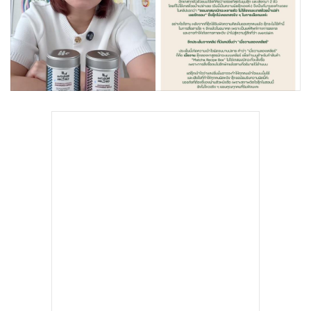
•
Good health & Well-being
•
Green Innovation & SD
•
Management & HR
•
MGR Live
•
Infographic
•
การเมือง
•
ท่องเที่ยว
•
กีฬา
•
ต่างประเทศ
•
Special Scoop
•
เศรษฐกิจ-ธุรกิจ
•
จีน
•
ชุมชน-คุณภาพชีวิต
•
อาชญากรรม
•
Motoring