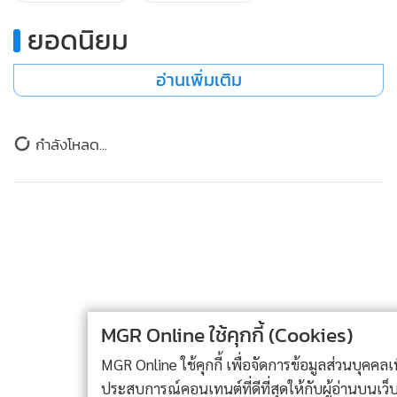
ยอดนิยม
ตุ๊กเทสทุกตัวด้วยนมโอ๊ตที่คิดว่าอร่อยที่สุดในมุมตุ๊ก และเลือกมา
2 ตัวโดยที่ไม่ได้เทสด้วยน้ำเปล่าเลย (อันนี้เป็นความผิดตุ๊กเองค่ะ)
อ่านเพิ่มเติม
จึงเป็นที่มาของคำแถลงในคลิปแรกว่า "ตอนเทสผงมัทฉะหลาย
ตัว ไม่ได้ชงและเทสด้วยน้ำเปล่าเลยซักรอบ" ซึ่งตุ๊กไม่เคยเทสจริง
ๆ ในการเลือกผงค่ะอย่างไรก็ตาม หลังจากที่ตุ๊กได้รับฟังความคิด
กำลังโหลด...
เห็นของทุกคนแล้ว ตุ๊กจะไม่ใช้คำนี้ในการสื่อสารใด ๆ อีกแล้วใน
อนาคต เพราะเป็นแค่ศัพท์ทางการตลาดและอาจทำให้เกิดการ
คาดหวัง นำไปสู่ความรู้สึกที่ว่า overclaim อีกประเด็นจากคลิป ที่
มีแคปชั่นว่า "เมื่อวานลองเคลียร์"
ประเด็นนี้เกิดความเข้าใจผิดจนบานปลาย คำว่า "เมื่อวานลอง
เคลียร์" ก็คือ เมื่อวาน ตุ๊กลองหาสูตรมัทฉะแบบเคลียร์ เพื่อทำ
MGR Online ใช้คุกกี้ (Cookies)
เมนูสำหรับทำสินค้า
MGR Online ใช้คุกกี้ เพื่อจัดการข้อมูลส่วนบุคคลเพื่อนำเสนอ
ประสบการณ์คอนเทนต์ที่ดีที่สุดให้กับผู้อ่านบนเว็บไซต์ และ