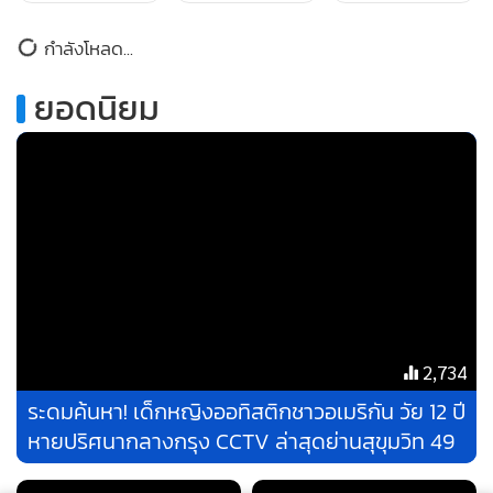
กำลังโหลด...
.
ยอดนิยม
นอกจากนั้น สมเด็จพระเจ้าลูกเธอ เจ้าฟ้าพัชรกิติยาภา นเรนทิรา
2,734
เทพยวดี ได้ทรงปฏิบัติพระกรณียกิจในด้านสาธารณกุศลมาเป็น
ระดมค้นหา! เด็กหญิงออทิสติกชาวอเมริกัน วัย 12 ปี
เวลายาวนาน ผ่านมูลนิธิอาสาเพื่อนพึ่ง (ภาฯ) ยามยาก
หายปริศนากลางกรุง CCTV ล่าสุดย่านสุขุมวิท 49
สภากาชาดไทย ซึ่งทรงรับเป็นองค์ประธานกรรมการ ทรงรับ