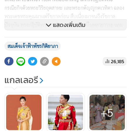
กรณียกิจด้วยพระวิริยอุตสาหะ และพระกตัญญูกตเวทิตา ฉลอง
พระเดชพระคุณมาแต่รัชกาลก่อน สืบเนื่องมาจนถึงรัชกาล
แสดงเพิ่มเติม
ปัจจุบัน ทรงปฏิบัติพระราชกิจแทนพระองค์ในหลายวาระ และ
ทรงรับเป็นพระธุระในการส่วนพระองค์ ให้ดำเนินลุล่วงไปด้วย
ความเรียบร้อย แบ่งเบาพระราชภาระได้เป็นอันมาก เป็นที่ไว้วาง
สมเด็จเจ้าฟ้าพัชรกิติยาภา
พระราชหฤทัย
26,185
แกลเลอรี
+5