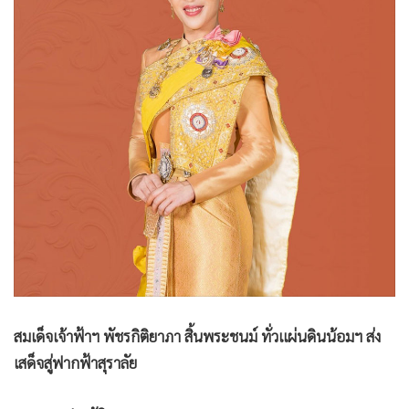
•
Good health & Well-being
•
Green Innovation & SD
•
Management & HR
•
MGR Live
•
Infographic
•
การเมือง
•
ท่องเที่ยว
•
กีฬา
•
ต่างประเทศ
•
Special Scoop
•
เศรษฐกิจ-ธุรกิจ
•
จีน
สมเด็จเจ้าฟ้าฯ พัชรกิติยาภา สิ้นพระชนม์ ทั่วแผ่นดินน้อมฯ ส่ง
•
ชุมชน-คุณภาพชีวิต
เสด็จสู่ฟากฟ้าสุราลัย
•
อาชญากรรม
•
Motoring