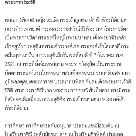
พระราชประวัติ
•
เกม
•
วิทยาศาสตร์
พลเอก (พิเศษ) หญิง สมเด็จพระเจ้าลูกเธอ เจ้าฟ้าพัชรกิติยาภา
•
SMEs
นเรนทิราเทพยวดี กรมหลวงราชสาริณีสิริพัชร มหาวัชรราชธิดา
•
หุ้น
เป็นพระราชธิดาพระองค์ใหญ่ในพระบาทสมเด็จพระวชิรเกล้า
•
อินโดจีน
เจ้าอยู่หัว ประสูติแต่พระเจ้าวรวงศ์เธอ พระองค์เจ้าโสมสวลี กรม
•
กองทุนรวม
หมื่นสุทธนารีนาถ ประสูติเมื่อวันพฤหัสบดี ที่ 7 ธันวาคม พ.ศ.
•
Celeb Online
2521 ณ พระที่นั่งอัมพรสถาน พระราชวังดุสิต เป็นพระราช
•
Factcheck
นัดดาพระองค์แรกในพระบาทสมเด็จพระบรมชนกาธิเบศร มหา
•
ญี่ปุ่น
ภูมิพลอดุลยเดชมหาราช บรมนาถบพิตร กับสมเด็จพระนางเจ้าสิ
•
News1
ริกิติ์ พระบรมราชินีนาถ พระบรมราชชนนีพันปีหลวง ทรงมีพระ
อิสริยยศเดิมเมื่อแรกประสูติคือ พระเจ้าหลานเธอ พระองค์เจ้า
•
Gotomanager
พัชรกิติยาภ
การศึกษา ทรงศึกษาระดับอนุบาล ประถมและมัธยมต้น ณ
โรงเรียนราชินี ระดับมัธยมปลาย ณ โรงเรียนฮีธฟิลด์ ประเทศ