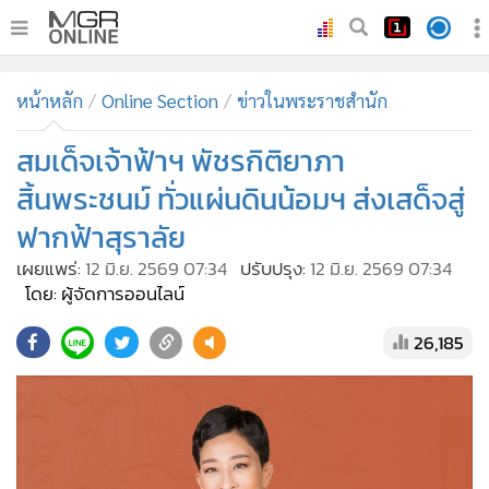
•
หน้าหลัก
หน้าหลัก
Online Section
ข่าวในพระราชสำนัก
•
ทันเหตุการณ์
•
สมเด็จเจ้าฟ้าฯ พัชรกิติยาภา
ภาคใต้
•
ภูมิภาค
สิ้นพระชนม์ ทั่วแผ่นดินน้อมฯ ส่งเสด็จสู่
•
Online Section
ฟากฟ้าสุราลัย
•
บันเทิง
เผยแพร่:
12 มิ.ย. 2569 07:34
ปรับปรุง:
12 มิ.ย. 2569 07:34
•
ผู้จัดการรายวัน
โดย: ผู้จัดการออนไลน์
•
คอลัมนิสต์
26,185
•
ละคร
•
CbizReview
•
Cyber BIZ
•
ผู้จัดกวน