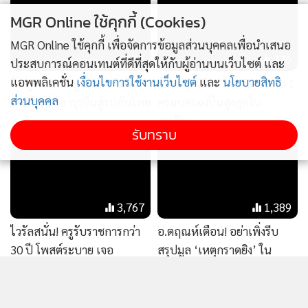
ปฏิบัติงานที่คณะทูตถาวรแห่งประเทศไทย ประจำองค์การ
MGR Online ใช้คุกกี้ (Cookies)
สหประชาชาติ ณ นครนิวยอร์กอีกทั้งทรงปฏิบัติพระกรณียกิจใน
ด้านกฎหมาย ซึ่งทรงพระปรีชาสามารถเป็นอย่างยิ่ง ทรงรับ
MGR Online ใช้คุกกี้ เพื่อจัดการข้อมูลส่วนบุคคลเพื่อนำเสนอ
155
776
ราชการในตำแหน่งอัยการผู้เชี่ยวชาญ สำนักงานอัยการสูงสุด
ประสบการณ์คอนเทนต์ที่ดีที่สุดให้กับผู้อ่านบนเว็บไซต์ และ
ทรงก่อตั้งโครงการกำลังใจ ในพระดำริ เพื่อพัฒนาคุณภาพชีวิต
แอพพลิเคชั่น
เงื่อนไขการใช้งานเว็บไซต์
และ
นโยบายสิทธิ
กัมพูชาเคลม ทูตทหารจีนไม่
สังคมสุดเสี่ยง! ไทยติดอันดับ 1
ของผู้ต้องขัง นับว่าได้ทรงปฏิบัติงานสร้างสรรค์ประโยชน์แก่
ส่วนบุคคล
เคยห้ามใช้อาวุธจีนสู้รบกับไทย
ครอบครองปืนสูงสุดใน
อาเซียน
ประเทศชาติและประชาชนเป็นอเนกประการ สมควรที่จะ
รับทราบ
สถาปนา พระเกียรติยศให้สูงขึ้น ตามแบบอย่างโบราณราช
ประเพณี จึงมีพระบรมราชโองการโปรดเกล้าโปรดกระหม่อมให้
สถาปนา สมเด็จพระเจ้าลูกเธอ เจ้าฟ้าพัชรกิติยาภา นเรนทิรา
เทพยวดี ขึ้นเป็นเจ้าฟ้าต่างกรมฝ่ายใน มีพระนามตามที่จารึกใน
3,767
1,389
พระสุพรรณบัฏว่า สมเด็จพระเจ้าลูกเธอ เจ้าฟ้าพัชรกิติยาภา นเร
ไวรัลสนั่น! ครูรับราชการกว่า
อ.ตฤณห์เตือน! อย่าเพิ่งรีบ
นทิราเทพยวดี กรมหลวงราชสาริณีสิริพัชร มหาวัชรราชธิดา
30 ปี โพสต์ระบาย เจอ
สรุปมูล ‘เหตุกราดยิง’ ใน
พร้อมทั้งพระราชทานเครื่องราชอิสริยาภรณ์อันเป็นโบราณมงคล
พฤติกรรมเด็กยุคนี้ ลั่นล่าสุด
โรงเรียน หวั่นความเข้าใจผิด
นพรัตนราชวราภรณ์
“คนทั้งโลกเห็น แต่แม่มันไม่
เห็น”