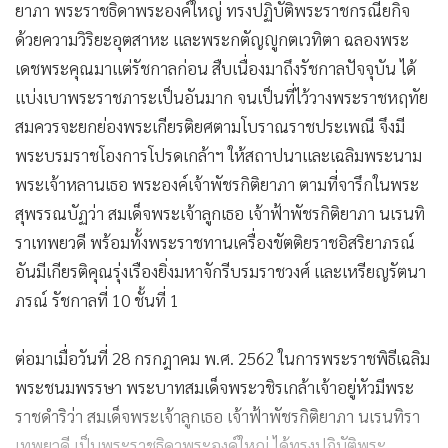
ยาภา พระราชธิดาพระองค์ใหญ่ ทรงปฏิบัติพระราชกรณียกิจ
ด้วยความวิริยะอุตสาหะ และพระกตัญญูกตเวทิตา ฉลองพระ
เดชพระคุณมาแต่รัชกาลก่อน สืบเนื่องมาถึงรัชกาลปัจจุบัน ได้
แบ่งเบาพระราชภาระเป็นอันมาก จนเป็นที่ไว้วางพระราชหฤทัย
สมควรจะยกย่องพระเกียรติยศตามโบราณราชประเพณี จึงมี
พระบรมราชโองการโปรดเกล้าฯ ให้สถาปนาและเฉลิมพระนาม
พระเจ้าหลานเธอ พระองค์เจ้าพัชรกิติยาภา ตามที่จารึกในพระ
สุพรรณบัฏว่า สมเด็จพระเจ้าลูกเธอ เจ้าฟ้าพัชรกิติยาภา นเรนทิ
ราเทพยวดี พร้อมทั้งพระราชทานเครื่องขัตติยราชอิสริยาภรณ์
อันมีเกียรติคุณรุ่งเรืองยิ่งมหาจักรีบรมราชวงศ์ และเหรียญรัตนา
ภรณ์ รัชกาลที่ 10 ชั้นที่ 1
ต่อมาเมื่อวันที่ 28 กรกฎาคม พ.ศ. 2562 ในการพระราชพิธีเฉลิม
พระชนมพรรษา พระบาทสมเด็จพระวชิรเกล้าเจ้าอยู่หัวมีพระ
ราชดำริว่า สมเด็จพระเจ้าลูกเธอ เจ้าฟ้าพัชรกิติยาภา นเรนทิรา
เทพยวดี เป็นพระราชธิดาพระองค์ใหญ่ ได้ทรงปฏิบัติพระ