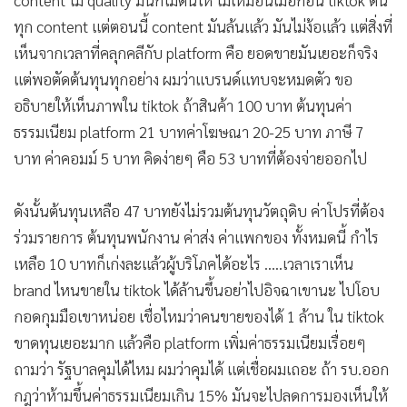
ทุก content แต่ตอนนี้ content มันล้นแล้ว มันไม่ง้อแล้ว แต่สิ่งที่
เห็นจากเวลาที่คลุกคลีกับ platform คือ ยอดขายมันเยอะก็จริง
แต่พอตัดต้นทุนทุกอย่าง ผมว่าแบรนด์แทบจะหมดตัว ขอ
อธิบายให้เห็นภาพใน tiktok ถ้าสินค้า 100 บาท ต้นทุนค่า
ธรรมเนียม platform 21 บาทค่าโฆษณา 20-25 บาท ภาษี 7
บาท ค่าคอมม์ 5 บาท คิดง่ายๆ คือ 53 บาทที่ต้องจ่ายออกไป
ดังนั้นต้นทุนเหลือ 47 บาทยังไม่รวมต้นทุนวัตถุดิบ ค่าโปรที่ต้อง
ร่วมรายการ ต้นทุนพนักงาน ค่าส่ง ค่าแพกของ ทั้งหมดนี้ กำไร
เหลือ 10 บาทก็เก่งละแล้วผู้บริโภคได้อะไร .....เวลาเราเห็น
brand ไหนขายใน tiktok ได้ล้านขึ้นอย่าไปอิจฉาเขานะ ไปโอบ
กอดกุมมือเขาหน่อย เชื่อไหมว่าคนขายของได้ 1 ล้าน ใน tiktok
ขาดทุนเยอะมาก แล้วคือ platform เพิ่มค่าธรรมเนียมเรื่อยๆ
ถามว่า รัฐบาลคุมได้ไหม ผมว่าคุมได้ แต่เชื่อผมเถอะ ถ้า รบ.ออก
กฎว่าห้ามขึ้นค่าธรรมเนียมเกิน 15% มันจะไปลดการมองเห็นให้