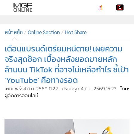
•
หน้าหลัก
•
หน้าหลัก
ทันเหตุการณ์
Online Section
Hot Share
•
ภาคใต้
เตือนแบรนด์เตรียมหนีตาย! เผยความ
•
ภูมิภาค
จริงสุดช็อก เบื้องหลังยอดขายหลัก
•
Online Section
ล้านบน TikTok ที่อาจไม่เหลือกำไร ชี้เป้า
•
บันเทิง
'YouTube' คือทางรอด
•
ผู้จัดการรายวัน
•
คอลัมนิสต์
เผยแพร่:
4 มิ.ย. 2569 11:22
ปรับปรุง:
4 มิ.ย. 2569 15:23
โดย:
ผู้จัดการออนไลน์
•
ละคร
•
CbizReview
•
Cyber BIZ
•
ผู้จัดกวน