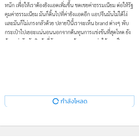
หนัก เพื่อให้เราต้องยิงแอดเพิ่มขึ้น ชดเชยค่าธรรมเนียม ต่อให้รัฐ
คุมค่าธรรมเนียม มันก็ดิ้นไปที่ค่ายิงแอดอีก แอปจีนมันไม่ได้โง่
และมันก็ไม่เกรงกลัวด้วย ปลายปีนี้เราจะเห็น brand ต่างๆ พับ
กระเป๋าไปเยอะแน่นอนนอกจากต้นทุนการแข่งขันที่สุดโหด ยัง
ต้องแข่งขันกับสินค้าที่ตัดราคาเราด้วย เพราะต่อให้คุณเป็น
brand ใหม่ก็จริง มีนวัตกรรมแตกต่างแต่ไม่นานจะมีสินค้าจีนเข้า
มาที่เหมือนคุณทุกอย่าง แต่ราคาถูกกว่าครึ่งหนึ่ง ยิ่งตอนนี้
tiktok คือ mainstream platform ของคนไทยไปแล้ว คนไทยดู
VDO มากกว่าอ่าน text
ดังนั้น tiktok และ shopee มันอยู่ในตำแหน่งที่โค่นล้มได้ยากแล้ว
กำลังโหลด
ผมตกผลึกไอเดียหนึ่งมา กำลังจะขายงานให้ลูกค้าเจ้าหนึ่ง ไอเดีย
นี้มันเกิดจากว่า เชื่อเถอะว่าสักวันหรือปลายปีนี้ brand จะหนี
ตายออกจาก tiktok มากขึ้น ใครหนีไม่ทันก็มีโอกาสดับสูง