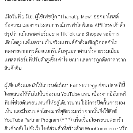
•
เกม
•
วิทยาศาสตร์
เมื่อวันที่ 2 มิ.ย. ผู้ใช้เฟซบุ๊ก "Thanatip Mew" ออกมาโพสต์
•
SMEs
ข้อความ เผยจากประสบการณ์การทำไลฟ์และ Affiliate เจ้าตัว
•
หุ้น
สรุปว่า แม้แพลตฟอร์มอย่าง TikTok และ Shopee จะมีการ
•
อินโดจีน
เติบโตสูง แต่ในความเป็นจริงแบรนด์กำลังเผชิญวิกฤตกำไร
หดหายจากการต้องแบกรับต้นทุนมหาศาล ทั้งค่าธรรมเนียม
•
กองทุนรวม
แพลตฟอร์มที่ปรับตัวสูงขึ้น ค่าโฆษณา และการถูกตัดราคาจาก
•
Celeb Online
สินค้าจีน
•
Factcheck
•
ญี่ปุ่น
ผู้เขียนจึงแนะนำให้แบรนด์เร่งหา Exit Strategy ก่อนปลายปีนี้
•
News1
โดยเสนอให้หันไปปั้นช่องบน YouTube แทน เนื่องจากมีอัลกอริ
•
Gotomanager
ทึมที่ช่วยดันคอนเทนต์ให้อยู่ได้ยาวนาน ไม่มีการปิดกั้นการมอง
เห็น และมีระบบค่าโฆษณาที่ยุติธรรมกว่า จากนั้นจึงใช้สิทธิ์
YouTube Partner Program (YPP) เพื่อเชื่อมโยงระบบตะกร้า
สินค้ากลับไปยังเว็บไซต์ส่วนตัวที่สร้างด้วย WooCommerce หรือ