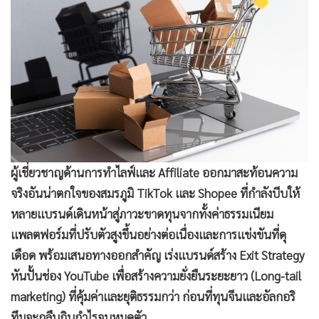
•
Good health & Well-being
•
Green Innovation & SD
•
Management & HR
•
MGR Live
•
Infographic
•
การเมือง
•
ท่องเที่ยว
•
กีฬา
ผู้เชี่ยวชาญด้านการทำไลฟ์และ Affiliate ออกมาสะท้อนความ
•
ต่างประเทศ
จริงอันน่าตกใจของสมรภูมิ TikTok และ Shopee ที่กำลังบีบให้
•
Special Scoop
หลายแบรนด์เดินหน้าสู่ภาวะขาดทุนจากทั้งค่าธรรมเนียม
•
เศรษฐกิจ-ธุรกิจ
แพลตฟอร์มที่ปรับตัวสูงขึ้นอย่างต่อเนื่องและการแข่งขันที่ดุ
•
จีน
เดือด พร้อมเสนอทางออกสำคัญ เร่งแบรนด์สร้าง Exit Strategy
•
ชุมชน-คุณภาพชีวิต
หันปั้นช่อง YouTube เพื่อสร้างความยั่งยืนระยะยาว (Long-tail
•
อาชญากรรม
marketing) ที่คุ้มค่าและยุติธรรมกว่า ก่อนที่ทุนจีนและอัลกอริ
•
Motoring
ทึมจะกลืนกินกำไรจนหมดตัว