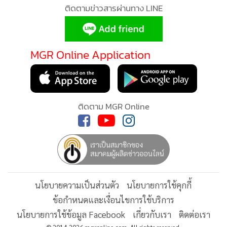
ผมมองไว้ 2 ทางเลือก อย่างแรก หนีไปอยู่กับ thaimart ของ นอต
ติดตามข่าวสารผ่านทาง LINE
สลากพลัส ไปตั้งร้านในนั้นก่อน แต่เราจะดึง traffic ยังไง เราคง
หวังพึ่ง thaimart ในช่วงแรกไม่ได้ จะไป Facebook รึ โอ้โหยิ่งแย่
กว่า tiktok แอดที่พังมากที่สุดคือ Facebook การนำส่ง content
MGR Online Application
ห่วยสุดต้องทำความเข้าใจ platform ก่อน Tiktok กับ
Facebook นั้น การนำส่ง content เหมือนกัน คือ platform นำ
ส่งให้คุณเอง ดังนั้น อำนาจการมองเห็นยังไม่ได้อยู่ที่เรา ผมมอง
ว่าในอนาคต พันธมิตรที่ดีคือ google นั่นคือ YouTube
ติดตาม MGR Online
การนำส่ง content เกิดจากที่เราค้นหา หรือ ติดตาม คือชื่นชมใน
content จริงๆ YouTube เป็น platform ที่ long term
engagement ดีมากกับช่องช่องหนึ่งที่เราติดตาม โดยการ
subscribe
นโยบายความเป็นส่วนตัว
นโยบายการใช้คุกกี้
ถ้าเราดูช่องไหนของ youtube YouTube จะขุด content เก่าๆ
ข้อกำหนดและเงื่อนไขการใช้บริการ
ของช่องนั้นมาเสิร์ฟให้เราเสมอ และต่อเนื่อง ผิดกับ tiktok และ
นโยบายการใช้ข้อมูล Facebook
เกี่ยวกับเรา
ติดต่อเรา
Facebook มันจะนำส่งแค่ 2-3 ครั้งแล้วก็หายไปเลย แล้ว