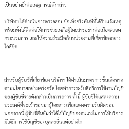
•
เกม
•
วิทยาศาสตร์
•
SMEs
•
หุ้น
•
อินโดจีน
•
กองทุนรวม
•
Celeb Online
•
Factcheck
•
ญี่ปุ่น
•
News1
•
Gotomanager
ล่าสุดวันนี้ (3 มิ.ย.) เพจ “Bolt Thailand” หรือ โบลท์
ประเทศไทย ได้ออกหนังสือชี้แจงเหตุการณ์ที่เกิดขึ้น ระบุว่า
“โบลท์ ประเทศไทย รับทราบถึงเหตุการณ์ที่เกิดขึ้นกับผู้โดยสาร
ชาวญี่ปุ่นในระหว่างการเดินทางในพื้นที่สุขุมวิท และรู้สึกเสียใจ