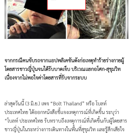
•
Good health & Well-being
•
Green Innovation & SD
•
Management & HR
•
MGR Live
•
Infographic
•
การเมือง
•
ท่องเที่ยว
จากกรณีคนขับรถจากแอปพลิเคชันดังก่อเหตุทำร้ายร่างกายผู้
•
กีฬา
โดยสารชาวญี่ปุ่นจนได้รับบาดเจ็บ บริเวณแยกอโศก-สุขุมวิท
•
ต่างประเทศ
เนื่องจากไม่พอใจค่าโดยสารที่รับจากระบบ
•
Special Scoop
•
เศรษฐกิจ-ธุรกิจ
•
จีน
•
ชุมชน-คุณภาพชีวิต
•
อาชญากรรม
•
Motoring