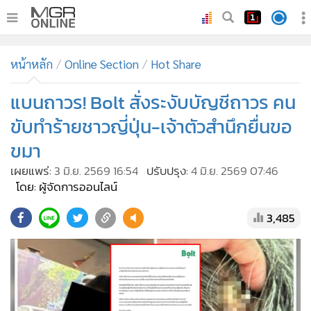
•
หน้าหลัก
หน้าหลัก
Online Section
Hot Share
•
ทันเหตุการณ์
•
แบนถาวร! Bolt สั่งระงับบัญชีถาวร คน
ภาคใต้
•
ภูมิภาค
ขับทำร้ายชาวญี่ปุ่น-เจ้าตัวสำนึกยื่นขอ
•
Online Section
ขมา
•
บันเทิง
เผยแพร่:
3 มิ.ย. 2569 16:54
ปรับปรุง:
4 มิ.ย. 2569 07:46
•
ผู้จัดการรายวัน
โดย: ผู้จัดการออนไลน์
•
คอลัมนิสต์
3,485
•
ละคร
•
CbizReview
•
Cyber BIZ
•
ผู้จัดกวน