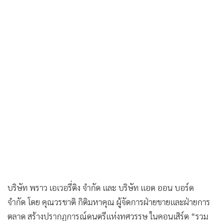
•
เกม
•
วิทยาศาสตร์
•
SMEs
•
หุ้น
•
อินโดจีน
•
กองทุนรวม
•
Celeb Online
•
Factcheck
•
ญี่ปุ่น
•
News1
•
Gotomanager
บริษัท พราว เอเวอรี่ติง จำกัด และ บริษัท แอด ออน บอร์ด
จำกัด โดย คุณวรชาติ กิติมหาคุณ ผู้จัดการฝ่ายขายและฝ่ายการ
ตลาด สร้างปรากฏการณ์ดนตรีแห่งทศวรรษ ในคอนเสิร์ต “รวม
พลคนโลกดนตรี POP ON STAGE 80s-90s”