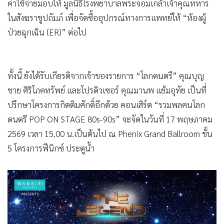
การรวมตัวของเหล่าศิลปินบนเวทีกว่า 30 ศิลปิน โดยมีศิลปิน
ระดับไอคอนิกของเมืองไทย เช่น หนุ่ย อำพล, ปุ๊- อัญชลี จงคดี
กิจ, นูโว, ตั้ม สมประสงค์, บิลลี่ โอแกน, ปั่น ไพบูลย์เกียรติ, ชรัส
เฟื่องอารมย์, กบ ทรงสิทธิ์, ตุ๊ก วิยะดา, อุ้ย รวิวรรณ, เบิร์ดกะ
ฮาร์ท, ฟอร์ต สบชัย, ปีเตอร์ คอร์ป ไดเรนดัล, แคทลียา อิงลิช
และศิลปินฝั่งตำนาน เช่น กุ้ง ตวงสิทธิ์, ป้อม ชาตรี, สุชาติ ชวา
งกูร, ภูสมิง, ประวิทย์ ฟรีเบิร์ด, จี๊ด รอยัลสไปรท์, สายชล อินโนเซ้
นท์, ปิง ชมพู ฟรุตตี้, จิ๊บ วสุ เป็นต้น
พร้อมด้วย Special Guests รอเซอร์ไพรส์อีกมากมาย การจัด
คอนเสิร์ตครั้งนี้นอกจากเพื่อความบันเทิงแล้วยังนำรายได้หลังหัก
ค่าใช้จ่ายมอบให้ มูลนิธิโรงพยาบาลพระจอมเกล้าเจ้าคุณทหาร