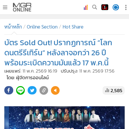
•
หน้าหลัก
หน้าหลัก
Online Section
Hot Share
•
ทันเหตุการณ์
•
บัตร Sold Out! ปรากฏการณ์ “โลก
ภาคใต้
•
ภูมิภาค
ดนตรีรีเทิร์น” หลังลาจอกว่า 26 ปี
•
Online Section
พร้อมระเบิดความมันแล้ว 17 พ.ค.นี้
•
บันเทิง
เผยแพร่:
11 พ.ค. 2569 16:19
ปรับปรุง:
11 พ.ค. 2569 17:56
•
ผู้จัดการรายวัน
โดย: ผู้จัดการออนไลน์
•
คอลัมนิสต์
2,585
•
ละคร
•
CbizReview
•
Cyber BIZ
•
ผู้จัดกวน