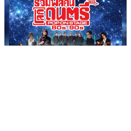
•
Good health & Well-being
•
Green Innovation & SD
•
Management & HR
•
MGR Live
•
Infographic
•
การเมือง
•
ท่องเที่ยว
•
กีฬา
•
ต่างประเทศ
•
Special Scoop
•
เศรษฐกิจ-ธุรกิจ
•
จีน
•
ชุมชน-คุณภาพชีวิต
•
อาชญากรรม
•
Motoring