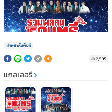
ในสังฆราชูปถัมภ์ เพื่อจัดซื้ออุปกรณ์ทางการแพทย์ให้ “ห้องผู้
ป่วยฉุกเฉิน (ER)” ต่อไป
ทั้งนี้ ยังได้รับเกียรติจากเจ้าของรายการ “โลกดนตรี” คุณบุญ
ชาย ศิริโภคทรัพย์ และโปรดิวเซอร์ คุณมานพ แย้มอุทัย เป็นที่
ปรึกษาโครงการกิตติมศักดิ์อีกด้วย คอนเสิร์ต “รวมพลคนโลก
ประชาสัมพันธ์
ดนตรี POP ON STAGE 80s-90s” จะจัดในวันที่ 17 พฤษภาคม
2,585
2569 เวลา 15.00 น.เป็นต้นไป ณ Phenix Grand Ballroom ชั้น
5 โครงการฟีนิกซ์ ประตูน้ำ
แกลเลอรี