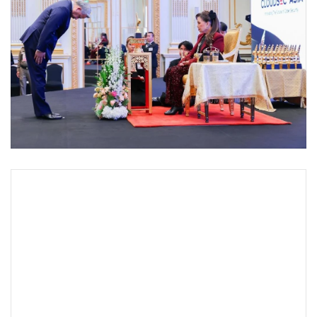
•
Good health & Well-being
•
Green Innovation & SD
•
Management & HR
•
MGR Live
•
Infographic
•
การเมือง
•
ท่องเที่ยว
•
กีฬา
•
ต่างประเทศ
•
Special Scoop
•
เศรษฐกิจ-ธุรกิจ
•
จีน
•
ชุมชน-คุณภาพชีวิต
•
อาชญากรรม
•
Motoring