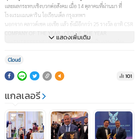
และผลกระทบเชิงบวกต่อสังคม เมื่อ 14 ตุลาคมที่ผ่านมา ที่
โรงแรมแมนดาริน โอเรียนเต็ล กรุงเทพฯ
นอกจาก คลาวด์เซค เอเชีย แล้ว ยังมีอีกกว่า 25 รางวัล อาทิ CSR
COMPANY OF THE YEAR , CEO OF THE YEAR
แสดงเพิ่มเติม
และENTREPRENEUR OF THE YEAR โดยเป็นการยกย่อง
บุคคลและองค์กรที่ประสบความสำเร็จในหลากหลายสาขา อาทิ
Cloud
ธุรกิจ เทคโนโลยี สุขภาพ การศึกษา และสิ่งแวดล้อม
101
แกลเลอรี