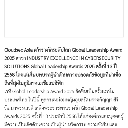
•
เกม
•
วิทยาศาสตร์
•
SMEs
•
หุ้น
•
อินโดจีน
•
กองทุนรวม
Cloudsec Asia คว้ารางวัลระดับโลก Global Leadership Award
2025 สาขา INDUSTRY EXCELLENCE IN CYBERSECURITY
•
Celeb Online
SOLUTIONS Global Leadership Awards 2025 ครั้งที่ 13 ปี
•
Factcheck
2568 โดดเด่นในบทบาทผู้นำด้านความปลอดภัยข้อมูลที่น่าเชื่อ
•
ญี่ปุ่น
ถือที่สุดในภูมิภาคเอเชียแปซิฟิก
•
News1
เวที Global Leadership Award 2025 จัดขึ้นเป็นครั้งแรกใน
•
Gotomanager
ประเทศไทย ในปีนี้ ทูลกระหม่อมหญิงอุบลรัตนราชกัญญา สิริ
วัฒนาพรรณวดี เสด็จพระราชทานรางวัล Global Leadership
Awards 2025 ครั้งที่ 13 ประจำปี 2568 ให้แก่องค์กรและบุคคลผู้
มีความเป็นเลิศด้านความเป็นผู้นำ นวัตกรรม ความยั่งยืน และ