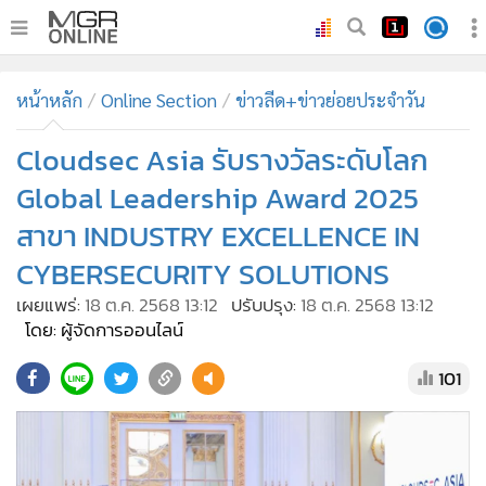
•
หน้าหลัก
หน้าหลัก
Online Section
ข่าวลีด+ข่าวย่อยประจำวัน
•
ทันเหตุการณ์
•
Cloudsec Asia รับรางวัลระดับโลก
ภาคใต้
•
ภูมิภาค
Global Leadership Award 2025
•
Online Section
สาขา INDUSTRY EXCELLENCE IN
•
บันเทิง
CYBERSECURITY SOLUTIONS
•
ผู้จัดการรายวัน
เผยแพร่:
18 ต.ค. 2568 13:12
ปรับปรุง:
18 ต.ค. 2568 13:12
•
คอลัมนิสต์
โดย: ผู้จัดการออนไลน์
•
ละคร
101
•
CbizReview
•
Cyber BIZ
•
ผู้จัดกวน