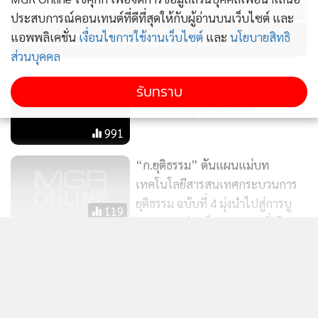
620
ประสบการณ์คอนเทนต์ที่ดีที่สุดให้กับผู้อ่านบนเว็บไซต์ และ
คนดังฉลองตำนานไฮจิวเวลรี
แอพพลิเคชั่น
เงื่อนไขการใช้งานเว็บไซต์
และ
นโยบายสิทธิ
ส่วนบุคคล
GULF ขายหุ้นกู้ 3 หมื่นล. เกลี้ยง
รับทราบ
ยอดจองซื้อสูงถึง 2.5 เท่า
991
“ก.ยุติธรรม” ดันแผนแม่บท
เทคโนโลยีสารสนเทศกระบวนการ
ยุติธรรม ฉบับที่ 4 มุ่งนำไปสู่การบู
119
รณาการอย่างเป็นรูปธรรม-ยั่งยืน
แสดงเพิ่มเติม
เร่งซ่อมด่วน! กรมเจ้าท่าประสาน
กทม.ปรับปรุงทางเดินเข้า "ท่าเรือโอ
เรียนเต็ล" ที่ชำรุดฝ้าเพดานหลุด
ข่าวในหมวดล่าสุด
939
กระแทกผู้โดยสารบาดเจ็บ