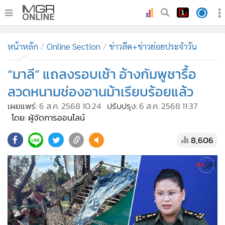
•
หน้าหลัก
หน้าหลัก
Online Section
ข่าวลีด+ข่าวย่อยประจำวัน
•
ทันเหตุการณ์
•
“มาลี” แถลงรอบเช้า อ้างกัมพูชารื้อ
ภาคใต้
•
ภูมิภาค
ลวดหนามช่องอานม้าเรียบร้อยแล้ว
•
Online Section
เผยแพร่:
6 ส.ค. 2568 10:24
ปรับปรุง:
6 ส.ค. 2568 11:37
•
บันเทิง
โดย: ผู้จัดการออนไลน์
•
ผู้จัดการรายวัน
8,606
•
คอลัมนิสต์
•
ละคร
•
CbizReview
•
Cyber BIZ
•
ผู้จัดกวน