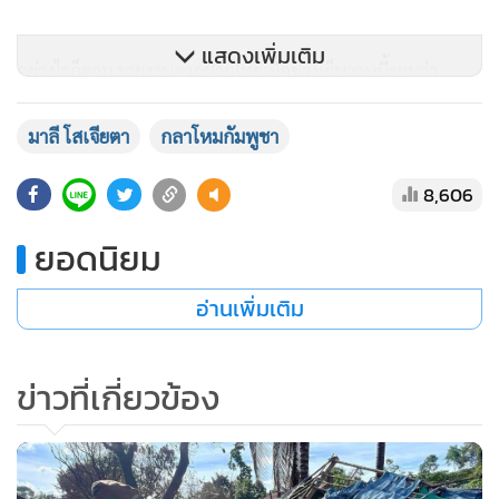
แสดงเพิ่มเติม
อย่างไรก็ตาม รายงานจากฝ่ายไทยเมื่อช่วงเย็นวานนี้ระบุว่า
กองทัพภาคที่ 2 ได้รายงานมายัง ศบ.ทก.ว่า เมื่อวันที่ 5 ส.ค. 68
เวลา 16.30 น. ตรวจพบทหารกัมพูชา 5 นายเข้ามาตัดลวดหนาม
มาลี โสเจียตา
กลาโหมกัมพูชา
หีบเพลงในบริเวณตลาดช่องอานม้าที่ฝ่ายไทยกางลวดไว้เพื่อเป็น
8,606
แนวเขต จำนวน 2 แถว
ยอดนิยม
จากนั้นทหารพรานไทย ร้อย.ทพ.2310 ได้สั่งให้ยุติและให้ทหาร
กัมพูชาถอยออกจากพื้นที่ดังกล่าว
อ่านเพิ่มเติม
ต่อมาทหารพราน ร้อย.ทพ.2310 ได้เข้าไปกางลวดหนามหีบ
ข่าวที่เกี่ยวข้อง
เพลงให้เข้าสู่สภาพเดิม ส่วนทหารกัมพูชาได้ออกจากพื้นที่ดัง
กล่าวไปแล้ว และฝ่ายไทยยังคงตรึงกำลังที่ฐานปฏิบัติการแดนไกล
ต่อไป เหตุการณ์ยังปกติ