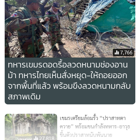
ด้าน พล.ต.วินธัย สุวารี โฆษกกองทัพบก ได้ชี้แจงกรณีการล้อมรั้ว
ลวดหนามในพื้นที่ช่องอานม้าว่า พื้นที่ดังกล่าวอยู่ในเขตอธิปไตย
ของประเทศไทย แต่ที่ผ่านมาฝ่ายกัมพูชาเป็นผู้ที่กระทำการรุก
ล้ำเข้ามาในดินแดนของไทย โดยฝ่ายไทยได้มีการยื่นหนังสือ
ประท้วงในทุกระดับมาแล้วหลายครั้ง แต่ทางการกัมพูชายังมิได้
ดำเนินการแก้ไขใดๆ
7,766
ทหารเขมรดอดรื้อลวดหนามช่องอาน
จากผลการปฏิบัติการทางทหารครั้งนี้ของฝ่ายไทยสามารถยึด
ม้า ทหารไทยเห็นสั่งหยุด-ให้ถอยออก
และควบคุมพื้นที่ได้โดยสมบูรณ์ จึงได้ดำเนินการเสริมสร้างความ
จากพื้นที่แล้ว พร้อมขึงลวดหนามกลับ
มั่นคงและจัดระเบียบพื้นที่ใหม่ โดยมีการเก็บกู้ทุ่นระเบิดและใช้
สภาพเดิม
เครื่องจักรเข้าดำเนินการเคลียร์พื้นที่ เพื่อขจัดอันตรายจากทุ่น
ระเบิดที่ฝ่ายกัมพูชาอาจลักลอบวางไว้และยังตกค้างอยู่ในบริเวณ
ดังกล่าว ทั้งนี้ เพื่อให้สามารถวางกำลังควบคุมพื้นที่และปกป้อง
เขมรเตรียมล้อมรั้ว “ปราสาทตา
อธิปไตยของไทยได้อย่างมั่นคงตามแนวเส้นปฏิบัติการของฝ่าย
ควาย” พร้อมขนกำลังทหาร-อาวุธ
ไทย
ขึ้นตัวปราสาทนับพันนาย
27,818