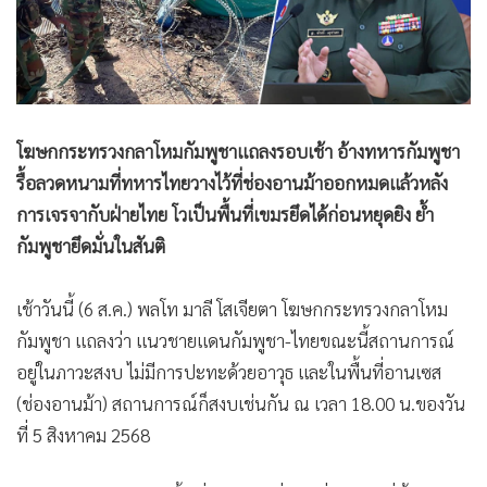
•
Good health & Well-being
•
Green Innovation & SD
•
Management & HR
•
MGR Live
•
Infographic
โฆษกกระทรวงกลาโหมกัมพูชาแถลงรอบเช้า อ้างทหารกัมพูชา
•
การเมือง
รื้อลวดหนามที่ทหารไทยวางไว้ที่ช่องอานม้าออกหมดแล้วหลัง
•
ท่องเที่ยว
การเจรจากับฝ่ายไทย โวเป็นพื้นที่เขมรยึดได้ก่อนหยุดยิง ย้ำ
•
กีฬา
กัมพูชายึดมั่นในสันติ
•
ต่างประเทศ
•
Special Scoop
เช้าวันนี้ (6 ส.ค.) พลโท มาลี โสเจียตา โฆษกกระทรวงกลาโหม
•
เศรษฐกิจ-ธุรกิจ
กัมพูชา แถลงว่า แนวชายแดนกัมพูชา-ไทยขณะนี้สถานการณ์
•
จีน
อยู่ในภาวะสงบ ไม่มีการปะทะด้วยอาวุธ และในพื้นที่อานเซส
(ช่องอานม้า) สถานการณ์ก็สงบเช่นกัน ณ เวลา 18.00 น.ของวัน
•
ชุมชน-คุณภาพชีวิต
ที่ 5 สิงหาคม 2568
•
อาชญากรรม
•
Motoring