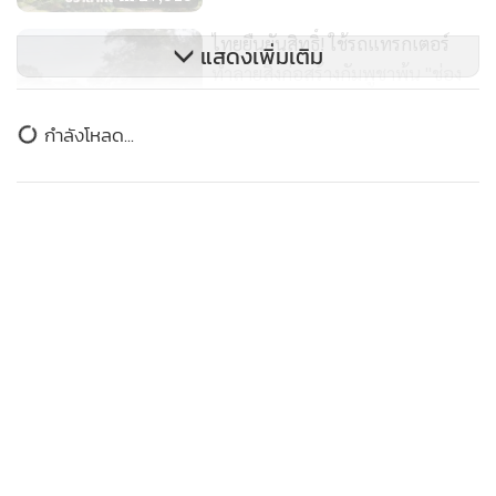
ไทยยืนยันสิทธิ์! ใช้รถแทรกเตอร์
แสดงเพิ่มเติม
ทำลายสิ่งก่อสร้างกัมพูชาพ้น "ช่อง
อานม้า"
3,496
กำลังโหลด...
เปิดภาพรั้วลวดหนามล้อมปราสาท
ตาเมือนธม หวั่นซ้ำรอยเขมรขออยู่
ร่วมกันบนปราสาทอีก
32,992