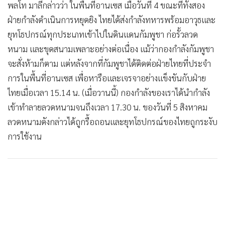
พลโท มาลีกล่าวว่า ในพื้นที่อานเซส เมื่อวันที่ 4 ขณะที่ทั้งสอง
•
เกม
ฝ่ายกำลังดำเนินการหยุดยิง ไทยได้ส่งกำลังทหารพร้อมอาวุธและ
•
วิทยาศาสตร์
ยุทโธปกรณ์ทุกประเภทเข้าไปในดินแดนกัมพูชา ก่อรั้วลวด
•
SMEs
หนาม และขุดสนามเพลาะอย่างต่อเนื่อง แม้ว่ากองกำลังกัมพูชา
•
หุ้น
จะสั่งห้ามก็ตาม แต่หลังจากที่กัมพูชาได้ติดต่อฝ่ายไทยที่ประจำ
•
อินโดจีน
การในพื้นที่อานเซส เพื่อหารือและเจรจาอย่างแข็งขันกับฝ่าย
•
กองทุนรวม
ไทยเมื่อเวลา 15.14 น. (เมื่อวานนี้) กองกำลังของเราได้นำกำลัง
•
Celeb Online
เข้าทำลายลวดหนามจนถึงเวลา 17.30 น. ของวันที่ 5 สิงหาคม
•
Factcheck
ลวดหนามดังกล่าวได้ถูกรื้อถอนและยุทโธปกรณ์ของไทยถูกระงับ
•
ญี่ปุ่น
การใช้งาน
•
News1
•
Gotomanager