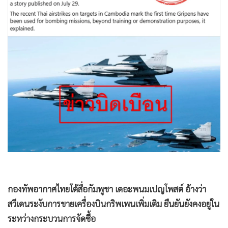
•
Good health & Well-being
•
Green Innovation & SD
•
Management & HR
•
MGR Live
•
Infographic
•
การเมือง
•
ท่องเที่ยว
•
กีฬา
•
ต่างประเทศ
•
Special Scoop
•
เศรษฐกิจ-ธุรกิจ
•
จีน
กองทัพอากาศไทยโต้สื่อกัมพูชา เดอะพนมเปญโพสต์ อ้างว่า
•
ชุมชน-คุณภาพชีวิต
สวีเดนระงับการขายเครื่องบินกริพเพนเพิ่มเติม ยืนยันยังคงอยู่ใน
•
อาชญากรรม
ระหว่างกระบวนการจัดซื้อ
•
Motoring