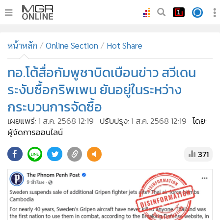
•
หน้าหลัก
หน้าหลัก
Online Section
Hot Share
•
ทันเหตุการณ์
•
ทอ.โต้สื่อกัมพูชาบิดเบือนข่าว สวีเดน
ภาคใต้
•
ภูมิภาค
ระงับซื้อกริพเพน ยันอยู่ในระหว่าง
•
Online Section
กระบวนการจัดซื้อ
•
บันเทิง
เผยแพร่:
1 ส.ค. 2568 12:19
ปรับปรุง:
1 ส.ค. 2568 12:19
โดย:
•
ผู้จัดการรายวัน
ผู้จัดการออนไลน์
•
คอลัมนิสต์
371
•
ละคร
•
CbizReview
•
Cyber BIZ
•
ผู้จัดกวน