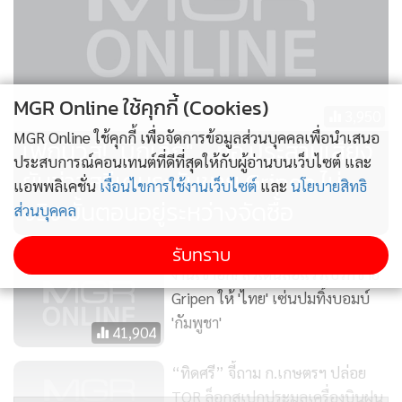
ข่าวความมั่นคงในภูมิภาคอินโดแปซิฟิก ของ Breaking Media,
Inc. ซึ่งมีสำนักงานอยู่ที่รัฐนิวยอร์ค สหรัฐอเมริกา โดยมีรายงาน
ข่าวชิ้นหนึ่งหัวข้อ
"After Thailand’s Gripen combat mission,
questions of future sales"
(หลังจากภารกิจรบกริเพนของไทย
MGR Online ใช้คุกกี้ (Cookies)
คำถามเกี่ยวกับการขายในอนาคต) ซึ่งเขียนโดย โจนาส โอลส์ซัน
3,950
MGR Online ใช้คุกกี้ เพื่อจัดการข้อมูลส่วนบุคคลเพื่อนำเสนอ
(Jonas Olsson) ตีพิมพ์เมื่อวันที่ 29 ก.ค. ที่ผ่านมา ระบุว่า "ดู
เฟกนิวส์! "บิ๊กเล็ก" - ทอ.ประสานเสียง
ประสบการณ์คอนเทนต์ที่ดีที่สุดให้กับผู้อ่านบนเว็บไซต์ และ
เหมือนว่าไทยและกัมพูชาจะยุติการสู้รบได้แล้ว ซึ่งสร้างความ
ยันข่าวสวีเดนระงับขาย Gripen ไม่
แอพพลิเคชั่น
เงื่อนไขการใช้งานเว็บไซต์
และ
นโยบายสิทธิ
สงสัยให้กับสวีเดน ซึ่งเป็นประเทศบ้านเกิดของกริเพน
จริง ขั้นตอนอยู่ระหว่างจัดซื้อ
ส่วนบุคคล
สตอกโฮล์ม – กองทัพอากาศไทย (RTAF) ยืนยันว่าเครื่องบินขับ
รับทราบ
ไล่ Saab Gripen ถูกใช้โจมตีกัมพูชาในช่วงสุดสัปดาห์ที่ผ่านมา
งานเข้าอีก! สวีเดนส่อแววเบรกขาย
ซึ่งถือเป็นการยิงอาวุธครั้งแรกที่เป็นที่รู้จักจากเครื่องบินรบ
Gripen ให้ 'ไทย' เซ่นปมทิ้งบอมบ์
สวีเดน
'กัมพูชา'
41,904
“ทิดศรี” จี้ถาม ก.เกษตรฯ ปล่อย
อย่างไรก็ตาม การโจมตีทางอากาศของไทย ซึ่งขณะนี้ดูเหมือนจะ
TOR ล็อกสเปกประมูลเครื่องบินฝน
ถูกระงับไว้ชั่วคราวหลังจากประกาศหยุดยิงเมื่อวันจันทร์ เกิดขึ้น