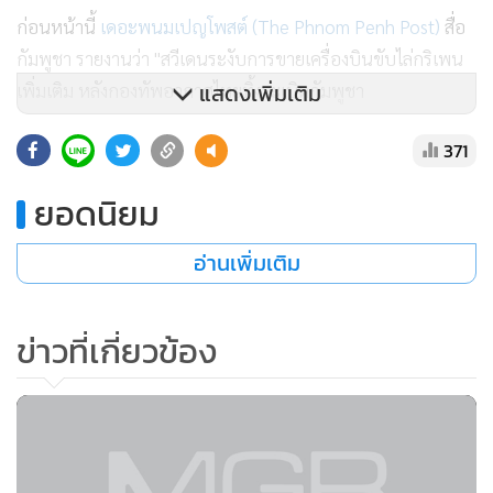
ก่อนหน้านี้
เดอะพนมเปญโพสต์ (The Phnom Penh Post)
สื่อ
กัมพูชา รายงานว่า "สวีเดนระงับการขายเครื่องบินขับไล่กริเพน
แสดงเพิ่มเติม
เพิ่มเติม หลังกองทัพอากาศไทยทิ้งระเบิดกัมพูชา
371
เป็นเวลาเกือบ 40 ปีแล้วที่เครื่องบินกริเพนของสวีเดนไม่เคย
สังหารใคร ประเทศไทยเป็นประเทศแรกที่ใช้เครื่องบินเหล่านี้ใน
ยอดนิยม
การรบ ตามรายงานของเว็บไซต์ Breaking Defense ที่เผยแพร่
เมื่อวันที่ 29 กรกฎาคม
อ่านเพิ่มเติม
การโจมตีทางอากาศของไทยต่อเป้าหมายในกัมพูชาเมื่อเร็วๆ นี้
ข่าวที่เกี่ยวข้อง
ถือเป็นครั้งแรกที่กริเพนถูกนำมาใช้ในภารกิจทิ้งระเบิด นอก
เหนือจากวัตถุประสงค์เพื่อการฝึกหรือการสาธิต ตามรายงาน
ของเว็บไซต์ Breaking Defense"
จากการตรวจสอบพบว่าเว็บไซต์ Breaking Defense เป็นเว็บไซต์