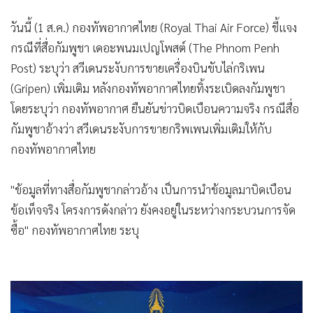
•
เกม
วันนี้ (1 ส.ค.) กองทัพอากาศไทย (Royal Thai Air Force) ชี้แจง
•
วิทยาศาสตร์
กรณีที่สื่อกัมพูชา เดอะพนมเปญโพสต์ (The Phnom Penh
•
SMEs
Post) ระบุว่า สวีเดนระงับการขายเครื่องบินขับไล่กริเพน
•
หุ้น
(Gripen) เพิ่มเติม หลังกองทัพอากาศไทยทิ้งระเบิดลงกัมพูชา
•
อินโดจีน
โดยระบุว่า กองทัพอากาศ ยืนยันข่าวบิดเบือนความจริง กรณีสื่อ
•
กองทุนรวม
กัมพูชาอ้างว่า สวีเดนระงับการขายกริพเพนเพิ่มเติมให้กับ
•
Celeb Online
กองทัพอากาศไทย
•
Factcheck
•
ญี่ปุ่น
"ข้อมูลที่ทางสื่อกัมพูชากล่าวอ้าง เป็นการนำข้อมูลมาบิดเบือน
•
News1
ข้อเท็จจริง โครงการดังกล่าว ยังคงอยู่ในระหว่างกระบวนการจัด
•
Gotomanager
ซื้อ" กองทัพอากาศไทย ระบุ