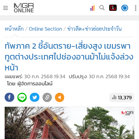
•
หน้าหลัก
หน้าหลัก
Online Section
ข่าวลีด+ข่าวย่อยประจำวัน
•
ทันเหตุการณ์
•
ทัพภาค 2 ชี้อันตราย-เสี่ยงสูง เขมรพา
ภาคใต้
•
ภูมิภาค
ทูตต่างประเทศไปช่องอานม้าไม่แจ้งล่วง
•
Online Section
หน้า
•
บันเทิง
เผยแพร่:
30 ก.ค. 2568 19:34
ปรับปรุง:
30 ก.ค. 2568 19:34
•
ผู้จัดการรายวัน
โดย: ผู้จัดการออนไลน์
•
คอลัมนิสต์
13,379
•
ละคร
•
CbizReview
•
Cyber BIZ
•
ผู้จัดกวน