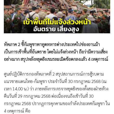
•
Good health & Well-being
•
Green Innovation & SD
•
Management & HR
•
MGR Live
•
Infographic
•
การเมือง
ทัพภาค 2 ชี้กัมพูชาพาทูตทหารต่างประเทศไปช่องอานม้า
•
ท่องเที่ยว
เป็นการเข้าพื้นที่อันตราย โดยไม่แจ้งล่วงหน้า ถือว่ามีความเสี่ยง
•
กีฬา
อย่างมาก สรุปหลังหยุดยิงเขมรละเมิดข้อตกลงแล้ว 4 เหตุการณ์
•
ต่างประเทศ
•
Special Scoop
ศูนย์ปฏิบัติการกองทัพภาคที่ 2 สรุปสถานการณ์การสู้รบตาม
•
เศรษฐกิจ-ธุรกิจ
แนวชายแดนไทย-กัมพูชา ประจำวันที่ 30 กรกฎาคม 2568 (ณ
•
จีน
เวลา 14.00 น.) ว่า ภายหลังการเจรจาหยุดยิงของทั้งสองฝ่ายห้วง
•
ชุมชน-คุณภาพชีวิต
คืนวันที่ 29 กรกฎาคม 2568 ต่อเนื่องจนถึงเช้าวันที่ 30
•
อาชญากรรม
กรกฎาคม 2568 ปรากฏการคุกคามของกำลังประเทศกัมพูชา ใน
•
Motoring
4 เหตุการณ์ คือ