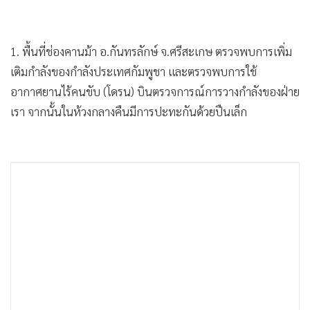
•
เกม
•
วิทยาศาสตร์
1. พื้นที่ช่องคานม้า อ.กันทรลักษ์ จ.ศรีสะเกษ ตรวจพบการเพิ่ม
•
SMEs
เติมกำลังของกำลังประเทศกัมพูชา และตรวจพบการใช้
•
หุ้น
อากาศยานไร้คนขับ (โดรน) บินตรวจการณ์การวางกำลังของฝ่าย
•
อินโดจีน
เรา จากนั้นในห้วงกลางคืนมีการปะทะกันด้วยปืนเล็ก
•
กองทุนรวม
•
Celeb Online
•
Factcheck
•
ญี่ปุ่น
•
News1
•
Gotomanager