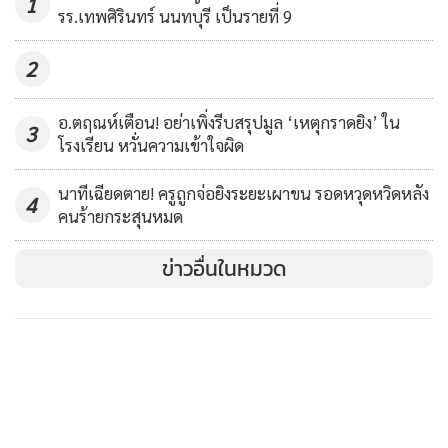
1
11,243
รร.เทพศิรินทร์ นนทบุรี เป็นรายที่ 9
สงบศึก
2
อ.ตฤณห์เตือน! อย่าเพิ่งรีบสรุปมูล ‘เหตุกราดยิง’ ใน
3
โรงเรียน หวั่นความเข้าใจผิด
นาทีเฉียดตาย! ครูถูกจ่อยิงระยะเผาขน รอดหวุดหวิดหลัง
4
คนร้ายกระสุนหมด
ข่าวอื่นในหมวด