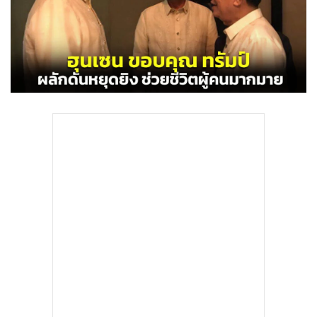
•
Good health & Well-being
•
Green Innovation & SD
•
Management & HR
•
MGR Live
•
Infographic
•
การเมือง
•
ท่องเที่ยว
•
กีฬา
•
ต่างประเทศ
•
Special Scoop
•
เศรษฐกิจ-ธุรกิจ
•
จีน
•
ชุมชน-คุณภาพชีวิต
•
อาชญากรรม
•
Motoring