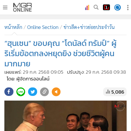
•
หน้าหลัก
หน้าหลัก
Online Section
ข่าวลีด+ข่าวย่อยประจำวัน
•
ทันเหตุการณ์
•
“ฮุนเซน” ขอบคุณ “โดนัลด์ ทรัมป์” ผู้
ภาคใต้
•
ภูมิภาค
ริเริ่มข้อตกลงหยุดยิง ช่วยชีวิตผู้คน
•
Online Section
มากมาย
•
บันเทิง
เผยแพร่:
29 ก.ค. 2568 09:05
ปรับปรุง:
29 ก.ค. 2568 09:38
•
ผู้จัดการรายวัน
โดย: ผู้จัดการออนไลน์
•
คอลัมนิสต์
5,086
•
ละคร
•
CbizReview
•
Cyber BIZ
•
ผู้จัดกวน