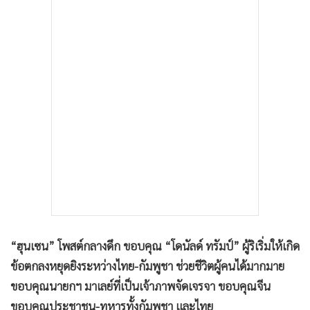
•
เกม
•
วิทยาศาสตร์
•
SMEs
•
หุ้น
•
อินโดจีน
•
กองทุนรวม
•
Celeb Online
•
Factcheck
•
ญี่ปุ่น
•
News1
•
Gotomanager
“ฮุนเซน” โพสต์กลางดึก ขอบคุณ “โดนัลด์ ทรัมป์” ผู้ริเริ่มให้เกิด
ข้อตกลงหยุดยิงระหว่างไทย-กัมพูชา ช่วยชีวิตผู้คนได้มากมาย
ขอบคุณนายกฯ มาเลย์ที่เป็นเจ้าภาพจัดเจรจา ขอบคุณจีน
ขอบคุณประชาชน-ทหารทั้งกัมพูชา และไทย