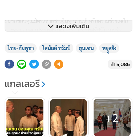
ผมขอขอบคุณมิตรสหายชาวจีนทุกท่านสำหรับความช่วยเหลือ
แสดงเพิ่มเติม
และขอขอบคุณประเทศพันธมิตรทุกประเทศที่สนับสนุนข้อ
ตกลงหยุดยิง ขอขอบคุณประชาชนชาวกัมพูชาและชาวไทย และ
ขอขอบคุณกองกำลังทหารกัมพูชาและไทยที่สนับสนุน
ไทย-กัมพูชา
โดนัลด์ ทรัมป์
ฮุนเซน
หยุุดยิง
กระบวนการสันติภาพครั้งนี้” นายฮุนเซนกล่าว
5,086
ทั้งนี้ นายฮุนเซนได้โพสต์ภาพประกอบ เป็นภาพที่เคยพบปะกับ
แกลเลอรี
นายโดนัลด์ ทรัมป์ ในอดีต ซึ่งบางภาพมี พล.อ.ประยุทธ์ จันทร์
โอชา อดีตนายกรัฐมนตรีของไทยอยู่ในภาพด้วย
+2