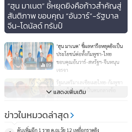
“ฮุน มาเนต” ชี้หยุดยิงคือก้าวสำคัญสู่
สันติภาพ ขอบคุณ “อันวาร์”-รัฐบาล
จีน-โดนัลด์ ทรัมป์
‘ฮุน มาเนต’ ชี้ผลหารือหยุดยิงเป็น
ประโยชน์ต่อทั้งกัมพูชา-ไทย
ขอบคุณอันวาร์-สหรัฐฯ-จีนหนุน
89
เจรจา
รัฐมนตรีมาเลเซียเผยไทย-กัมพูชา
ตกลงให้มาเลย์เป็นคนกลางข้อ
แสดงเพิ่มเติม
พิพาท
2,842
ข่าวในหมวดล่าสุด
หลังคุย'ภูมิธรรม-ฮุนมาเน็ต'!
ปธ.อาเซียนยินดีไทย-กัมพูชาส่ง
ดับเพิ่มอีก 1 ราย ด.ญ.วัย 12 เหยื่อกราดยิง
สัญญาณบวก ตั้งใจใช้หนทางการทูต