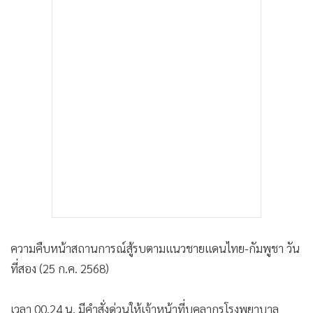
•
เกม
•
วิทยาศาสตร์
•
SMEs
•
หุ้น
•
อินโดจีน
•
กองทุนรวม
•
Celeb Online
•
Factcheck
•
ญี่ปุ่น
•
News1
•
Gotomanager
ความคืบหน้าสถานการณ์สู้รบตามแนวชายแดนไทย-กัมพูชา วัน
ที่สอง (25 ก.ค. 2568)
เวลา 00.24 น. มีคำสั่งด่วนให้เจ้าหน้าที่บุคลากรโรงพยาบาล