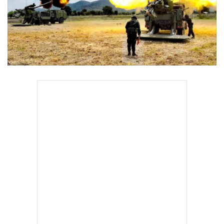
•
Good health & Well-being
•
Green Innovation & SD
•
Management & HR
•
MGR Live
•
Infographic
•
การเมือง
•
ท่องเที่ยว
•
กีฬา
•
ต่างประเทศ
•
Special Scoop
•
เศรษฐกิจ-ธุรกิจ
•
จีน
•
ชุมชน-คุณภาพชีวิต
•
อาชญากรรม
•
Motoring