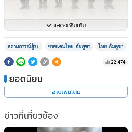
แสดงเพิ่มเติม
เวลา 07.32 น. ปืนใหญ่อัตตาจรล้อยาง M758 ATMG ขนาดลำ
สถานการณ์สู้รบ
ชายแดนไทย-กัมพูชา
ไทย-กัมพูชา
กล้อง 155 มม. 52 คาลิเบอร์ ได้เข้าพื้นที่เพื่อยิงสนับสนุน กำหนด
เป้าหมายและทำลายระบบยิงจรวดหลายลำกล้อง BM-21
22,474
(MLRS)
ของกัมพูชา ซึ่งตั้งอยู่ในอำเภอจอมกระสานต์ จังหวัด
พระวิหาร ประเทศกัมพูชา
ยอดนิยม
อ่านเพิ่มเติม
เวลา 07.54 น. ทหารกัมพูชายังคงสู้รบกับทหารไทยที่ชายแดน
จ.ศรีสะเกษ
ข่าวที่เกี่ยวข้อง
เวลา 08.00 น. หน่วยงานความมั่นคงกองทัพภาคที่ 2 ประเมิน
ความสูญเสียเบื้องต้นของกัมพูชา เสียชีวิต 23 ราย