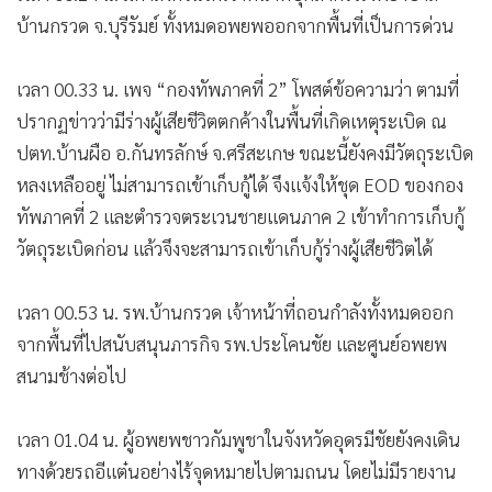
บ้านกรวด จ.บุรีรัมย์ ทั้งหมดอพยพออกจากพื้นที่เป็นการด่วน
เวลา 00.33 น. เพจ “กองทัพภาคที่ 2” โพสต์ข้อความว่า ตามที่
ปรากฏข่าวว่ามีร่างผู้เสียชีวิตตกค้างในพื้นที่เกิดเหตุระเบิด ณ
ปตท.บ้านผือ อ.กันทรลักษ์ จ.ศรีสะเกษ ขณะนี้ยังคงมีวัตถุระเบิด
หลงเหลืออยู่ ไม่สามารถเข้าเก็บกู้ได้ จึงแจ้งให้ชุด EOD ของกอง
ทัพภาคที่ 2 และตํารวจตระเวนชายแดนภาค 2 เข้าทําการเก็บกู้
วัตถุระเบิดก่อน แล้วจึงจะสามารถเข้าเก็บกู้ร่างผู้เสียชีวิตได้
เวลา 00.53 น. รพ.บ้านกรวด เจ้าหน้าที่ถอนกำลังทั้งหมดออก
จากพื้นที่ไปสนับสนุนภารกิจ รพ.ประโคนชัย และศูนย์อพยพ
สนามช้างต่อไป
เวลา 01.04 น. ผู้อพยพชาวกัมพูชาในจังหวัดอุดรมีชัยยังคงเดิน
ทางด้วยรถอีแต๋นอย่างไร้จุดหมายไปตามถนน โดยไม่มีรายงาน