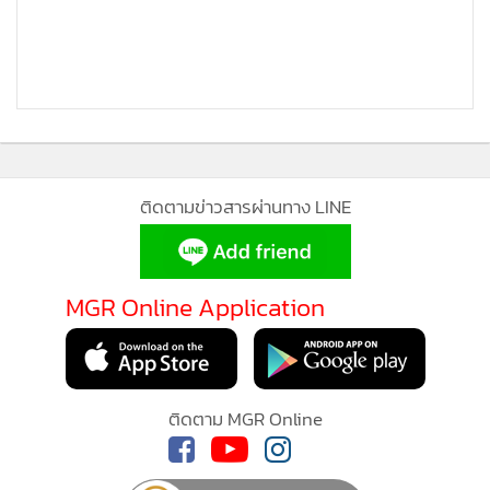
ยิงสนับสนุนเข้าพื้นที่เขมรตรงข้ามช่องบก โจมตีฐานปืน ค.ของ
ทหารกัมพูชา ทำลายปืน ค.100 ของเขมร 3 กระบอก ทหารเขมร
เสียชีวิต 1 ราย
เวลา 09.24 น. เพจ
Army Military Force - สำรอง
สรุป
สถานการณ์ถึงเวลา 08.30 น.
ติดตามข่าวสารผ่านทาง LINE
MGR Online ใช้คุกกี้ (Cookies)
- ช่องบก ตอบโต้ระหว่างปืนใหญ่ กับ BM21
- ช่องอานม้า ทำลายอนุสาวรีย์คนขี่ม้าและอาคารโดยรอบ
MGR Online ใช้คุกกี้ เพื่อจัดการข้อมูลส่วนบุคคลเพื่อนำเสนอ
ประสบการณ์คอนเทนต์ที่ดีที่สุดให้กับผู้อ่านบนเว็บไซต์ และ
- พื้นที่ซำแต ทหารราบ, รถถังตีตอบโต้เพื่อยึดพื้นที่คืน
MGR Online Application
แอพพลิเคชั่น
เงื่อนไขการใช้งานเว็บไซต์
และ
นโยบายสิทธิ
- ช่องตาเฒ่า กัมพูชาใช้รถถัง 15 คัน เป็นฐานยิง
ส่วนบุคคล
- เขาพระวิหาร ตรึงกำลัง
- ภูมะเขือ เข้าตีแล้วยิงโต้ตอบกัน
รับทราบ
- ช่องจอม โจมตีกันไปมา
ติดตาม MGR Online
- ปราสาทตาควาย กัมพูชาเพิ่มกำลังขึ้นมาจำนวนมาก
- ปราสาทตาเมือนธม ไทยวางกำลัง กัมพูชาพยายามเข้าตี