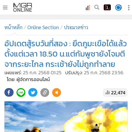
•
หน้าหลัก
หน้าหลัก
Online Section
ประมวลข่าว
•
ทันเหตุการณ์
•
อัปเดตสู้รบวันที่สอง : ยึดภูมะเขือได้แล้ว
ภาคใต้
•
ภูมิภาค
ตั้งแต่เวลา 18.50 น.แต่กัมพูชายังโจมตี
•
Online Section
จากระยะไกล กระเช้ายังไม่ถูกทำลาย
•
บันเทิง
เผยแพร่:
25 ก.ค. 2568 01:25
ปรับปรุง:
25 ก.ค. 2568 23:56
•
ผู้จัดการรายวัน
โดย: ผู้จัดการออนไลน์
•
คอลัมนิสต์
22,474
•
ละคร
•
CbizReview
•
Cyber BIZ
•
ผู้จัดกวน