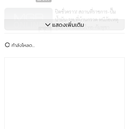
เบื้องต้นไม่พบผู้ได้รับบาดเจ็บหรือเสียชีวิตจากเหตุการณ์ดังกล่าว
ปิดชั่วคราว! สถานที่ราชการ-ปั๊ม
คาดว่าประชาชนได้อพยพไปยังศูนย์พักพิงซึ่งจัดตั้งโดยฝ่าย
น้ำมัน-รพ.ที่บ้านกรวด หนีภัยเหตุ
ปกครองอำเภอน้ำยืนก่อนหน้านี้แล้ว
แสดงเพิ่มเติม
รุนแรงชายแดนไทย-กัมพูชา
48
ทภ.2 สรุปสู้รบวันแรก ตาเมือนธมยัง
กำลังโหลด...
มีปะทะ เขมรยิงพื้นที่พลเรือน 11 จุด
ประชาชนเสียชีวิต 12 บาดเจ็บ 20
658
เวลา 08.51 น. ทหารไทยใช้ปืนใหญ่ M-198 Howitzer 155 mm.