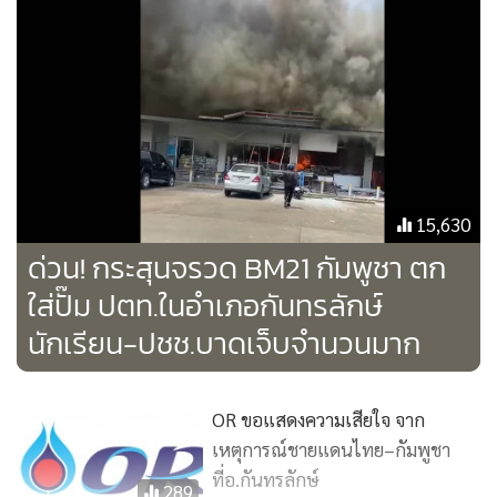
เวลา 08.07 น. เพจ "กองทัพภาคที่ 2" แจ้งเตือนว่า ขณะนี้เกิด
การปะทะตามแนวชายแดนหลายพื้นที่ ขอให้ประชาชนหลีก
เลี่ยงการเข้าใกล้พื้นที่ตามแนวชายแดน
เวลา 08.17 น. ทหารปืนใหญ่ต่อสู้อากาศยานในจังหวัดอุดรมีชัย
ของกัมพูชาเคลื่อนย้าย ปตอ. ZU-23-2 อายุ 65 ปี (ผลิตปี 1960)
15,630
ติดตั้งบนรถบรรทุกไปยังพื้นที่สู้รบชายแดนจังหวัดสุรินทร์
ด่วน! กระสุนจรวด BM21 กัมพูชา ตก
ใส่ปั๊ม ปตท.ในอำเภอกันทรลักษ์
เวลา 08.50 น. เกิดเหตุกระสุนจรวด BM-21 ตกลงในพื้นที่บ้าน
เรือนประชาชน หมู่ 5 ตำบลศรีวิเชียร อำเภอน้ำยืน จังหวัด
นักเรียน-ปชช.บาดเจ็บจำนวนมาก
อุบลราชธานี รวมจำนวน 3 จุด ได้แก่
จุดที่ 1: ตกใส่บ้านพักหลังหนึ่งในหมู่บ้าน ได้รับความเสียหาย
OR ขอแสดงความเสียใจ จาก
จุดที่ 2: ตกใส่บ้านเรือนประชาชนในพื้นที่ ได้รับความเสียหาย
เหตุการณ์ชายแดนไทย–กัมพูชา
จุดที่ 3: ตกใส่ถนนภายในหมู่บ้าน ได้รับความเสียหาย
ที่อ.กันทรลักษ์
289