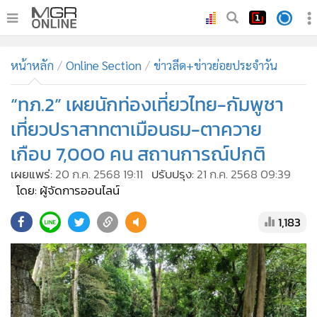
•
หน้าหลัก
หน้าหลัก
Online Section
ข่าวลีด+ข่าวย่อยประจำวัน
•
ทันเหตุการณ์
•
“ทภ.2” เผยนักท่องเที่ยวไทย-กัมพูชา
ภาคใต้
•
ภูมิภาค
เที่ยวปราสาทตาเมือนธม-ตาควาย
•
Online Section
เกือบ 7,000 คน สถานการณ์ปกติ
•
บันเทิง
เผยแพร่:
20 ก.ค. 2568 19:11
ปรับปรุง:
21 ก.ค. 2568 09:39
•
ผู้จัดการรายวัน
โดย: ผู้จัดการออนไลน์
•
คอลัมนิสต์
1,183
•
ละคร
•
CbizReview
•
Cyber BIZ
•
ผู้จัดกวน