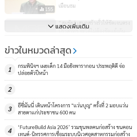
เมือนธม
155
“สมชัย”เสนอสร้างรั้วให้ชัดเจนตรง
แสดงเพิ่มเติม
ปราสาทฯ จะได้ไม่ต้องขัดแย้งกัน
122
ข่าวในหมวดล่าสุด
เกือบบานปลาย หญิงเขมรตะโกนไล่
ทหารไทย ทำทหารกัมพูชานับสิบบุก
กรมพินิจฯ เผยเด็ก 14 มือยิงพารากอน ประพฤติดี จ่อ
1
ล้ำเส้นทะเลาะทหารไทย ผลักอกกัน
ปล่อยตัวปีหน้า
8,320
วุ่น
2
อีซี่มันนี่ เดินหน้าโครงการ "แว่นบุญ" ครั้งที่ 2 มอบแว่น
3
สายตาแก่ประชาชน 600 คน
‘FutureBuild Asia 2026’ รวมขุนพลคนก่อสร้าง ขนคอน
4
เทนต์-นิทรรศการเชื่อมระบบนิเวศอุตสาหกรรมก่อสร้าง