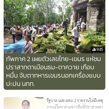
ส่วนพื้นที่ปราสาทตาควาย ต.บักได อ.พนมดงรัก จว.สุรินทร์
นักท่องเที่ยวไทย เดิม จำนวน 214 คน เพิ่ม 89 คน รวม303 คน
นักท่องเที่ยวชาวกัมพูชา เดิม จำนวน 418 คน เพิ่ม 1,500 คน
รวม 1,918 คน รวมนักท่องเที่ยวทั้งสิ้น 2,221 คน เหตุการณ์
ทั่วไปยังปกติ
845
ทัพภาค 2 เผยตัวเลขไทย-เขมร แห่ชม
ปราสาทตาเมือนธม-ตาควาย เกือบ
หมื่น จับตาทหารเขมรนอกเครื่องแบบ
ปะปน นทท.
รัฐบาล เผย มทภ.2 รายงานไม่มีเหตุ
การณ์ใดๆ ตามข่าวลือที่ปราสาทตา