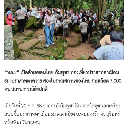
•
Good health & Well-being
•
Green Innovation & SD
•
Management & HR
•
MGR Live
•
Infographic
•
การเมือง
•
ท่องเที่ยว
•
กีฬา
•
ต่างประเทศ
“ทภ.2” เปิดตัวเลขคนไทย-กัมพูชา ท่องเที่ยวปราสาทตาเมือน
•
Special Scoop
ธม-ปราสาทตาควาย สองโบราณสถานของไทย รวมเฉียด 7,000
•
เศรษฐกิจ-ธุรกิจ
คน สถานการณ์ยังปกติ
•
จีน
เมื่อวันที่ 20 ก.ค. 68 จากกรณีกัมพูชาให้ทหารใส่ชุดนอกเครื่อง
•
ชุมชน-คุณภาพชีวิต
แบบขึ้นปราสาทตาเมือนธม ต.ตาเมียง อ.พนมดงรัก จว.สุรินทร์
•
อาชญากรรม
หวังเพิ่มปริมาณคน
•
Motoring