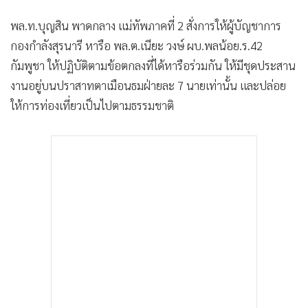
•
เกม
พล.ท.บุญสิน พาดกลาง แม่ทัพภาคที่ 2 สั่งการให้ผู้บัญชาการ
•
วิทยาศาสตร์
กองกำลังสุรนารี หารือ พล.ต.เนียะ วงษ์ ผบ.พลน้อย.ร.42
•
SMEs
กัมพูชา ให้ปฏิบัติตามข้อตกลงที่ได้หารือร่วมกัน ให้มีชุดประสาน
•
หุ้น
งานอยู่บนปราสาทตาเมือนธมฝ่ายละ 7 นายเท่านั้น และปล่อย
•
อินโดจีน
ให้การท่องเที่ยวเป็นไปตามธรรมชาติ
•
กองทุนรวม
•
Celeb Online
•
Factcheck
•
ญี่ปุ่น
•
News1
•
Gotomanager