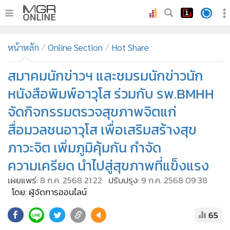
•
หน้าหลัก
หน้าหลัก
Online Section
Hot Share
•
ทันเหตุการณ์
•
สมาคมนักข่าวฯ และชมรมนักข่าวนัก
ภาคใต้
•
ภูมิภาค
หนังสือพิมพ์อาวุโส ร่วมกับ รพ.BMHH
•
Online Section
จัดกิจกรรมตรวจสุขภาพจิตแก่
•
บันเทิง
สื่อมวลชนอาวุโส เพื่อเสริมสร้างสุข
•
ผู้จัดการรายวัน
ภาวะจิต เพิ่มภูมิคุ้มกัน กำจัด
•
คอลัมนิสต์
ความเครียด นำไปสู่สุขภาพที่แข็งแรง
•
ละคร
เผยแพร่:
8 ก.ค. 2568 21:22
ปรับปรุง:
9 ก.ค. 2568 09:38
•
CbizReview
โดย: ผู้จัดการออนไลน์
•
Cyber BIZ
65
•
ผู้จัดกวน