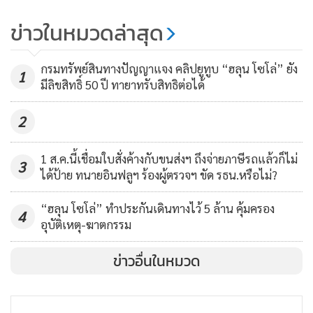
Plus “นิวเคลียร์ หรรษา” การันตีผิว
ข่าวในหมวดล่าสุด
สวย อ่อนเยาว์ มีออร่า
203
กรมทรัพย์สินทางปัญญาแจง คลิปยูทูบ “ฮลุน โซโล่” ยัง
ส.นักข่าวหารือตำรวจกำหนด
1
มีลิขสิทธิ์ 50 ปี ทายาทรับสิทธิต่อได้
แนวทางการทำงานสื่อภาคสนามทำ
ข่าวม็อบ
36
2
1 ส.ค.นี้เชื่อมใบสั่งค้างกับขนส่งฯ ถึงจ่ายภาษีรถแล้วก็ไม่
3
ได้ป้าย ทนายอินฟลูฯ ร้องผู้ตรวจฯ ขัด รธน.หรือไม่?
“ฮลุน โซโล่” ทำประกันเดินทางไว้ 5 ล้าน คุ้มครอง
4
อุบัติเหตุ-ฆาตกรรม
ข่าวอื่นในหมวด