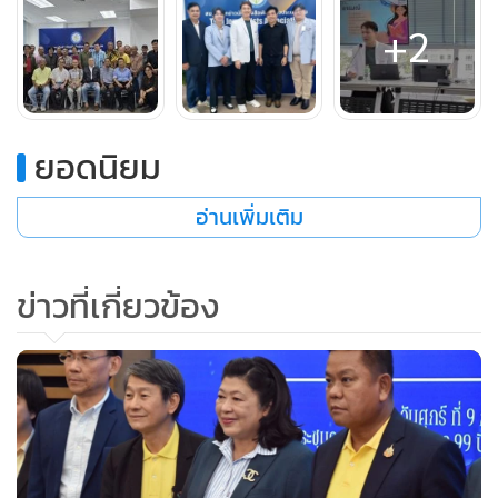
เสริมสร้างสุขภาวะที่ดีให้แก่สมาชิกต่อไป” นายวัฒนะชัยกล่าว
+2
นายจีระเดช งามสีสรรค์ นักจิตวิทยาคลินิกประจำ รพ.แบงค็อก
เมนทัลเฮลท์ (BMHH) กล่าวว่า สุขภาพจิตที่ดีเปรียบเสมือน
รากฐานของร่างกายที่แข็งแรง เพราะเมื่อใจเราสงบ และมีความ
ยอดนิยม
สุขืระบบต่างๆ ในร่างกายจะทำงานได้อย่างมีประสิทธิภาพ การ
นอนหลับดีขึ้น ระบบภูมิคุ้มกันแข็งแรงขึ้น ดังนั้นกิจกรรมนี้ยัง
อ่านเพิ่มเติม
เน้นการให้ความรู้เรื่องการอยู่กับความเครียดอย่างเข้าใจ เพราะ
ในโลกปัจจุบันความเครียดไม่สามารถหลีกเลี่ยงได้ แต่เราสามารถ
ข่าวที่เกี่ยวข้อง
จัดการได้อย่างมีสติ ด้วยเทคนิคการผ่อนคลาย การเปลี่ยนมุมมอง
เชิงบวก และการหากิจกรรมช่วยฟื้นฟูจิตใจ เช่น การทำสมาธิ
การเข้าสังคม และการสื่อสารกับผู้อื่นอย่างสร้างสรรค์