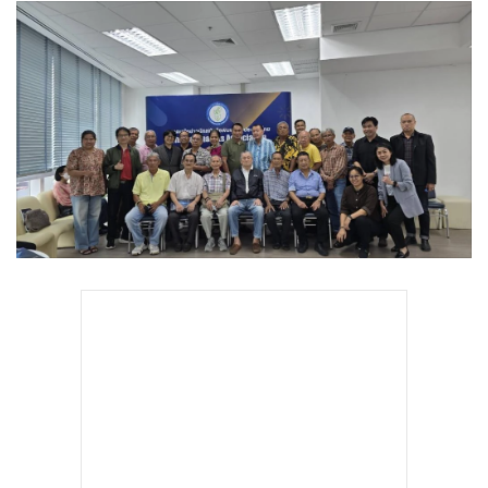
•
Good health & Well-being
•
Green Innovation & SD
•
Management & HR
•
MGR Live
•
Infographic
•
การเมือง
•
ท่องเที่ยว
•
กีฬา
•
ต่างประเทศ
•
Special Scoop
•
เศรษฐกิจ-ธุรกิจ
•
จีน
•
ชุมชน-คุณภาพชีวิต
•
อาชญากรรม
•
Motoring