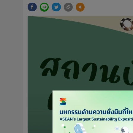
•
Management & HR
•
MGR Live
•
Infographic
•
การเมือง
•
ท่องเที่ยว
•
กีฬา
•
ต่างประเทศ
•
Special Scoop
•
เศรษฐกิจ-ธุรกิจ
•
จีน
•
ชุมชน-คุณภาพชีวิต
•
อาชญากรรม
•
Motoring
•
เกม
•
วิทยาศาสตร์
•
SMEs
•
หุ้น