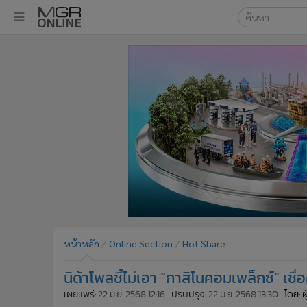
เลือกเครื่องมือท
•
หน้าหลัก
ค้นหา
•
ทันเหตุการณ์
Google
•
ภาคใต้
•
ภูมิภาค
MGR Onl
•
Online Section
ค้นหาขั
•
บันเทิง
•
ผู้จัดการรายวัน
•
คอลัมนิสต์
•
ละคร
•
CbizReview
•
Cyber BIZ
หน้าหลัก
Online Section
Hot Share
•
ผู้จัดกวน
นิด้าโพลชี้ไม่เอา “กาสิโนคอมเพล็กซ์” เชื
•
Good health & Well-being
•
Green Innovation & SD
เผยแพร่:
22 มิ.ย. 2568 12:16
ปรับปรุง:
22 มิ.ย. 2568 13:30
โดย: 