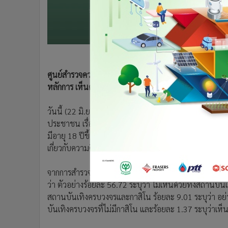
•
อินโดจีน
•
กองทุนรวม
•
Celeb Online
•
Factcheck
•
ญี่ปุ่น
ศูนย์สำรวจความคิดเห็น “นิด้าโพล” ชี้ประชาชนเกินครึ่ง
•
News1
หลักการ เห็นด้วยกับการทำประชามติ
•
Gotomanager
วันนี้ (22 มิ.ย.) ศูนย์สำรวจความคิดเห็น “นิด้าโพล” 
ประชาชน เรื่อง “สถานบันเทิงครบวงจร จะได้เกิดไหม” 
มีอายุ 18 ปีขึ้นไป กระจายทุกภูมิภาค ระดับการศึกษา อา
เกี่ยวกับความคิดเห็นของประชาชนที่มีต่อเรื่องสถานบั
จากการสำรวจเมื่อถามความคิดเห็นของประชาชนต่อนโย
ว่า ตัวอย่างร้อยละ 56.72 ระบุว่า ไม่เห็นด้วยทั้งสถานบั
สถานบันเทิงครบวงจรและกาสิโน ร้อยละ 9.01 ระบุว่า อย่าง
บันเทิงครบวงจรที่ไม่มีกาสิโน และร้อยละ 1.37 ระบุว่าเห็