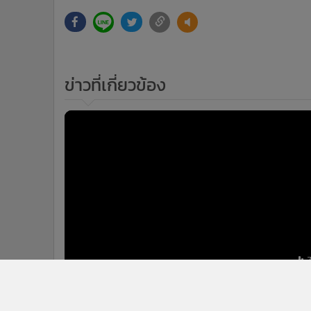
ข่าวที่เกี่ยวข้อง
“สมคิด” มั่นใจเสียงรัฐบาลไร้ปัญหา หมด
ยุคซื้องูเห่า สงสัย ภท.ร่วมรัฐบาลกันมา