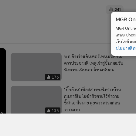
241
MGR Onli
MGR Online 
เสนอ ประสบก
เว็บไซต์ แ
นโยบายสิทธ
พท.อ้างร่างเอ็นเตอร์เทนเมนต์ฯไม่
ควรประชามติ เหตุเข้าสู่ชั้นกมธ.รับ
ฟังความเห็นรอบด้านแน่นอน
176
"บิ๊กอ้วน" เชื่อสส.พท.ฟังชาวบ้าน
กม.กาสิโน ไม่ฆ่าตัวตายไร้คำถาม
ชี้นำเอาใจนาย คุยพรรคร่วมก่อน
วาระแรก
136
79
นิด้าโพลชี้ ปชช.ไม่ให้ความสำคัญ
พ.ร.บ.กาสิโน เชื่อไม่ผ่าน หนุนไชย
ชนกตัดสินใจถูกต้อง