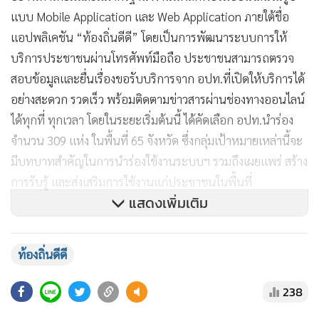
แบบ Mobile Application และ Web Application ภายใต้ชื่อ
แอปพลิเคชัน “ท้องถิ่นดีดี” โดยเป็นการพัฒนาระบบการให้
บริการประชาชนผ่านโทรศัพท์มือถือ ประชาชนสามารถตรวจ
สอบข้อมูลและยื่นเรื่องขอรับบริการจาก อปท.ที่เปิดให้บริการได้
อย่างสะดวก รวดเร็ว พร้อมติดตามข่าวสารผ่านช่องทางออนไลน์
ได้ทุกที่ ทุกเวลา โดยในระยะเริ่มต้นนี้ ได้คัดเลือก อปท.นำร่อง
จำนวน 309 แห่ง ในพื้นที่ 65 จังหวัด ซึ่งกลุ่มเป้าหมายเหล่านี้จะ
มีบทบาทสำคัญในการนำร่องใช้งานระบบฯ รวมถึงเผยแพร่ สร้าง
การรับรู้ และส่งเสริมการใช้งานแก่ประชาชนในพื้นที่
แสดงเพิ่มเติม
”ดังนั้น แอปพลิเคชัน ‘ท้องถิ่นดีดี’ จึงไม่ใช่เพียงแค่แพลตฟอร์ม
ดิจิทัล แต่เป็นก้าวสำคัญของการพัฒนาอย่างเป็นระบบ โดยมี
ท้องถิ่นดีดี
อปท.เป็นกำลังหลักในการขับเคลื่อน และมีประชาชนเป็นผู้ได้รับ
ประโยชน์โดยตรง ซึ่งจะนำไปสู่การพัฒนาท้องถิ่นอย่างยั่งยืนใน
238
ระยะยาว ผมขอขอบคุณ คณะทำงาน ผู้เกี่ยวข้องทุกท่าน และผู้