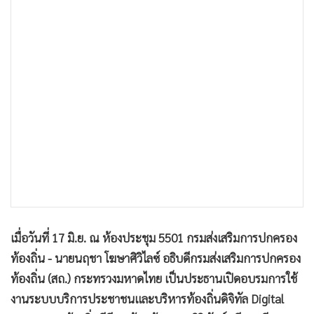
•
เกม
•
วิทยาศาสตร์
•
SMEs
•
หุ้น
•
อินโดจีน
•
กองทุนรวม
•
Celeb Online
•
Factcheck
•
ญี่ปุ่น
•
News1
•
Gotomanager
เมื่อวันที่ 17 มิ.ย. ณ ห้องประชุม 5501 กรมส่งเสริมการปกครอง
ท้องถิ่น - นายนฤชา โฆษาศิวิไลซ์ อธิบดีกรมส่งเสริมการปกครอง
ท้องถิ่น (สถ.) กระทรวงมหาดไทย เป็นประธานเปิดอบรมการใช้
งานระบบบริการประชาชนและบริหารท้องถิ่นดิจิทัล Digital