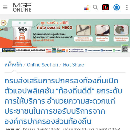
•
หน้าหลัก
•
ทันเหตุการณ์
•
ภาคใต้
•
ภูมิภาค
•
Online Section
หน้าหลัก
Online Section
Hot Share
•
บันเทิง
•
ผู้จัดการรายวัน
กรมส่งเสริมการปกครองท้องถิ่นเปิด
•
คอลัมนิสต์
ตัวแอปพลิเคชัน “ท้องถิ่นดีดี” ยกระดับ
•
ละคร
การให้บริการ อำนวยความสะดวกแก่
•
CbizReview
ประชาชนในการขอรับบริการจาก
•
Cyber BIZ
องค์กรปกครองส่วนท้องถิ่น
•
ผู้จัดกวน
เผยแพร่:
18 มิ.ย. 2568 19:58
ปรับปรุง:
19 มิ.ย. 2568 09:54