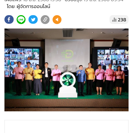
•
Good health & Well-being
โดย: ผู้จัดการออนไลน์
•
Green Innovation & SD
•
Management & HR
238
•
MGR Live
•
Infographic
•
การเมือง
•
ท่องเที่ยว
•
กีฬา
•
ต่างประเทศ
•
Special Scoop
•
เศรษฐกิจ-ธุรกิจ
•
จีน
•
ชุมชน-คุณภาพชีวิต
•
อาชญากรรม
•
Motoring