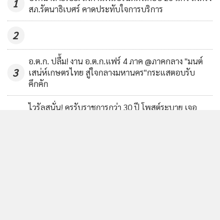
จากมินนี่ ((G)I-DLE), วง 4EVE, การประกวดเต้น K-Pop และ
1
สภ.รัตนาธิเบศร์ คาดประทับใจการบริการ
โซน K-Food ซึ่งได้รับความสนใจจากผู้เข้าร่วมงานอย่างล้นหลาม
รับทราบ
มีผู้เข้าร่วมงานกว่า 50,000 คนตลอดสองวัน
2
“เราต้องการทำให้เกาหลีใต้เป็นจุดหมายปลายทางอันดับต้น ๆ
อ.ต.ก. ปลื้ม! งาน อ.ต.ก.แฟร์ 4 ภาค @ภาคกลาง "มนต์
3
เสน่ห์เกษตรไทย สู่ใจกลางมหานคร"กระแสตอบรับ
ของนักเดินทางไทย ไม่ใช่แค่ในโซล แต่ยังรวมถึงเมืองรองอย่างค
คึกคัก
ยองจู ที่มีทั้งมรดกทางวัฒนธรรม ธรรมชาติ และประสบการณ์
ท่องเที่ยวที่หลากหลาย” นายลี สรุป
ไวรัลสนั่น! ครูรับราชการกว่า 30 ปี โพสต์ระบาย เจอ
4
พฤติกรรมเด็กยุคนี้ ลั่นล่าสุด “คนทั้งโลกเห็น แต่แม่มัน
ไม่เห็น”
ข่าวอื่นในหมวด