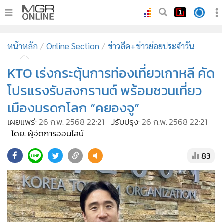
•
หน้าหลัก
หน้าหลัก
Online Section
ข่าวลีด+ข่าวย่อยประจำวัน
•
ทันเหตุการณ์
•
KTO เร่งกระตุ้นการท่องเที่ยวเกาหลี คัด
ภาคใต้
•
ภูมิภาค
โปรแรงรับสงกรานต์ พร้อมชวนเที่ยว
•
Online Section
เมืองมรดกโลก “คยองจู”
•
บันเทิง
เผยแพร่:
26 ก.พ. 2568 22:21
ปรับปรุง:
26 ก.พ. 2568 22:21
•
ผู้จัดการรายวัน
โดย: ผู้จัดการออนไลน์
•
คอลัมนิสต์
83
•
ละคร
•
CbizReview
•
Cyber BIZ
•
ผู้จัดกวน