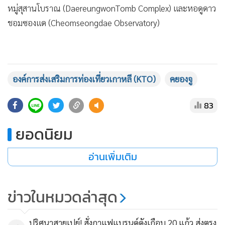
หมู่สุสานโบราณ (DaereungwonTomb Complex) และหอดูดาว
ชอมซองแด (Cheomseongdae Observatory)
แสดงเพิ่มเติม
นอกจากนี้ คยองจูยังเป็นจุดหมายปลายทางยอดนิยมสำหรับการ
องค์การส่งเสริมการท่องเที่ยวเกาหลี (KTO)
คยองจู
ท่องเที่ยวเชิงเกษตร โดยเฉพาะในช่วงฤดูใบไม้ผลิ นักท่องเที่ยว
สามารถชมดอกพ็อตกต (Cherry Blossoms) และสัมผัสประสบ
83
การณ์เก็บสตรอว์เบอร์รี่จากฟาร์มท้องถิ่น ซึ่งเป็นกิจกรรมที่ได้รับ
ความนิยมจากชาวเกาหลีและนักท่องเที่ยวต่างชาติ
ยอดนิยม
นายลีกล่าวย้ำว่า “K-Culture ยังเป็น Soft Power ดึงนักท่อง
อ่านเพิ่มเติม
MGR Online ใช้คุกกี้ (Cookies)
เที่ยวไทยเที่ยวเกาหลีต่อเนื่อง KTO ยังชู K-Culture เป็นปัจจัยขับ
MGR Online ใช้คุกกี้ เพื่อจัดการข้อมูลส่วนบุคคลเพื่อนำเสนอ
เคลื่อนสำคัญ ซึ่งการจัดกิจกรรมที่สะท้อนกระแส K-Pop และ K-
ข่าวในหมวดล่าสุด
ประสบการณ์คอนเทนต์ที่ดีที่สุดให้กับผู้อ่านบนเว็บไซต์ และ
Content ภายในงาน Love Korea 2025 ที่เพิ่งจัดขึ้นในกรุงเทพฯ
แอพพลิเคชั่น
เงื่อนไขการใช้งานเว็บไซต์
และ
นโยบายสิทธิ
นำเสนอความพิเศษของการท่องเที่ยวเกาหลีผ่าน มินิคอนเสิร์ต
ปริศนาสายเปย์! สั่งกาแฟแบรนด์ดังเกือบ 20 แก้ว ส่งตรง
ส่วนบุคคล