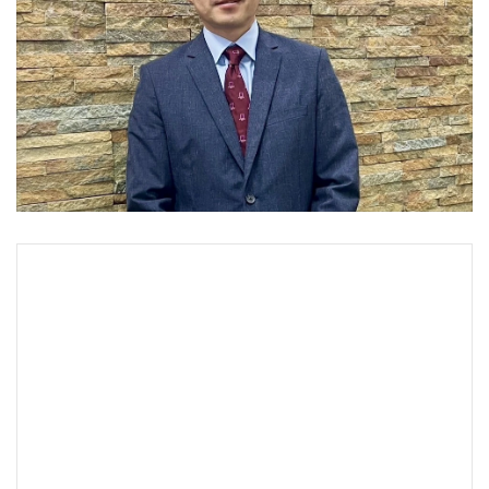
•
Good health & Well-being
•
Green Innovation & SD
•
Management & HR
•
MGR Live
•
Infographic
•
การเมือง
•
ท่องเที่ยว
•
กีฬา
•
ต่างประเทศ
•
Special Scoop
•
เศรษฐกิจ-ธุรกิจ
•
จีน
•
ชุมชน-คุณภาพชีวิต
•
อาชญากรรม
•
Motoring