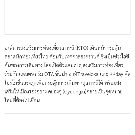
•
เกม
•
วิทยาศาสตร์
•
SMEs
•
หุ้น
•
อินโดจีน
องค์การส่งเสริมการท่องเที่ยวเกาหลี (KTO) เดินหน้ากระตุ้น
•
กองทุนรวม
ตลาดนักท่องเที่ยวไทย ต้อนรับเทศกาลสงกรานต์ ซึ่งเป็นช่วงไฮซี
•
Celeb Online
ซั่นของการเดินทาง โดยเปิดตัวแคมเปญส่งเสริมการท่องเที่ยว
•
Factcheck
ร่วมกับแพลตฟอร์ม OTA ชั้นนำ อาทิTraveloka และ KKday คัด
•
ญี่ปุ่น
โปรโมชั่นแรงสุดเพื่อกระตุ้นการเดินทางสู่เกาหลีใต้ พร้อมส่ง
•
News1
เสริมให้เมืองรองอย่าง คยองจู (Gyeongju)กลายเป็นจุดหมาย
•
Gotomanager
ใหม่ที่ต้องไปเยือน