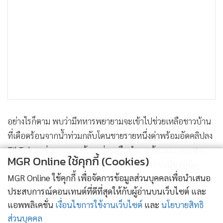
อย่างไรก็ตาม พบว่ามีทหารพยายามจะเข้าไปช่วยเหลือชาวบ้าน
ที่เดือดร้อนจากน้ำท่วมกลับโดนชายรายหนึ่งด่าพร้อมอัดคลิปลง
TikTok หาว่าทหารจะเข้ามาช่วยหรือทำลายข้าวของ ของชาว
MGR Online ใช้คุกกี้ (Cookies)
บ้านกันแน่ สุดท้ายทหารจึงต้องล่าถอยออกไป จนมีชาวเน็ต
MGR Online ใช้คุกกี้ เพื่อจัดการข้อมูลส่วนบุคคลเพื่อนำเสนอ
จำนวนมากเข้ามาวิพากษ์วิจารณ์ชายรายดังกล่าว ทำให้สุดท้าย
ประสบการณ์คอนเทนต์ที่ดีที่สุดให้กับผู้อ่านบนเว็บไซต์ และ
แล้วต้องลบโพสต์ดังกล่าวทิ้งไป
แอพพลิเคชั่น
เงื่อนไขการใช้งานเว็บไซต์
และ
นโยบายสิทธิ
ส่วนบุคคล