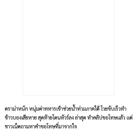
•
เกม
•
วิทยาศาสตร์
•
SMEs
•
หุ้น
•
อินโดจีน
•
กองทุนรวม
•
Celeb Online
•
Factcheck
•
ญี่ปุ่น
•
News1
•
Gotomanager
ดราม่าหนัก หนุ่มด่าทหารเข้าช่วยน้ำท่วมภาคใต้ โวยขับเร็วทำ
ข้าวบองเสียหาย สุดท้ายโดนทัวร์ลง ล่าสุด ทำคลิปขอโทษแล้ว แต่
ชาวเน็ตถามหาคำขอโทษที่มาจากใจ