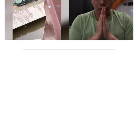
•
Good health & Well-being
•
Green Innovation & SD
•
Management & HR
•
MGR Live
•
Infographic
•
การเมือง
•
ท่องเที่ยว
•
กีฬา
•
ต่างประเทศ
•
Special Scoop
•
เศรษฐกิจ-ธุรกิจ
•
จีน
•
ชุมชน-คุณภาพชีวิต
•
อาชญากรรม
•
Motoring