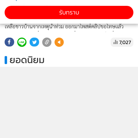
ล่าสุดวันนี้ 30 พ.ย. ผู้ใช้ TikTok “เฟียนนนนนน (FIAN)” ที่มีผู้
รับทราบ
ติดตามกว่า 5 แสนคน ซึ่งเป็นคนที่อัดคลิปด่าทหารที่เข้าไปช่วย
แสดงเพิ่มเติม
เหลือชาวบ้านจากเหตุน้ำท่วม ออกมาโพสต์คลิปขอโทษแล้ว
พร้อมยืนยันไม่เกี่ยวกับศาสนา ไม่เกี่ยวจ้ งกับประเด็นเรื่อง 3
7,027
จังหวัด และจากนี้ ตนเองจะใช้สื่อให้เป็นประโยชน์มากที่สุด
ยอดนิยม
ทั้งนี้ พบว่าหลังคลิปดังกล่าวถูกเผยแพร่ออกไปมีขาวเน็ตจำนวน
มาก เข้ามาแสดงความคิดเห็นวิพากษ์วิจารณ์ตำหนิการกระทำดัง
อ่านเพิ่มเติม
กล่าวพร้อมบอกว่าอยากได้ยินคำขอโทษที่มาจากใจ เพราะบาง
ส่วนเห็นว่าคลิปขอโทษที่ทำออกมาน่าจะทำเพราะโดนชาวเน็ต
ข่าวในหมวดล่าสุด
ด่าเสียมากกว่า
กรมทรัพย์สินทางปัญญาแจง คลิปยูทูบ “ฮลุน โซโล่” ยัง
ชมคลิปด่าทหาร
1
มีลิขสิทธิ์ 50 ปี ทายาทรับสิทธิต่อได้
ชมคลิปขอโทษ
2