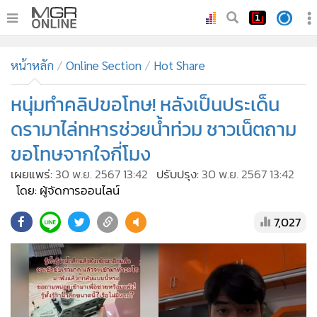
•
หน้าหลัก
หน้าหลัก
Online Section
Hot Share
•
ทันเหตุการณ์
•
หนุ่มทำคลิปขอโทษ! หลังเป็นประเด็น
ภาคใต้
•
ภูมิภาค
ดรามาไล่ทหารช่วยน้ำท่วม ชาวเน็ตถาม
•
Online Section
ขอโทษจากใจกี่โมง
•
บันเทิง
เผยแพร่:
30 พ.ย. 2567 13:42
ปรับปรุง:
30 พ.ย. 2567 13:42
•
ผู้จัดการรายวัน
โดย: ผู้จัดการออนไลน์
•
คอลัมนิสต์
7,027
•
ละคร
•
CbizReview
•
Cyber BIZ
•
ผู้จัดกวน