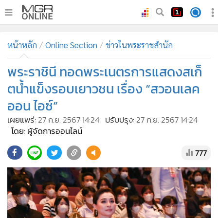
•
หน้าหลัก
หน้าหลัก
Online Section
ข่าวในพระราชสำนัก
•
ทันเหตุการณ์
•
พระราชินี ทอดพระเนตรการแสดงสเก็
ภาคใต้
•
ภูมิภาค
ตน้ำแข็งรอบเยาวชน เรื่อง “สวอนเลค
•
Online Section
ออน ไอซ์”
•
บันเทิง
เผยแพร่:
27 ก.ย. 2567 14:24
ปรับปรุง:
27 ก.ย. 2567 14:24
•
ผู้จัดการรายวัน
โดย: ผู้จัดการออนไลน์
•
คอลัมนิสต์
777
•
ละคร
•
CbizReview
•
Cyber BIZ
•
ผู้จัดกวน