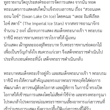
ทูลรายงานวัตถุประสงค์ของการจัดการแสดง จากนั้น ทอด
พระเนตรการแสดงสเก็ตน้ำแข็งรอบเยาวชน เรื่อง “สวอนเลค
ออน ไอซ์” (Swan Lake On Ice) โดยคณะ “เดอะ อิมพีเรียล
ไอซ์ สตาร์” (The Imperial Ice Stars) จากสหราชอาณาจักร
จำนวน 2 องก์ เมื่อจบการแสดง สมเด็จพระนางเจ้า ฯ พระบรม
ราชินี พระราชทานพระราชวโรกาสให้ ผู้แทน
นักแสดง เฝ้าทูลละอองธุลีพระบาท รับพระราชทานช่อดอกไม้
เพื่อเป็นขวัญกำลังใจ สมควรแก่เวลา จึงเสด็จพระราชดำเนินไป
ประทับรถยนต์พระที่นั่ง เสด็จพระราชดำเนินกลับ
พระบาทสมเด็จพระเจ้าอยู่หัว และสมเด็จพระนางเจ้า ฯ พระบรม
ราชินี ทรงให้ความสำคัญและทรงเอาพระราชหฤทัยใส่ต่อการ
พัฒนาเด็ก เยาวชนผู้ด้อยโอกาส และผู้พิการ ในการนี้ ทรงเปิด
โอกาสให้เข้าชมการแสดงโดยไม่เสียค่าใช้จ่าย และทรงพระกรุณา
โปรดเกล้าโปรดกระหม่อมพระราชทานเลี้ยงอาหารแก่เยาวชนที่
เข้าร่วมชมการแสดง ยังความปลื้มปีติแก่เยาวชนที่ได้รับ