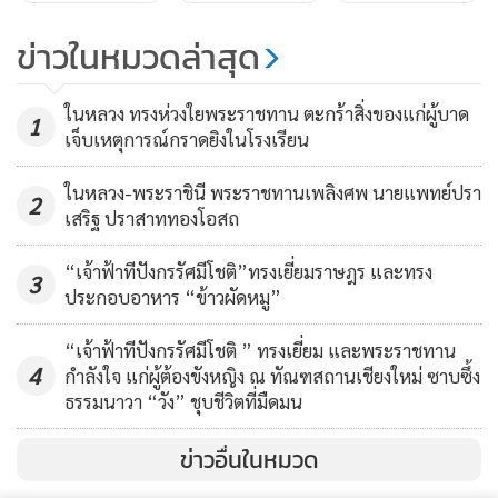
สร้างกิจกรรมด้านการศึกษาสำหรับเยาวชน เพื่อผลักดันให้
ข่าวในหมวดล่าสุด
เยาวชนได้เปิดโลกทัศน์ ได้สัมผัสกับโลกของศิลปวัฒนธรรมจาก
นานาประเทศ เป็นการเปิดโอกาสให้เยาวชนไทยและต่างชาติได้
ในหลวง ทรงห่วงใยพระราชทาน ตะกร้าสิ่งของแก่ผู้บาด
1
ทำการแสดงและทำกิจกรรมร่วมกัน เพื่อแลกเปลี่ยนเรียนรู้ทักษะ
เจ็บเหตุการณ์กราดยิงในโรงเรียน
ความสามารถ และการชื่นชมดนตรี นาฏศิลป์ การแสดงละคร
และศิลปะอื่น ๆ จากวัฒนธรรม และประเพณีที่แตกต่างกัน อีก
ในหลวง-พระราชินี พระราชทานเพลิงศพ นายแพทย์ปรา
2
เสริฐ ปราสาททองโอสถ
ทั้งยังเสริมสร้างทักษะในการทำงานร่วมกับผู้อื่น สร้างแรงบันดาล
ใจที่จะพัฒนาตนเอง และยกระดับมาตรฐานการศึกษาด้านศิลปะ
“เจ้าฟ้าทีปังกรรัศมีโชติ”ทรงเยี่ยมราษฎร และทรง
3
การแสดงและดนตรีในประเทศไทยสู่ระดับสากลต่อไป
ประกอบอาหาร “ข้าวผัดหมู”
“เจ้าฟ้าทีปังกรรัศมีโชติ ” ทรงเยี่ยม และพระราชทาน
การแสดงสเก็ตน้ำแข็ง เรื่อง “สวอนเลค ออน ไอซ์” (Swan Lake
4
กำลังใจ แก่ผู้ต้องขังหญิง ณ ทัณฑสถานเชียงใหม่ ซาบซึ้ง
On Ice) โดยคณะ “เดอะ อิมพีเรียล ไอซ์ สตาร์” (The Imperial
ธรรมนาวา “วัง” ชุบชีวิตที่มืดมน
Ice Stars) จากสหราชอาณาจักร เป็นการนำการแสดงบัลเลต์ที่
ได้รับความนิยมมาปรับเป็นการแสดงบนลานสเก็ตน้ำแข็ง โดยมี
ข่าวอื่นในหมวด
นักสเก็ตน้ำแข็งที่ได้รับรางวัลในระดับนานาชาติมาแล้วหลาย