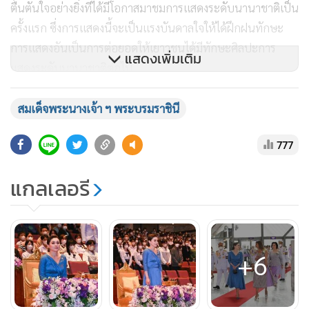
ตื้นตันใจอย่างยิ่งที่ได้มีโอกาสมาชมการแสดงระดับนานาชาติเป็น
ครั้งแรก ซึ่งการแสดงนี้จะเป็นแรงบันดาลใจให้ได้ฝึกฝนทักษะ
การแสดงอันเป็นการต่อยอดให้เยาวชนได้มีทักษะศิลปะการ
แสดงเพิ่มเติม
แสดงระดับนานาชาติต่อไป
ขณะที่ เด็กหญิงกัญญาภัทร สายบุตร นักเรียนชั้นมัธยมศึกษาปีที่
สมเด็จพระนางเจ้า ฯ พระบรมราชินี
1 โรงเรียนศรีสังวาลย์ จ.นนทบุรี กล่าวว่า เธอรู้สึกปลาบปลื้มปีติ
777
อย่างหาที่สุดมิได้ ที่ในหลวง และ สมเด็จพระราชินี ที่ทรงเห็นถึง
ความสำคัญของคนพิการอย่างพวกเธอ ซึ่งการที่มีโอกาสได้มาชม
แกลเลอรี
การแสดงครั้งนี้ นอกจากจะตื่นเต้นในฉากการแสดงแล้ว เธอยัง
จะนำทักษะการแสดง ไปปรับใช้เป็นส่วนหนึ่งของกิจกรรมใน
โรงเรียน
+6
ทั้งนี้โครงการเพื่อเยาวชน (Student Outreach Program) เริ่ม
ต้นขึ้นเมื่อปี 2565 เพื่อเฉลิมฉลองวาระครบ 24 ปี ของงาน
มหกรรมศิลปะการแสดงและดนตรีนานาชาติ กรุงเทพ ฯ โดย