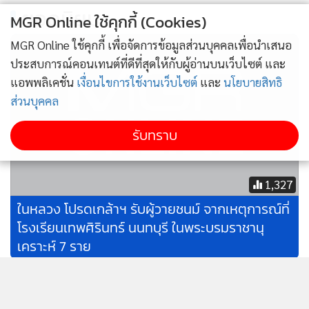
รางวัล มาร่วมในการแสดง คณะ “เดอะ อิมพีเรียล ไอซ์ สตาร์”
.
ยอดนิยม
MGR Online ใช้คุกกี้ (Cookies)
(The Imperial Ice Stars) เป็นคณะบัลเลต์ที่แสดงบนลานน้ำ
MGR Online ใช้คุกกี้ เพื่อจัดการข้อมูลส่วนบุคคลเพื่อนำเสนอ
แข็งชั้นนำของโลก ที่หวนคืนสู่เวทีของงานมหกรรมศิลปะการ
ประสบการณ์คอนเทนต์ที่ดีที่สุดให้กับผู้อ่านบนเว็บไซต์ และ
แสดงและดนตรีนานาชาติ กรุงเทพ ฯ ครั้งที่ 26 อย่างยิ่งใหญ่อีก
แอพพลิเคชั่น
เงื่อนไขการใช้งานเว็บไซต์
และ
นโยบายสิทธิ
ครั้ง
ส่วนบุคคล
รับทราบ
1,327
ในหลวง โปรดเกล้าฯ รับผู้วายชนม์ จากเหตุการณ์ที่
โรงเรียนเทพศิรินทร์ นนทบุรี ในพระบรมราชานุ
เคราะห์ 7 ราย