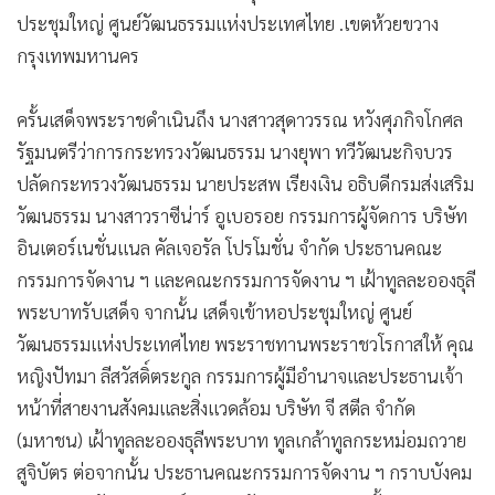
•
เกม
ประชุมใหญ่ ศูนย์วัฒนธรรมแห่งประเทศไทย .เขตห้วยขวาง
•
วิทยาศาสตร์
กรุงเทพมหานคร
•
SMEs
ครั้นเสด็จพระราชดำเนินถึง นางสาวสุดาวรรณ หวังศุภกิจโกศล
•
หุ้น
รัฐมนตรีว่าการกระทรวงวัฒนธรรม นางยุพา ทวีวัฒนะกิจบวร
•
อินโดจีน
ปลัดกระทรวงวัฒนธรรม นายประสพ เรียงเงิน อธิบดีกรมส่งเสริม
•
กองทุนรวม
วัฒนธรรม นางสาวราซีน่าร์ อูเบอรอย กรรมการผู้จัดการ บริษัท
•
Celeb Online
อินเตอร์เนชั่นแนล คัลเจอรัล โปรโมชั่น จำกัด ประธานคณะ
•
Factcheck
กรรมการจัดงาน ฯ และคณะกรรมการจัดงาน ฯ เฝ้าทูลละอองธุลี
•
ญี่ปุ่น
พระบาทรับเสด็จ จากนั้น เสด็จเข้าหอประชุมใหญ่ ศูนย์
•
News1
วัฒนธรรมแห่งประเทศไทย พระราชทานพระราชวโรกาสให้ คุณ
•
Gotomanager
หญิงปัทมา ลีสวัสดิ์ตระกูล กรรมการผู้มีอำนาจและประธานเจ้า
หน้าที่สายงานสังคมและสิ่งแวดล้อม บริษัท จี สตีล จำกัด
(มหาชน) เฝ้าทูลละอองธุลีพระบาท ทูลเกล้าทูลกระหม่อมถวาย
สูจิบัตร ต่อจากนั้น ประธานคณะกรรมการจัดงาน ฯ กราบบังคม