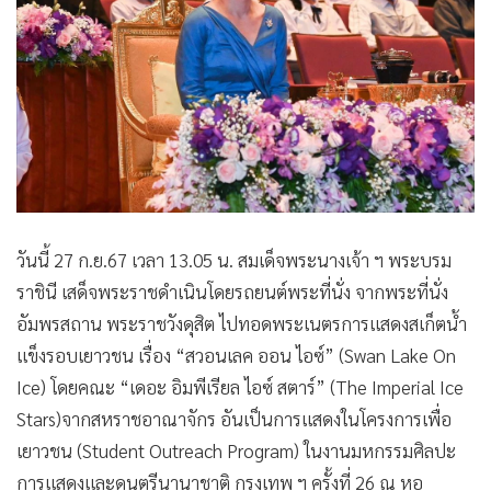
•
Good health & Well-being
•
Green Innovation & SD
•
Management & HR
•
MGR Live
•
Infographic
•
การเมือง
•
ท่องเที่ยว
•
กีฬา
วันนี้ 27 ก.ย.67 เวลา 13.05 น. สมเด็จพระนางเจ้า ฯ พระบรม
•
ต่างประเทศ
ราชินี เสด็จพระราชดำเนินโดยรถยนต์พระที่นั่ง จากพระที่นั่ง
•
Special Scoop
อัมพรสถาน พระราชวังดุสิต ไปทอดพระเนตรการแสดงสเก็ตน้ำ
•
เศรษฐกิจ-ธุรกิจ
แข็งรอบเยาวชน เรื่อง “สวอนเลค ออน ไอซ์” (Swan Lake On
•
จีน
Ice) โดยคณะ “เดอะ อิมพีเรียล ไอซ์ สตาร์” (The Imperial Ice
•
ชุมชน-คุณภาพชีวิต
Stars)จากสหราชอาณาจักร อันเป็นการแสดงในโครงการเพื่อ
•
อาชญากรรม
เยาวชน (Student Outreach Program) ในงานมหกรรมศิลปะ
•
Motoring
การแสดงและดนตรีนานาชาติ กรุงเทพ ฯ ครั้งที่ 26 ณ หอ