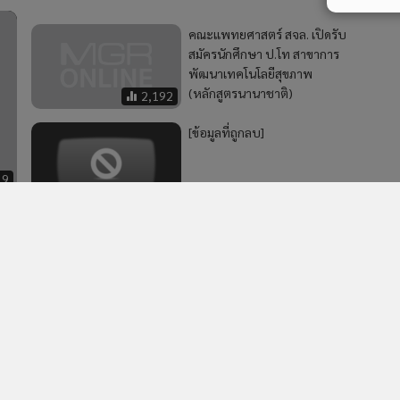
คณะแพทยศาสตร์ สจล. เปิดรับ
สมัครนักศึกษา ป.โท สาขาการ
พัฒนาเทคโนโลยีสุขภาพ
(หลักสูตรนานาชาติ)
2,192
[ข้อมูลที่ถูกลบ]
39
[ข้อมูลที่ถูกลบ]