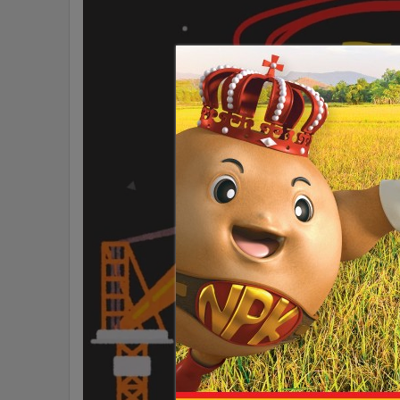
•
Management & HR
•
MGR Live
•
Infographic
•
การเมือง
•
ท่องเที่ยว
•
กีฬา
•
ต่างประเทศ
•
Special Scoop
•
เศรษฐกิจ-ธุรกิจ
•
จีน
•
ชุมชน-คุณภาพชีวิต
•
อาชญากรรม
•
Motoring
•
เกม
•
วิทยาศาสตร์
•
SMEs
•
หุ้น