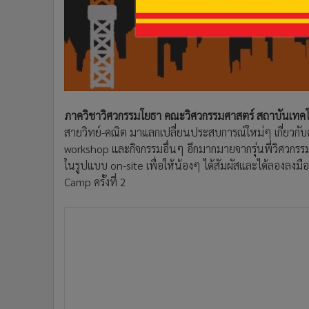
•
อินโดจีน
•
กองทุนรวม
•
Celeb Online
•
Factcheck
•
ญี่ปุ่น
•
News1
ภาควิชาวิศวกรรมโยธา คณะวิศวกรรมศาสตร์ สถาบันเทคโ
•
Gotomanager
สายวิทย์-คณิต มาแลกเปลี่ยนประสบการณ์ใหม่ๆ เกี่ยวกับศ
workshop และกิจกรรมอื่นๆ อีกมากมายจากรุ่นพี่วิศวกรรมโ
ในรูปแบบ on-site เพื่อให้น้องๆ ได้สัมผัสและได้ลองลงมือ
Camp ครั้งที่ 2