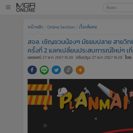
เลือกเครื่องมือท
•
หน้าหลัก
หน้าหลัก
Online Section
เรื่องพิเศษ
ค้นหา
•
ทันเหตุการณ์
Google
•
ภาคใต้
สจล. เชิญชวนน้องๆ มัธยมปลาย สายวิทย
•
ภูมิภาค
MGR Onl
ครั้งที่ 2​ แลกเปลี่ยนประสบการณ์ใหม่ๆ 
•
Online Section
เผยแพร่:
27 พ.ค. 2567 16:28
ปรับปรุง:
27 พ.ค. 2567 16:28
โดย:
ค้นหาขั
•
บันเทิง
•
ผู้จัดการรายวัน
•
คอลัมนิสต์
•
ละคร
•
CbizReview
•
Cyber BIZ
•
ผู้จัดกวน
•
Good health & Well-being
•
Green Innovation & SD