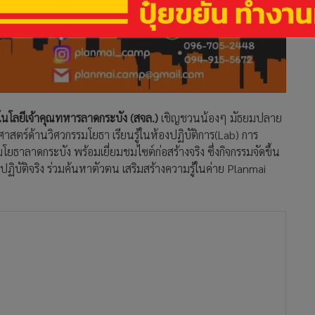
นโลยีเจ้าคุณทหารลาดกระบัง (สจล.)
เชิญชวนน้องๆ มัธยมปลาย
าสตร์ด้านวิศวกรรมโยธา เรียนรู้ในห้องปฏิบัติการ(Lab) การ
ยธาลาดกระบัง พร้อมเยี่ยมชมไซต์ก่อสร้างจริง ซึ่งกิจกรรมจัดขึ้น
ปฏิบัติจริง ร่วมค้นหาตัวตน เสริมสร้างความรู้ในค่าย Planmai