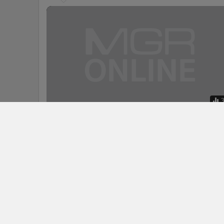
True ชวน Gen Z ประลองไอเดียเปลี่ยน
e-Waste เป็นอุปกรณ์ไฮเทค ชิงเงิน
รางวัล พร้อมสิทธิเข้าเรียนวิศวะฯ
ลาดกระบัง
ข่าวในหมวดล่าสุด