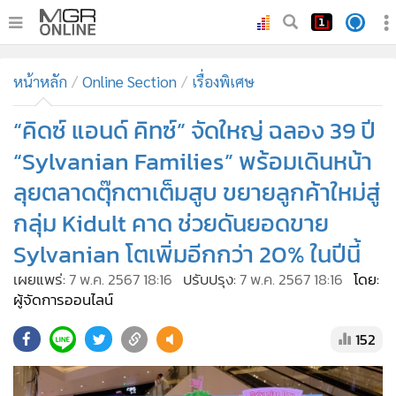
•
หน้าหลัก
หน้าหลัก
Online Section
เรื่องพิเศษ
•
ทันเหตุการณ์
•
“คิดซ์ แอนด์ คิทซ์” จัดใหญ่ ฉลอง 39 ปี
ภาคใต้
•
ภูมิภาค
“Sylvanian Families” พร้อมเดินหน้า
•
Online Section
ลุยตลาดตุ๊กตาเต็มสูบ ขยายลูกค้าใหม่สู่
•
บันเทิง
กลุ่ม Kidult คาด ช่วยดันยอดขาย
•
ผู้จัดการรายวัน
Sylvanian โตเพิ่มอีกกว่า 20% ในปีนี้
•
คอลัมนิสต์
เผยแพร่:
7 พ.ค. 2567 18:16
ปรับปรุง:
7 พ.ค. 2567 18:16
โดย:
•
ละคร
ผู้จัดการออนไลน์
•
CbizReview
152
•
Cyber BIZ
•
ผู้จัดกวน