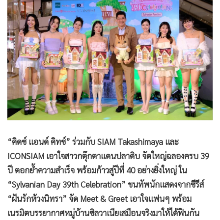
•
Good health & Well-being
•
Green Innovation & SD
•
Management & HR
•
MGR Live
•
Infographic
•
การเมือง
•
ท่องเที่ยว
•
กีฬา
•
ต่างประเทศ
•
Special Scoop
“คิดซ์ แอนด์ คิทซ์” ร่วมกับ SIAM Takashimaya และ
•
เศรษฐกิจ-ธุรกิจ
ICONSIAM เอาใจสาวกตุ๊กตาแดนปลาดิบ จัดใหญ่ฉลองครบ 39
•
จีน
ปี ตอกย้ำความสำเร็จ พร้อมก้าวสู่ปีที่ 40 อย่างยิ่งใหญ่ ใน
•
ชุมชน-คุณภาพชีวิต
“Sylvanian Day 39th Celebration” ขนทัพนักแสดงจากซีรีส์
•
อาชญากรรม
“ฝันรักห้วงนิทรา” จัด Meet & Greet เอาใจแฟนๆ พร้อม
เนรมิตบรรยากาศหมู่บ้านซิลวาเนียเสมือนจริงมาให้ได้ฟินกัน
•
Motoring