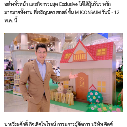
อย่างทั่วหน้า และกิจกรรมสุด Exclusive ให้ได้ลุ้นรับรางวัล
•
เกม
มากมายทั้งงาน ที่เจริญนคร ฮอลล์ ชั้น M ICONSAIM วันนี้ - 12
•
วิทยาศาสตร์
พ.ค. นี้
•
SMEs
•
หุ้น
•
อินโดจีน
•
กองทุนรวม
•
Celeb Online
•
Factcheck
•
ญี่ปุ่น
•
News1
•
Gotomanager
นายวีระศักดิ์ กิจเลิศไพโรจน์ กรรมการผู้จัดการ บริษัท คิดซ์