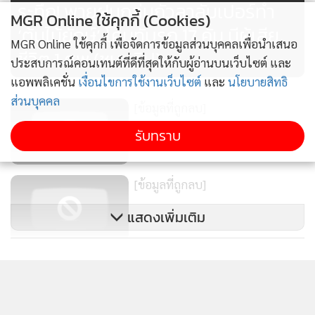
ระทึก! พายุฝนถล่มกัวลาลัมเปอร์ทำ
MGR Online ใช้คุกกี้ (Cookies)
‘ต้นไม้ยักษ์’ โค่นทับรถ 17 คัน มีผู้เสีย
MGR Online ใช้คุกกี้ เพื่อจัดการข้อมูลส่วนบุคคลเพื่อนำเสนอ
ชีวิต 1 ศพ (ชมคลิป)
ประสบการณ์คอนเทนต์ที่ดีที่สุดให้กับผู้อ่านบนเว็บไซต์ และ
แอพพลิเคชั่น
เงื่อนไขการใช้งานเว็บไซต์
และ
นโยบายสิทธิ
ส่วนบุคคล
[ข้อมูลที่ถูกลบ]
รับทราบ
"ตลอด​ 39​ ปี​ ที่ผ่านมา​ SylvanianFamiliesได้รับการตอบรับที่ดี
[ข้อมูลที่ถูกลบ]
จากลูกค้าชาวไทยเราจึงมุ่งมั่นที่จะพัฒนาสินค้าให้มีคุณภาพ
แสดงเพิ่มเติม
สร้างสรรค์และตอบโจทย์ความต้องการเพื่อส่งมอบประสบการณ์
ที่ดีที่สุดให้กับลูกค้า โดยเราให้ความสำคัญกับ Customer
[ข้อมูลที่ถูกลบ]
ข่าวในหมวดล่าสุด
Experience และ First Impression เป็นอย่างมาก ดังนั้นจึงเน้น
การทำ Event Marketing และ Visual Merchandisingเพื่อสร้าง
การรับรู้และความประทับใจให้กับลูกค้า โดย SylvanianDayใน
ศึกชิงอำนาจ กสทช. EP. 2 (ตอนจบ) : ชำแหละสัญญา