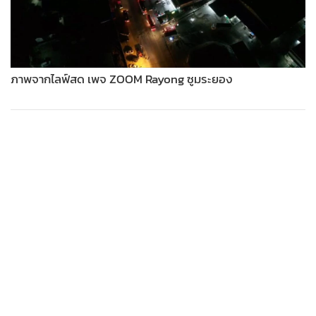
•
Good health & Well-being
•
Green Innovation & SD
•
Management & HR
•
MGR Live
ภาพจากไลฟ์สด เพจ ZOOM Rayong ซูมระยอง
•
Infographic
•
การเมือง
•
ท่องเที่ยว
•
กีฬา
•
ต่างประเทศ
•
Special Scoop
•
เศรษฐกิจ-ธุรกิจ
•
จีน
•
ชุมชน-คุณภาพชีวิต
•
อาชญากรรม
•
Motoring