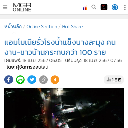
•
หน้าหลัก
หน้าหลัก
Online Section
Hot Share
•
ทันเหตุการณ์
•
แอมโมเนียรั่วโรงน้ำแข็งบางละมุง คน
ภาคใต้
•
ภูมิภาค
งาน-ชาวบ้านกระทบกว่า 100 ราย
•
Online Section
เผยแพร่:
18 เม.ย. 2567 06:05
ปรับปรุง:
18 เม.ย. 2567 07:56
•
บันเทิง
โดย: ผู้จัดการออนไลน์
•
ผู้จัดการรายวัน
1,815
•
คอลัมนิสต์
•
ละคร
•
CbizReview
•
Cyber BIZ
•
ผู้จัดกวน