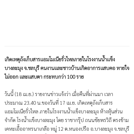
•
เกม
•
วิทยาศาสตร์
•
SMEs
•
หุ้น
•
อินโดจีน
•
กองทุนรวม
เกิดเหตุถังเก็บสารแอมโมเนียรั่วไหลภายในโรงงานน้ำแข็ง
•
Celeb Online
บางละมุง จ.ชลบุรี คนงานและชาวบ้านเกิดอาการแสบคอ หายใจ
•
Factcheck
ไม่ออก และแสบตา กระทบกว่า 100 ราย
•
ญี่ปุ่น
•
News1
วันนี้ (18 เม.ย.) รายงานข่าวแจ้งว่า เมื่อคืนที่ผ่านมา เวลา
•
Gotomanager
ประมาณ 23.40 น.ของวันที่ 17 เม.ย. เกิดเหตุถังเก็บสาร
แอมโมเนียรั่วไหล ภายในโรงงานน้ำแข็งบางละมุง ห้างหุ้นส่วน
จำกัด โรงน้ำแข็งบางละมุง โดย ราชากรุ๊ป ถนนชัยพรวิถี ตรงข้าม
เคหะเอื้ออาทรนาเกลือ หมู่ 12 ต.หนองปรือ อ.บางละมุง จ.ชลบุรี