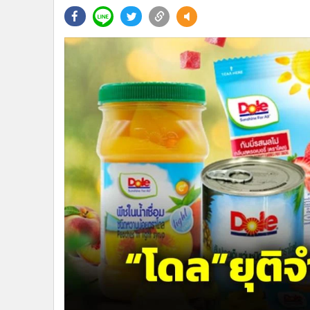
•
Management & HR
•
MGR Live
•
Infographic
•
การเมือง
•
ท่องเที่ยว
•
กีฬา
•
ต่างประเทศ
•
Special Scoop
•
เศรษฐกิจ-ธุรกิจ
•
จีน
•
ชุมชน-คุณภาพชีวิต
•
อาชญากรรม
•
Motoring
•
เกม
•
วิทยาศาสตร์
•
SMEs
•
หุ้น