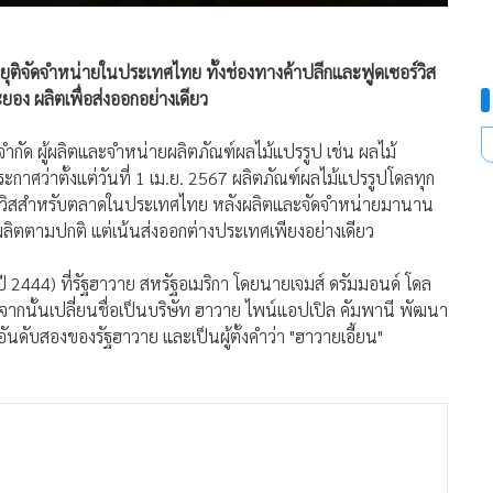
ุติจัดจำหน่ายในประเทศไทย ทั้งช่องทางค้าปลีกและฟูดเซอร์วิส
ะยอง ผลิตเพื่อส่งออกอย่างเดียว
 จำกัด ผู้ผลิตและจำหน่ายผลิตภัณฑ์ผลไม้แปรรูป เช่น ผลไม้
ะกาศว่าตั้งแต่วันที่ 1 เม.ย. 2567 ผลิตภัณฑ์ผลไม้แปรรูปโดลทุก
อร์วิสสำหรับตลาดในประเทศไทย หลังผลิตและจัดจำหน่ายมานาน
รผลิตตามปกติ แต่เน้นส่งออกต่างประเทศเพียงอย่างเดียว
 (ปี 2444) ที่รัฐฮาวาย สหรัฐอเมริกา โดยนายเจมส์ ดรัมมอนด์ โดล
 จากนั้นเปลี่ยนชื่อเป็นบริษัท ฮาวาย ไพน์แอปเปิล คัมพานี พัฒนา
ดับสองของรัฐฮาวาย และเป็นผู้ตั้งคำว่า "ฮาวายเอี้ยน"
ารต้อนรับ และมักปรากฏบนเฟอร์นิเจอร์ชั้นดี หลังจากที่โดลเริ่ม
ำหรับสุภาพสตรี ทำให้สับปะรดได้รับความนิยมเพิ่มขึ้น และเป็น