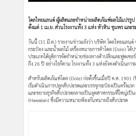
•
อินโดจีน
•
กองทุนรวม
โดลไทยแลนด์ ผู้ผลิตและจำหน่ายผลิตภัณฑ์ผลไม้แปรรูป ย
•
Celeb Online
ตั้งแต่ 1 เม.ย. ส่วนโรงงานทั้ง 3 แห่ง หัวหิน ชุมพร และร
•
Factcheck
•
ญี่ปุ่น
วันนี้ (31 มี.ค.) รายงานข่าวแจ้งว่า บริษัท โดลไทยแลนด์
•
News1
กระป๋อง และน้ำผลไม้ เครื่องหมายการค้าโดล (Dole) ได้ปร
•
Gotomanager
ประเภทได้ยุติการจัดจำหน่ายช่องทางค้าปลีกและฟูดเซ
ถึง 26 ปี อย่างไรก็ตาม โรงงานทั้ง 3 แห่งยังคงดำเนินกา
สำหรับผลิตภัณฑ์โดล (Dole) ก่อตั้งขึ้นเมื่อปี ค.ศ. 1901
เริ่มดำเนินการปลูกสับปะรดและบรรจุกระป๋องเป็นครั้งแรก
และขยายธุรกิจสับปะรดกลายเป็นอุตสาหกรรมที่ใหญ่เป็นอัน
(Hawaiian) ซึ่งมีความหมายพ้องกันหมายถึงสับปะรด
ขณะนั้นสับปะรดถือเป็นผลไม้แปลกใหม่ เป็นสัญลักษณ์ของก
แคมเปญโฆษณาเชิงสร้างสรรค์ ด้วยสูตรอาหารในนิตยสารส