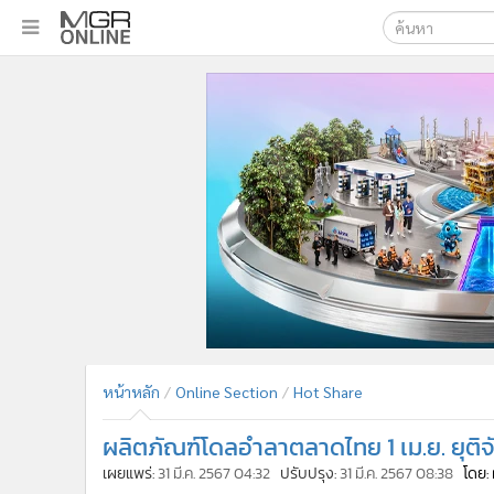
เลือกเครื่องมือท
•
หน้าหลัก
ค้นหา
•
ทันเหตุการณ์
Google
•
ภาคใต้
•
ภูมิภาค
MGR Onl
•
Online Section
ค้นหาขั
•
บันเทิง
•
ผู้จัดการรายวัน
•
คอลัมนิสต์
•
ละคร
•
CbizReview
•
Cyber BIZ
หน้าหลัก
Online Section
Hot Share
•
ผู้จัดกวน
ผลิตภัณฑ์โดลอำลาตลาดไทย 1 เม.ย. ยุติจ
•
Good health & Well-being
•
Green Innovation & SD
เผยแพร่:
31 มี.ค. 2567 04:32
ปรับปรุง:
31 มี.ค. 2567 08:38
โดย: