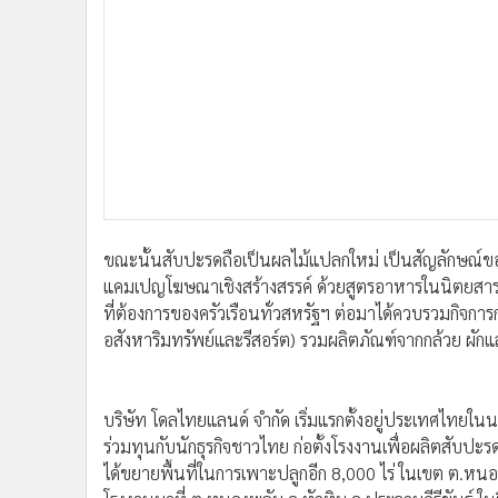
ที่ต้องการของครัวเรือนทั่วสหรัฐฯ ต่อมาได้ควบรวมกิจกา
อสังหาริมทรัพย์และรีสอร์ต) รวมผลิตภัณฑ์จากกล้วย ผัก
บริษัท โดลไทยแลนด์ จำกัด เริ่มแรกตั้งอยู่ประเทศไทยในนา
ร่วมทุนกับนักธุรกิจชาวไทย ก่อตั้งโรงงานเพื่อผลิตสับปะรด
ได้ขยายพื้นที่ในการเพาะปลูกอีก 8,000 ไร่ ในเขต ต.หนอง
โรงงานมาที่ ต.หนองพลับ อ.หัวหิน จ.ประจวบคีรีขันธ์ ใน
ต่อมาบริษัทฯ ได้ขยายฐานการผลิตไปยัง อ.ท่าแซะ จ.ชุมพ
มากกว่า 300,000 ตันต่อปี ปัจจุบันโดลไทยมีสายการผลิ
ไม้รวม ส้มแมนดาริน พีช และน้ำสับปะรด โดลไทยรับวัตถุ
จากชาวไร่กว่า 1,200 รายในโครงการสนับสนุนเกษตรกรของบ
ปัจจุบัน บริษัท โดลไทยแลนด์ จำกัด มีโรงงานอยู่ 3 แห่ง 
โรงงานชุมพร อ.ท่าแซะ จ.ชุมพร และโรงงานระยอง ต.หนองบ
ทำหน้าที่เป็นฝ่ายขายในกรุงเทพฯ โดยที่ก่อนหน้านี้โดลไ
หรือบีเจซี เป็นตัวแทนจำหน่ายภายในประเทศ ทั้งช่องทาง