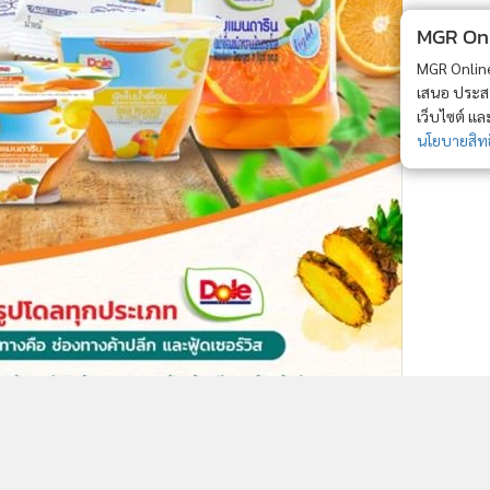
MGR Onli
MGR Online 
เสนอ ประสบก
เว็บไซต์ แ
นโยบายสิทธ
18,042
[ข้อมูลที่ถูกลบ]
[ข้อมูลที่ถูกลบ]