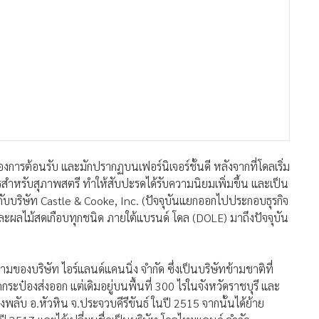
รกับบริษัท Castle & Cooke, Inc. (ปัจจุบันแยกออกไปประกอบธุรกิจ
และผลไม้สดเกือบทุกชนิด ภายใต้แบรนด์ โดล (DOLE) มาถึงปัจจุบัน
มของบริษัท ไอร์แลนด์แคนนิ่ง จำกัด ซึ่งเป็นบริษัทข้ามชาติที่
กระป๋องส่งออก แต่เดิมอยู่บนพื้นที่ 300 ไร่ในจังหวัดราชบุรี และ
พลับ อ.หัวหิน จ.ประจวบคีรีขันธ์ ในปี 2515 จากนั้นได้ย้าย
ปี 2517 และได้เปลี่ยนชื่อเป็นบริษัท โดลไทยแลนด์ จำกัด
ร ในปี 2535 เพื่อรองรับการขยายกำลังการผลิตของบริษัทฯ ที่มี
ตผลิตภัณฑ์บรรจุภัณฑ์ที่หลากหลาย เช่น สับปะรด ฟรุตสลัดหรือผล
ดิบด้านผลไม้ส่วนหนึ่งมาจากไร่ของบริษัทฯ และอีกส่วนหนึ่งรับมา
ริษัทฯ ซึ่งได้รับความรู้และเทคโนโลยีการผลิตใหม่ๆ อีกด้วย
ได้แก่ โรงงานหัวหิน ต.หนองพลับ อ.หัวหิน จ.ประจวบคีรีขันธ์
ัว อ.บ้านค่าย จ.ระยอง และมีบริษัท ไทย-อเมริกัน ฟู้ด จำกัด
ทยแลนด์ได้มอบหมายให้บริษัท เบอร์ลี่ ยุคเกอร์ จำกัด (มหาชน)
ค้าปลีกและฟูดเซอร์วิส