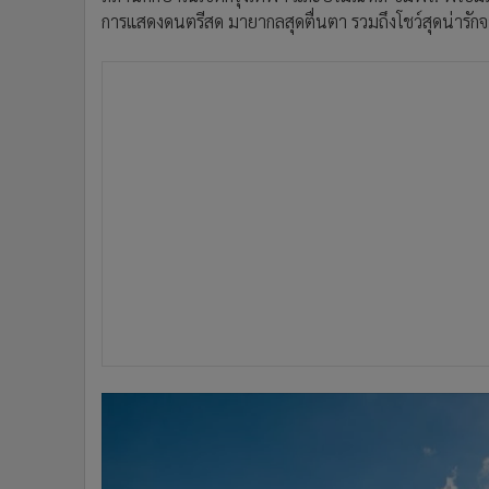
การแสดงดนตรีสด มายากลสุดตื่นตา รวมถึงโชว์สุดน่ารัก