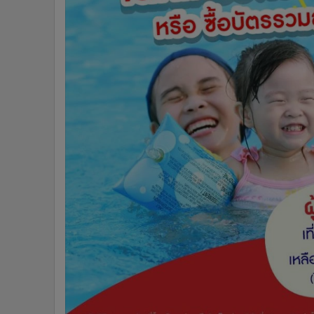
•
Management & HR
•
MGR Live
•
Infographic
•
การเมือง
•
ท่องเที่ยว
•
กีฬา
•
ต่างประเทศ
•
Special Scoop
•
เศรษฐกิจ-ธุรกิจ
•
จีน
•
ชุมชน-คุณภาพชีวิต
•
อาชญากรรม
•
Motoring
•
เกม
•
วิทยาศาสตร์
•
SMEs
•
หุ้น