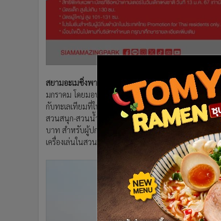
•
อินโดจีน
•
กองทุนรวม
•
Celeb Online
•
Factcheck
•
ญี่ปุ่น
•
News1
สยามอะเมซิ่งพาร์ค
ร่วมส่งความสุขให้น้อง ๆ หนู ๆ เนื่อ
•
Gotomanager
มกราคม โดยมอบของขวัญสุดพิเศษโปรโมชั่นหน้าเคาน์เตอร์ ส
กับทะเลเทียมที่ใหญ่ที่สุดในโลกรับรองสถิติโดยกินเนส เวิ
สวนสนุก-สวนน้ำ สนุกไม่อั้นทั้งวันกับเครื่องเล่นเสริมส
บาท สำหรับผู้ปกครองก็ฟินสุด ๆ กับโปรโมชั่นบัตรสวนน
เครื่องเล่นในสวนสนุก ทั้งนี้ เฉพาะวันที่ 13 ม.ค. 67 เท่านั