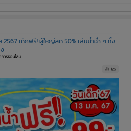
ี่ใช้
567 เด็กฟรี! ผู้ใหญ่ลด 50% เล่นน้ำฉ่ำ ๆ ทั้ง
ine
อง
จัดการออนไลน์
้นสูง
126