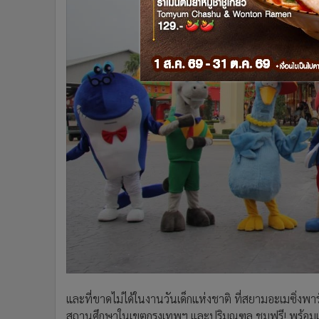
และที่ขาดไม่ได้ในงานวันเด็กแห่งชาติ ที่สยามอะเมซิ่งพา
สถานศึกษาในเขตกรุงเทพฯ และปริมณฑล ชมฟรี! พร้อมเสร