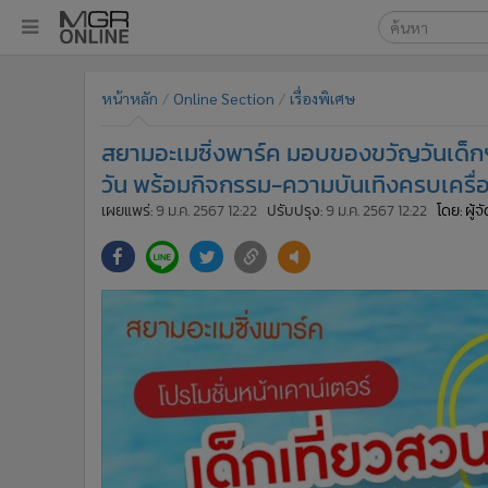
เลือกเครื่องมือท
•
หน้าหลัก
หน้าหลัก
Online Section
เรื่องพิเศษ
ค้นหา
•
ทันเหตุการณ์
Google
•
ภาคใต้
สยามอะเมซิ่งพาร์ค มอบของขวัญวันเด็กฯ 2
•
ภูมิภาค
MGR Onl
วัน พร้อมกิจกรรม-ความบันเทิงครบเครื่
•
Online Section
เผยแพร่:
9 ม.ค. 2567 12:22
ปรับปรุง:
9 ม.ค. 2567 12:22
โดย: ผู้
ค้นหาขั
•
บันเทิง
•
ผู้จัดการรายวัน
•
คอลัมนิสต์
•
ละคร
•
CbizReview
•
Cyber BIZ
•
ผู้จัดกวน
•
Good health & Well-being
•
Green Innovation & SD