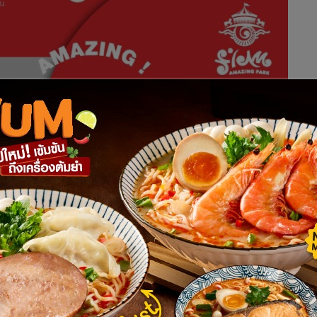
งใน
วันเด็กแห่งชาติ ประจำปี 2567
ซึ่งปีนี้ตรงกับวันเสาร์ที่ 13
ำหรับเด็กที่สูงไม่เกิน 130 ซม. รับบัตรเล่นสวนน้ำฟรี!! ชุ่มฉ่ำ
ลด์ เรคคอร์ดส และเครื่องเล่นทางน้ำอื่น ๆ มากมาย หรือซื้อบัตรรวม
ร้างจินตนาการ ทักษะการเรียนรู้ ในราคาเพียง 99 บาท จากปกติ 200
้ำ ลดถึง 50% เหลือเพียง 250 บาท จากปกติ 500 บาท *ไม่รวม
้น