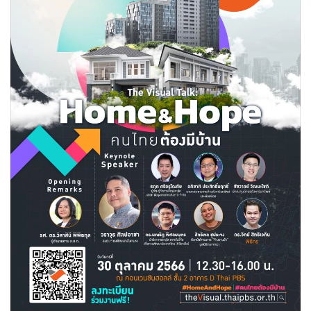
•
Good health & Well-being
•
Green Innovation & SD
•
Management & HR
•
MGR Live
•
Infographic
•
การเมือง
•
ท่องเที่ยว
•
กีฬา
•
ต่างประเทศ
•
Special Scoop
•
เศรษฐกิจ-ธุรกิจ
•
จีน
•
ชุมชน-คุณภาพชีวิต
•
อาชญากรรม
•
Motoring