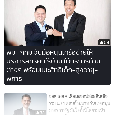
54
พม.-กทม.จับมือหนุนเครือข่ายให้
บริการสิทธิคนไร้บ้าน ให้บริการด้าน
ต่างๆ พร้อมแนะสิทธิเด็ก-สูงอายุ-
พิการ
ส่วนภายในงานยังมีบูทให้บริการสุดพิเศษ ได้แก่ ตรวจเครดิตบูโร
ฟรี!, และพบกับตัวแทนธนาคาร/การเคหะแห่งชาติ ที่จะมาให้
ความรู้ แนะนำบ้านราคาพิเศษ ร่วมสำรวจความหวังและความ
ธอส.เผย 9 เดือนยอดปล่อยสินเชื่อ
จริงของการเข้าถึง “บ้าน” ในเขตเมืองหลวง บนหลักไมล์ พ.ศ.
รวม 1.74 แสนล้านบาท รับแรงหนุน
2579 ในรูปแบบเว็บไซต์ Interactive ได้แล้วที่
มาตรการรัฐ มั่นใจทั้งปีโตตามเป้า
78