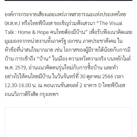
•
เกม
องค์การกระจายเสียงและแพร่ภาพสาธารณะแห่งประเทศไทย
•
วิทยาศาสตร์
(ส.ส.ท.) หรือไทยพีบีเอส ขอเชิญร่วมฟังเสวนา “The Visual
•
SMEs
Talk : Home & Hope คนไทยต้องมีบ้าน” เพื่อรับฟังแนวคิดและ
•
หุ้น
มุมมองจากหน่วยงานทั้งภาครัฐ เอกชน ภาคประชาสังคม ใน
•
อินโดจีน
หัวข้อที่น่าสนใจมากมาย เช่น โอกาสของผู้มีรายได้น้อยกับการมี
•
กองทุนรวม
บ้าน การเข้าถึง “บ้าน” ในเมือง ความหวังความจริง บนหลักไมล์
•
Celeb Online
พ.ศ. 2579, อ่านแนวคิดคนรุ่นใหม่กับการซื้อบ้าน และทำ
•
Factcheck
อย่างไรให้คนไทยมีบ้าน ในวันจันทร์ที่ 30 ตุลาคม 2566 เวลา
•
ญี่ปุ่น
12.30-16.00 น. ณ คอนเวนชันฮอลล์ 2 อาคาร D ไทยพีบีเอส
•
News1
ถนนวิภาวดีรังสิต กรุงเทพฯ
•
Gotomanager