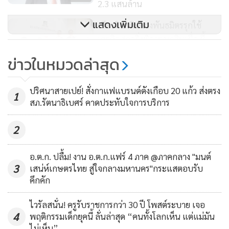
https://thevisual.thaipbs.or.th/HomeAndHope
2.3 แสนล้าน
ลงทะเบียนสำรองที่นั่งฟรี!
แสดงเพิ่มเติม
เกียรตินาคินควงพันธมิตรรุกใช้
www.thaipbs.or.th/RegisterTheVisual
เครดิตสกอริ่งพิจารณาสินเชื่อ ชี้
แม่นยำ รวดเร็วกว่าเดิม 60%
373
ข่าวในหมวดล่าสุด
‘เศรษฐา’ ร่วมสัมมนาเปิดตัว ‘คู่มือ
ปริศนาสายเปย์! สั่งกาแฟแบรนด์ดังเกือบ 20 แก้ว ส่งตรง
เป้าหมายการพัฒนาที่ยั่งยืน’ ย้ำ
1
สภ.รัตนาธิเบศร์ คาดประทับใจการบริการ
รัฐบาลให้ความสำคัญการลงทุน
110
ควบคู่รับผิดชอบต่อสังคม-สิ่ง
2
แวดล้อม
อ.ต.ก. ปลื้ม! งาน อ.ต.ก.แฟร์ 4 ภาค @ภาคกลาง "มนต์
3
เสน่ห์เกษตรไทย สู่ใจกลางมหานคร"กระแสตอบรับ
คึกคัก
ไวรัลสนั่น! ครูรับราชการกว่า 30 ปี โพสต์ระบาย เจอ
4
พฤติกรรมเด็กยุคนี้ ลั่นล่าสุด “คนทั้งโลกเห็น แต่แม่มัน
ไม่เห็น”