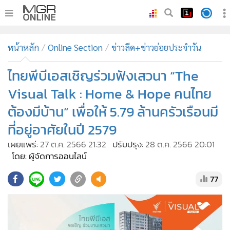
•
หน้าหลัก
หน้าหลัก
Online Section
ข่าวลีด+ข่าวย่อยประจำวัน
•
ทันเหตุการณ์
•
ไทยพีบีเอสเชิญร่วมฟังเสวนา “The
ภาคใต้
•
ภูมิภาค
Visual Talk : Home & Hope คนไทย
•
Online Section
ต้องมีบ้าน” เพื่อให้ 5.79 ล้านครัวเรือนมี
•
บันเทิง
ที่อยู่อาศัยในปี 2579
•
ผู้จัดการรายวัน
เผยแพร่:
27 ต.ค. 2566 21:32
ปรับปรุง:
28 ต.ค. 2566 20:01
•
คอลัมนิสต์
โดย: ผู้จัดการออนไลน์
•
ละคร
77
•
CbizReview
•
Cyber BIZ
•
ผู้จัดกวน