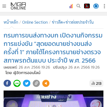
•
หน้าหลัก
หน้าหลัก
Online Section
ข่าวลีด+ข่าวย่อยประจำวัน
•
ทันเหตุการณ์
•
กรมการขนส่งทางบก เปิดงานกิจกรรม
ภาคใต้
•
ภูมิภาค
การแข่งขัน “สุดยอดนายช่างขนส่ง
•
Online Section
ครั้งที่ 1” ภายใต้โครงการนายช่างตรวจ
•
บันเทิง
สภาพรถต้นแบบ ประจำปี พ.ศ. 2566
•
ผู้จัดการรายวัน
เผยแพร่:
26 ส.ค. 2566 19:26
ปรับปรุง:
26 ส.ค. 2566 19:26
•
คอลัมนิสต์
โดย: ผู้จัดการออนไลน์
•
ละคร
213
•
CbizReview
•
Cyber BIZ
•
ผู้จัดกวน