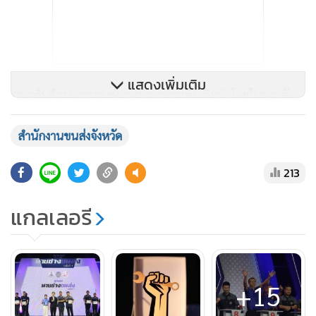
แสดงเพิ่มเติม
รองอธิบดีกรมการขนส่งทางบก กล่าวเพิ่มเติมว่า โดยในรอบคัด
เลือกจะเป็นการแข่งขันทักษะความรู้ด้านกฎระเบียบ วิธีการ
ตรวจสภาพรถ โดยทำข้อสอบ 100 ข้อ ผ่านระบบ e-exam
สำนักงานขนส่งจังหวัด
online (เมื่อวันพุธที่ 23 สิงหาคม 2566) ซึ่งได้ทีมที่มีคะแนน
213
สูงสุด จำนวน 10 ทีม ได้แก่ ทีมสำนักงานขนส่งจังหวัดกระบี่
กาญจนบุรี ตาก นครราชสีมา นราธิวาส พิจิตร เพชรบูรณ์ ระยอง
แกลเลอรี
สมุทรสงคราม และสุราษฎร์ธานี จากนั้นทั้ง 10 ทีม ได้เข้ารับการ
ทดสอบการตรวจสภาพรถจริง โดยใช้เครื่องตรวจสภาพรถ ณ
ศูนย์ทดสอบยานยนต์ อ.ลำลูกกา จ.ปทุมธานี (เมื่อวันศุกร์ที่ 25
สิงหาคม 2566) เพื่อเก็บคะแนนสะสมนำมาประกอบกับการ
+15
แข่งขันรอบสุดท้ายในวันนี้ (วันเสาร์ที่ 26 สิงหาคม 2566) ซึ่งจะ