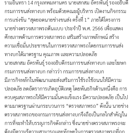
รามอินทรา 14 กรุงเทพมหานคร นายเสกสม อัครพันธุ์ รองอธิบดี
•
เกม
กรมการขนส่งทางบก พร้อมด้วยคณะผู้บริหาร เปิดงานกิจกรรม
•
วิทยาศาสตร์
การแข่งขัน “สุดยอดนายช่างขนส่ง ครั้งที่ 1” ภายใต้โครงการ
•
SMEs
นายช่างตรวจสภาพรถต้นแบบ ประจำปี พ.ศ. 2566 เพื่อแสดง
•
หุ้น
ศักยภาพด้านการตรวจสภาพรถ เสริมสร้างภาพลักษณ์ สร้าง
•
อินโดจีน
ความเชื่อมั่นประชาชนในการตรวจสภาพรถโดยกรมการขนส่ง
•
กองทุนรวม
ทางบกได้มาตรฐาน คุณภาพ และความปลอดภัย
•
Celeb Online
นายเสกสม อัครพันธุ์ รองอธิบดีกรมการขนส่งทางบก และโฆษก
•
Factcheck
กรมการขนส่งทางบก กล่าวว่า กรมการขนส่งทางบก
•
ญี่ปุ่น
มีภารกิจหลักในพัฒนาและส่งเสริมการใช้รถใช้ถนนให้มีความ
•
News1
ปลอดภัย ลดอัตราการเกิดอุบัติเหตุ โดยพันธกิจด้านหนึ่งคือ การ
ควบคุมสภาพรถให้มีความมั่นคงแข็งแรง มีความปลอดภัย เป็นไป
•
Gotomanager
ตามมาตรฐานผ่านกระบวนการ “ตรวจสภาพรถ” ดังนั้น นายช่าง
ตรวจสภาพรถของกรมการขนส่งทางบกจึงถือเป็นกลไกสำคัญใน
การที่จะทำให้บรรลุภารกิจดังกล่าว ซึ่งนายช่างตรวจสภาพรถจะ
ต้องมีความรู้ความสามารถและทักษะในการตรวจสภาพรถที่ถูก