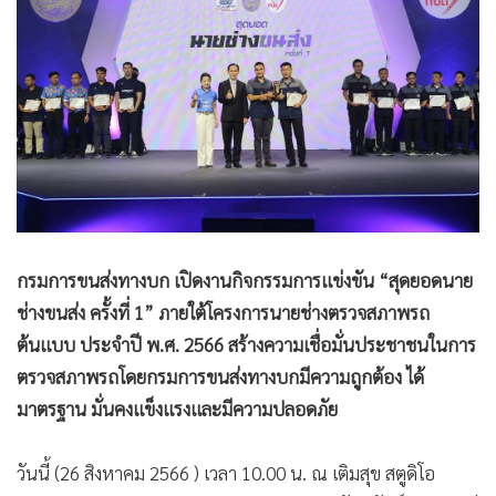
•
Good health & Well-being
•
Green Innovation & SD
•
Management & HR
•
MGR Live
•
Infographic
•
การเมือง
•
ท่องเที่ยว
•
กีฬา
•
ต่างประเทศ
กรมการขนส่งทางบก เปิดงานกิจกรรมการแข่งขัน “สุดยอดนาย
•
Special Scoop
ช่างขนส่ง ครั้งที่ 1” ภายใต้โครงการนายช่างตรวจสภาพรถ
•
เศรษฐกิจ-ธุรกิจ
ต้นแบบ ประจำปี พ.ศ. 2566 สร้างความเชื่อมั่นประชาชนในการ
ตรวจสภาพรถโดยกรมการขนส่งทางบกมีความถูกต้อง ได้
•
จีน
มาตรฐาน มั่นคงแข็งแรงและมีความปลอดภัย
•
ชุมชน-คุณภาพชีวิต
•
อาชญากรรม
วันนี้ (26 สิงหาคม 2566 ) เวลา 10.00 น. ณ เติมสุข สตูดิโอ
•
Motoring