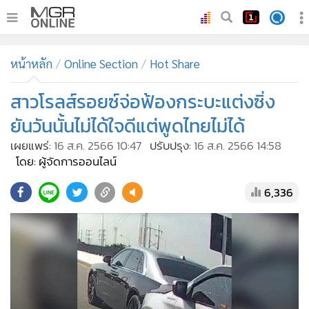
•
หน้าหลัก
หน้าหลัก
Online Section
Hot Share
•
ทันเหตุการณ์
•
สาวโรลส์รอยซ์จ่อฟ้องกระบะแต่งซิ่ง
ภาคใต้
•
ภูมิภาค
ยันวันนั้นไม่ได้ใจดีแต่พูดไทยไม่ได้
•
Online Section
เผยแพร่:
16 ส.ค. 2566 10:47
ปรับปรุง:
16 ส.ค. 2566 14:58
•
บันเทิง
โดย: ผู้จัดการออนไลน์
•
ผู้จัดการรายวัน
6,336
•
คอลัมนิสต์
•
ละคร
•
CbizReview
•
Cyber BIZ
•
ผู้จัดกวน