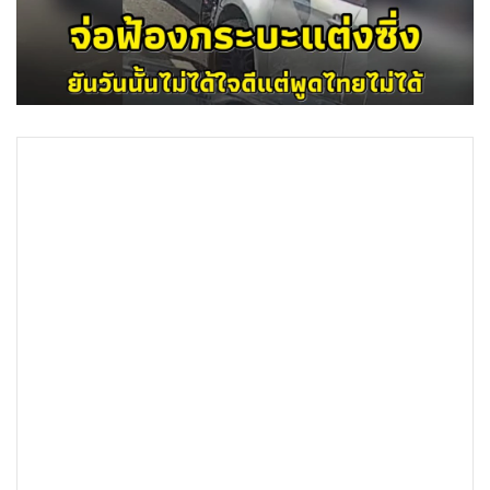
•
Good health & Well-being
•
Green Innovation & SD
•
Management & HR
•
MGR Live
•
Infographic
•
การเมือง
•
ท่องเที่ยว
•
กีฬา
•
ต่างประเทศ
•
Special Scoop
•
เศรษฐกิจ-ธุรกิจ
•
จีน
•
ชุมชน-คุณภาพชีวิต
•
อาชญากรรม
•
Motoring