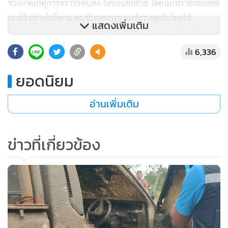
ช่วงเกิดเหตุการจราจรคับคั่ง จึงขอแยกย้าย โดยไม่ให้รายละเอียด
เอาไว้ อย่างไรก็ตาม คนขับรถกระบะแจ้งว่าคุยกันโดยใช้
แสดงเพิ่มเติม
โปรแกรมแปลภาษา กระทั่งภายหลังตำรวจติดต่อฝ่ายโรลส์รอยซ์
แล้ว เรื่องราวข้อเท็จจริงแตกต่างกัน
6,336
ยอดนิยม
อ่านเพิ่มเติม
ข่าวที่เกี่ยวข้อง