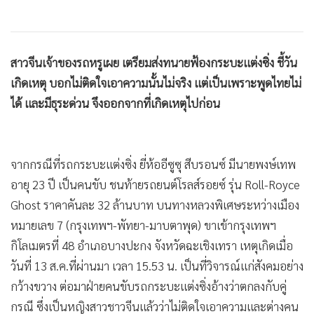
สาวจีนเจ้าของรถหรูเผย เตรียมส่งทนายฟ้องกระบะแต่งซิ่ง ชี้วัน
เกิดเหตุ บอกไม่ติดใจเอาความนั้นไม่จริง แต่เป็นเพราะพูดไทยไม่
ได้ และมีธุระด่วน จึงออกจากที่เกิดเหตุไปก่อน
จากกรณีที่รถกระบะแต่งซิ่ง ยี่ห้ออีซูซุ สีบรอนซ์ มีนายพงษ์เทพ
อายุ 23 ปี เป็นคนขับ ชนท้ายรถยนต์โรลส์รอยซ์ รุ่น Roll-Royce
Ghost ราคาคันละ 32 ล้านบาท บนทางหลวงพิเศษระหว่างเมือง
หมายเลข 7 (กรุงเทพฯ-พัทยา-มาบตาพุด) ขาเข้ากรุงเทพฯ
กิโลเมตรที่ 48 อําเภอบางปะกง จังหวัดฉะเชิงเทรา เหตุเกิดเมื่อ
วันที่ 13 ส.ค.ที่ผ่านมา เวลา 15.53 น. เป็นที่วิจารณ์แก่สังคมอย่าง
กว้างขวาง ต่อมาฝ่ายคนขับรถกระบะแต่งซิ่งอ้างว่าตกลงกับคู่
กรณี ซึ่งเป็นหญิงสาวชาวจีนแล้วว่าไม่ติดใจเอาความและต่างคน