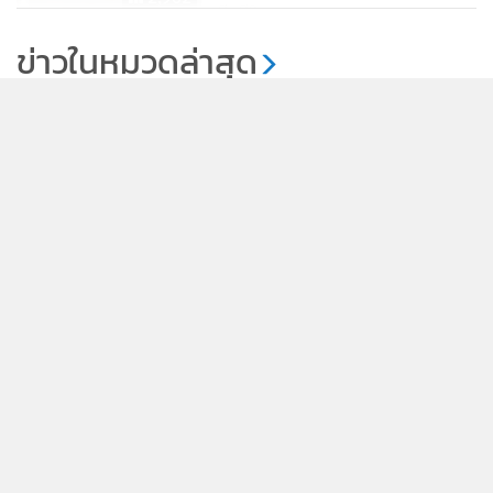
เสียชีวิต
ข่าวในหมวดล่าสุด
ญาติวอนแจ้งเบาะแสล่ากระบะซิ่ง
ชน จยย.-ทับซ้ำ ยายชาวลำพูนเสีย
กรมทรัพย์สินทางปัญญาแจง คลิปยูทูบ “ฮลุน โซโล่” ยัง
ชีวิต แล้วเร่งเครื่องหนี
1
781
มีลิขสิทธิ์ 50 ปี ทายาทรับสิทธิต่อได้
2
1 ส.ค.นี้เชื่อมใบสั่งค้างกับขนส่งฯ ถึงจ่ายภาษีรถแล้วก็ไม่
3
ได้ป้าย ทนายอินฟลูฯ ร้องผู้ตรวจฯ ขัด รธน.หรือไม่?
“ฮลุน โซโล่” ทำประกันเดินทางไว้ 5 ล้าน คุ้มครอง
4
อุบัติเหตุ-ฆาตกรรม
ข่าวอื่นในหมวด