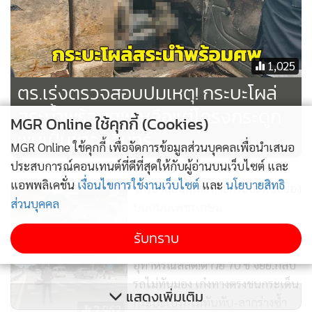
1,025
ตร.เร่งตรวจสอบปมเหตุ! กระบะโผล่
สระน้ำพร้อมศพเหลือแต่โครงกระดูก
MGR Online ใช้คุกกี้ (Cookies)
พบเป็นชาวสุรินทร์
MGR Online ใช้คุกกี้ เพื่อจัดการข้อมูลส่วนบุคคลเพื่อนำเสนอ
ประสบการณ์คอนเทนต์ที่ดีที่สุดให้กับผู้อ่านบนเว็บไซต์ และ
แอพพลิเคชั่น
เงื่อนไขการใช้งานเว็บไซต์
และ
นโยบายสิทธิ
จักรยานยนต์เสยท้ายกระบะดับสยอง
ส่วนบุคคล
บนถนนเพชรเกษม
615
รับทราบ
อุทาหรณ์สลด!ตาวัย 70 ขี่ จยย.กลับ
รถไม่ทันมอง เก๋งทางตรงชนกระเด็น
แสดงเพิ่มเติม
กระบะเบรกไม่ทันทับ-ลากร่างซ้ำ
2,962